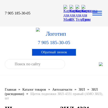
7 905 185-30-05
Автомасла
Автоновости
Технические характеристики
выпускаемой продукции
3TON
Автоблог
Применяемость тормозных
барабанов и ступиц
7 905 185-30-05
AGIP
Специальная оценка условий труда
Система контроля качества
Обратный звонок
CASTROL
Сертификация продукции
ELF
ENI
»
»
»
»
Главная
Каталог товаров
Автозапчасти
ЗИЛ
ЗИЛ
IDEMITSU
»
(расходники)
Щиток подножки ЗИЛ-4331 правый (АМО ЗИЛ),
шт
KIXX