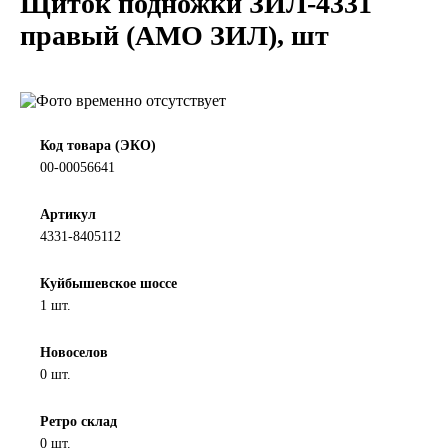
Щиток подножки ЗИЛ-4331
LIQUI MOLY
правый (АМО ЗИЛ), шт
LUXE
MANNOL
Код товара (ЭКО)
00-00056641
MOBIL
Артикул
MOTUL
4331-8405112
OIL RIGHT
Куйбышевское шоссе
1 шт.
Petro Canada
Новоселов
0 шт.
REPSOL
Ретро склад
SHELL
0 шт.