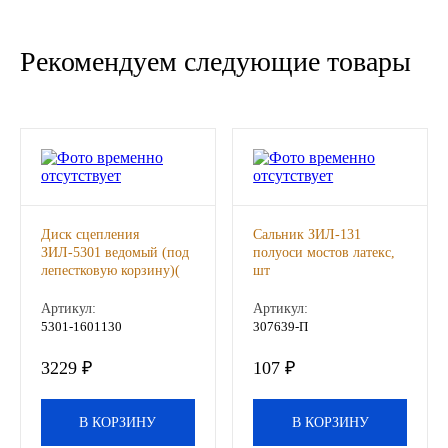
Новоуфимский НПЗ
Рекомендуем следующие товары
Оригинальные масла
РОСНЕФТЬ
MOZER
North Sea Lubricants
Диск сцепления
Сальник ЗИЛ-131
ЗИЛ-5301 ведомый (под
полуоси мостов латекс,
лепестковую корзину)(
шт
Подшипники
СТК), шт
Артикул:
Артикул:
5301-1601130
307639-П
АПП
3229 ₽
107 ₽
ГПЗ
В КОРЗИНУ
В КОРЗИНУ
ЕПК