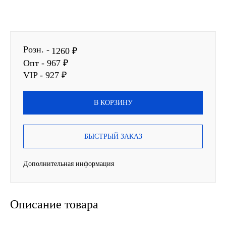
SINTEC
TOTACHI
Розн. -
1260 ₽
Опт - 967 ₽
TOTAL
VIP - 927 ₽
UNIX
В КОРЗИНУ
Valvoline
БЫСТРЫЙ ЗАКАЗ
ZIC
Дополнительная информация
BP VISCO
ГАЗПРОМ
Описание товара
ЛУКОЙЛ