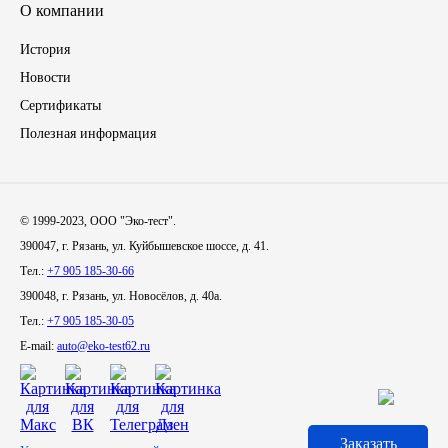
О компании
Иномарки
История
Новости
КРАЗ
Сертификаты
Полезная информация
ММЗ
ЛИАЗ
© 1999-2023, ООО "Эко-тест".
МТЗ
390047, г. Рязань, ул. Куйбышевское шоссе, д. 41.
Тел.:
+7 905 185-30-66
Спецтехника
390048, г. Рязань, ул. Новосёлов, д. 40а.
Тел.:
+7 905 185-30-05
УАЗ
E-mail:
auto@eko-test62.ru
УРАЛ
Фильтры
Заказать