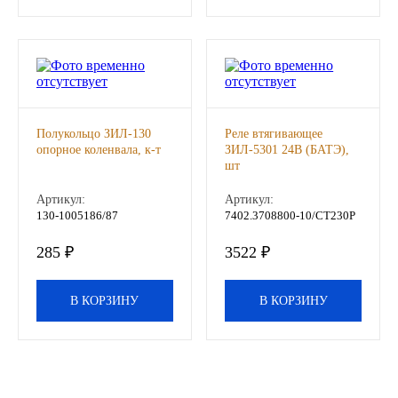
Другие бренды подшипников
Автожидкости
Охлаждающие жидкости
Полукольцо ЗИЛ-130
Реле втягивающее
опорное коленвала, к-т
ЗИЛ-5301 24В (БАТЭ),
Тормозные жидкости
шт
Артикул:
Артикул:
Специальные жидкости
130-1005186/87
7402.3708800-10/СТ230Р
285 ₽
3522 ₽
Автосмазки
CHEVRON
В КОРЗИНУ
В КОРЗИНУ
OIL RIGHT
АГРИНОЛ