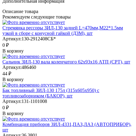
Дополнительная информация
Описание товара
Рекомендуем следующие товары
Стремянка рессоры ЗИЛ-130 задней L=470мм,М22*1.5мм
узкой в сборе с конусной гайкой (ДЗМ), шт
Артикул:
130-2912408СБ*
0 ₽
В корзину
Сальник ЗИЛ-130 вала коленчатого 62х93х16 АТП (СРТ), шт
Артикул:
486460
44 ₽
В корзину
Бак топливный ЗИЛ-130 175л (315х605х950) с
топливозаборником (БАКОР), шт
Артикул:
131-1101008
0 ₽
В корзину
Комбинация приборов ЗИЛ-4331,ПАЗ,ЛАЗ (АВТОПРИБОР),
шт
Артикул:
36.3801