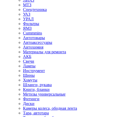
ЛИАЗ
МТЗ
Спецтехника
УАЗ
УРАЛ
Фильтры
ЯМЗ
Cummmins
Автотовары
Автоаксессуары
Автохимия
Материалы для ремонта
АКБ
Свечи
Лампы
Инструмент
Шины
Хомуты
Шланги, рукава
Книги, бланки
Метизы универсальные
Фитинги
Диски
Камеры колеса, ободная лента
Тара, автотара