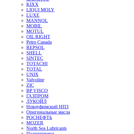
KIXX
LIQUI MOLY
LUXE
MANNOL
MOBIL
MOTUL
OIL RIGHT
Petro Canada
REPSOL
SHELL
SINTEC
TOTACHI
TOTAL
UNIX
Valvoline
ZIC
BP VISCO
ГАЗПРОМ
ЛУКОЙЛ
Новоуфимский НПЗ
Оригинальные масла
РОСНЕФТЬ
MOZER
North Sea Lubricants
Подшипники