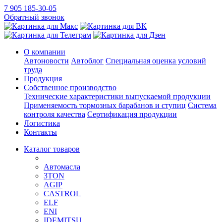
7 905 185-30-05
Обратный звонок
О компании
Автоновости
Автоблог
Специальная оценка условий
труда
Продукция
Собственное производство
Технические характеристики выпускаемой продукции
Применяемость тормозных барабанов и ступиц
Система
контроля качества
Сертификация продукции
Логистика
Контакты
Каталог товаров
Автомасла
3TON
AGIP
CASTROL
ELF
ENI
IDEMITSU