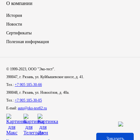
О компании
Иномарки
История
Новости
КРАЗ
Сертификаты
Полезная информация
ММЗ
ЛИАЗ
© 1999-2023, ООО "Эко-тест".
МТЗ
390047, г. Рязань, ул. Куйбышевское шоссе, д. 41.
Тел.:
+7 905 185-30-66
Спецтехника
390048, г. Рязань, ул. Новосёлов, д. 40а.
Тел.:
+7 905 185-30-05
УАЗ
E-mail:
auto@eko-test62.ru
УРАЛ
Фильтры
Заказать