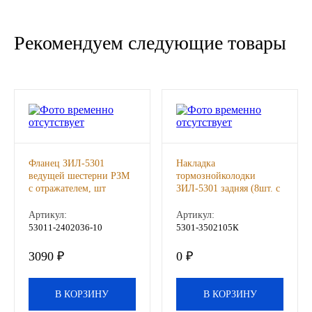
Новоуфимский НПЗ
Рекомендуем следующие товары
Оригинальные масла
РОСНЕФТЬ
MOZER
North Sea Lubricants
Фланец ЗИЛ-5301
Накладка
ведущей шестерни РЗМ
тормознойколодки
с отражателем, шт
ЗИЛ-5301 задняя (8шт. с
Подшипники
заклепками)(КАС), к-т
Артикул:
Артикул:
53011-2402036-10
5301-3502105К
АПП
3090 ₽
0 ₽
ГПЗ
В КОРЗИНУ
В КОРЗИНУ
ЕПК