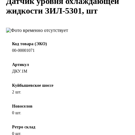
Датчик уровня охлаждающей
LIQUI MOLY
жидкости ЗИЛ-5301, шт
LUXE
MANNOL
Код товара (ЭКО)
00-00001071
MOBIL
Артикул
MOTUL
ДКУ.1М
OIL RIGHT
Куйбышевское шоссе
2 шт.
Petro Canada
Новоселов
0 шт.
REPSOL
Ретро склад
SHELL
0 шт.