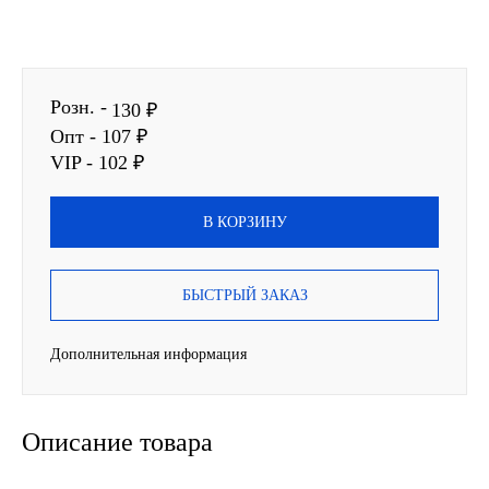
SINTEC
TOTACHI
Розн. -
130 ₽
Опт - 107 ₽
TOTAL
VIP - 102 ₽
UNIX
В КОРЗИНУ
Valvoline
БЫСТРЫЙ ЗАКАЗ
ZIC
Дополнительная информация
BP VISCO
ГАЗПРОМ
Описание товара
ЛУКОЙЛ