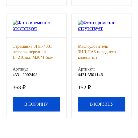
Другие бренды подшипников
Автожидкости
Охлаждающие жидкости
Стремянка ЗИЛ-4331
Маслоуловитель
рессоры передней
ЗИЛ,ПАЗ переднего
Тормозные жидкости
L=210мм, М20*1,5мм
колеса, шт
длинная (ДЗМ), шт
Артикул:
Артикул:
Специальные жидкости
4331-2902408
4421-3501146
363 ₽
152 ₽
Автосмазки
CHEVRON
В КОРЗИНУ
В КОРЗИНУ
OIL RIGHT
АГРИНОЛ