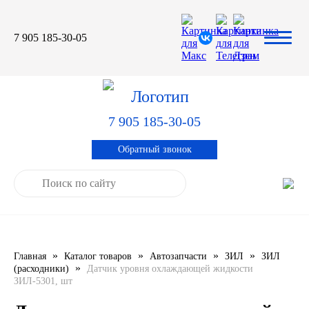
7 905 185-30-05
Автомасла
Автоновости
Технические характеристики
выпускаемой продукции
3TON
Автоблог
Применяемость тормозных
барабанов и ступиц
7 905 185-30-05
AGIP
Специальная оценка условий труда
Система контроля качества
Обратный звонок
CASTROL
Сертификация продукции
ELF
ENI
»
»
»
»
Главная
Каталог товаров
Автозапчасти
ЗИЛ
ЗИЛ
IDEMITSU
»
(расходники)
Датчик уровня охлаждающей жидкости
ЗИЛ-5301, шт
KIXX