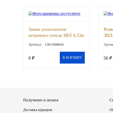
SINTEC
TOTACHI
Замок уплотнителя
Рем
TOTAL
ветрового стекла ЗИЛ 4,53м
ЗИЛ-
РТИ, шт
упло
Артикул:
130-5206054
Артик
UNIX
0 ₽
56 ₽
Valvoline
В КОРЗИНУ
ZIC
BP VISCO
ГАЗПРОМ
Получение и оплата
С
ЛУКОЙЛ
Доставка курьером
Об