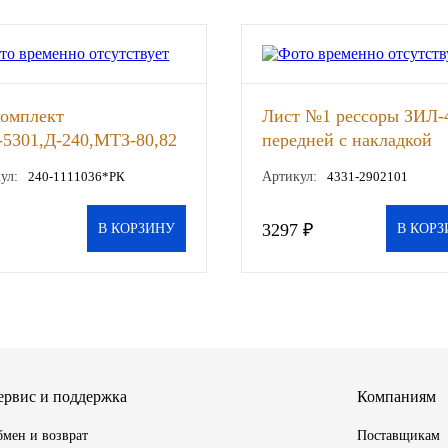
комплект
Лист №1 рессоры ЗИЛ-
5301,Д-240,МТЗ-80,82
передней с накладкой
тнения форсунок, шт
L=1926мм, шт
ул:
240-1111036*РК
Артикул:
4331-2902101
3297 ₽
В КОРЗИНУ
В КОРЗ
ервис и поддержка
Компаниям
мен и возврат
Поставщикам