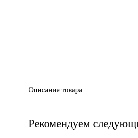
LIQUI MOLY
LUXE
MANNOL
MOBIL
MOTUL
OIL RIGHT
Описание товара
Petro Canada
REPSOL
Рекомендуем следующ
SHELL