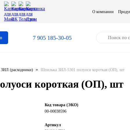
О компании
Проду
7 905 185-30-05
ов
»
ЗИЛ (расходники)
Шпилька ЗИЛ-5301 полуоси короткая (ОП), шт
луоси короткая (ОП), шт
Код товара (ЭКО)
00-00038596
Артикул