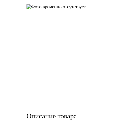
LIQUI MOLY
LUXE
MANNOL
MOBIL
MOTUL
OIL RIGHT
Petro Canada
REPSOL
Описание товара
SHELL