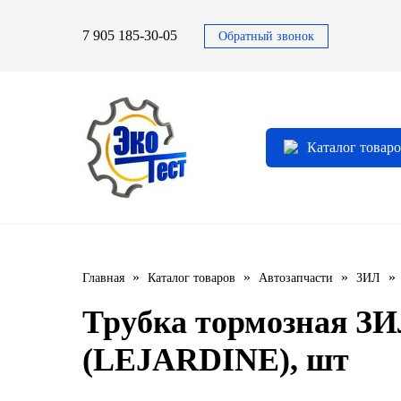
7 905 185-30-05
Обратный звонок
Автомасла
Автоновости
Технические характеристики
выпускаемой продукции
3TON
Автоблог
Применяемость тормозных
Каталог товар
барабанов и ступиц
AGIP
Специальная оценка условий труда
Система контроля качества
CASTROL
Сертификация продукции
ELF
»
»
»
»
Главная
Каталог товаров
Автозапчасти
ЗИЛ
ENI
Трубка тормозная ЗИ
IDEMITSU
(LEJARDINE), шт
KIXX