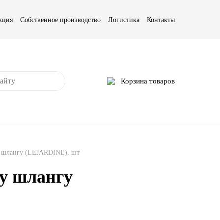
кция
Собственное производство
Логистика
Контакты
Корзина товаров
у шлангу (LEJARDINE), шт
му шлангу