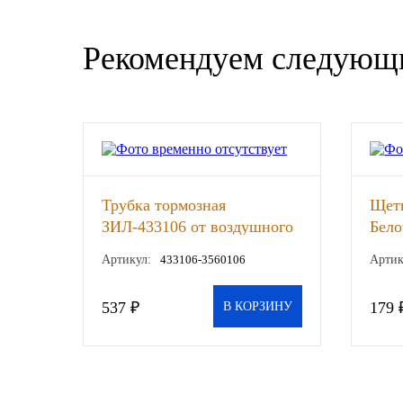
SINTEC
Рекомендуем следующ
TOTACHI
TOTAL
UNIX
Трубка тормозная
Щетк
Valvoline
ЗИЛ-433106 от воздушного
Бело
баллона переднего тормоза
ZIC
Артикул:
433106-3560106
Артик
к тормозному крану, шт
BP VISCO
537 ₽
179 
В КОРЗИНУ
ГАЗПРОМ
ЛУКОЙЛ