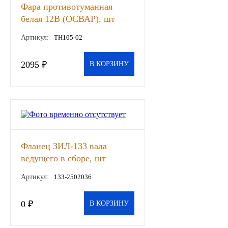
Фара противотуманная
ГАЗПРОМ
белая 12В (ОСВАР), шт
Артикул:
ТН105-02
РОСНЕФТЬ
2095 ₽
В КОРЗИНУ
Автозапчасти
ЗИЛ
ВАЗ
МАЗ
Фланец ЗИЛ-133 вала
ведущего в сборе, шт
КАМАЗ
Артикул:
133-2502036
ГАЗ
0 ₽
В КОРЗИНУ
ПАЗ, КАВЗ