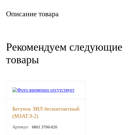
Новоуфимский НПЗ
Описание товара
Оригинальные масла
РОСНЕФТЬ
Рекомендуем следующие
MOZER
товары
North Sea Lubricants
Подшипники
АПП
Бегунок ЗИЛ бесконтактный
ГПЗ
(МЗАТЭ-2)
Артикул:
6801.3706-020
ЕПК