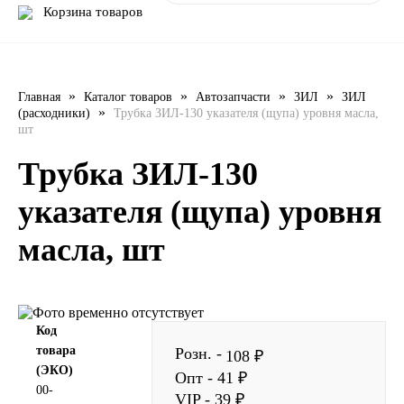
Корзина товаров
LIQUI MOLY
LUXE
»
»
»
»
Главная
Каталог товаров
Автозапчасти
ЗИЛ
ЗИЛ
»
(расходники)
Трубка ЗИЛ-130 указателя (щупа) уровня масла,
MANNOL
шт
MOBIL
Трубка ЗИЛ-130
указателя (щупа) уровня
MOTUL
масла, шт
OIL RIGHT
Petro Canada
Код
REPSOL
товара
Розн. -
108 ₽
(ЭКО)
Опт - 41 ₽
SHELL
00-
VIP - 39 ₽