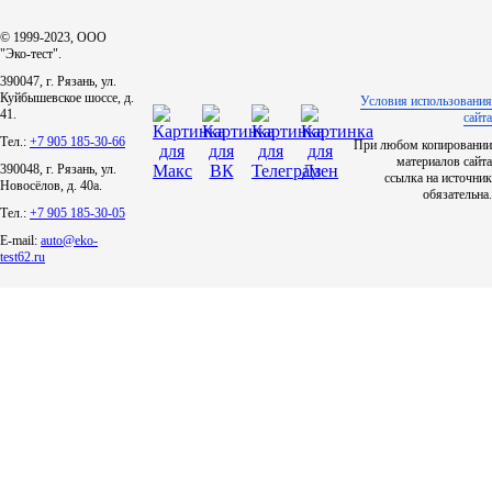
© 1999-2023, ООО
ЯМЗ
"Эко-тест".
390047, г. Рязань, ул.
Cummmins
Куйбышевское шоссе, д.
Условия использования
41.
сайта
Тел.:
+7 905 185-30-66
При любом копировании
Автотовары
материалов сайта
390048, г. Рязань, ул.
ссылка на источник
Новосёлов, д. 40а.
обязательна.
Автоаксессуары
Тел.:
+7 905 185-30-05
E-mail:
auto@eko-
test62.ru
Автохимия
Материалы для ремонта
АКБ
Свечи
Лампы