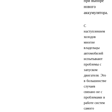
при выборе
нового
Новоуфимский НПЗ
аккумулятора.
Оригинальные масла
С
наступлением
РОСНЕФТЬ
холодов
многие
MOZER
владельцы
автомобилей
North Sea Lubricants
испытывают
проблемы с
запуском
Подшипники
двигателя. Это
в большинстве
АПП
случаев
связано не с
ГПЗ
проблемами в
работе систем
ЕПК
самого