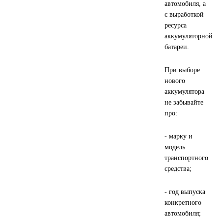
автомобиля, а
с выработкой
Другие бренды подшипников
ресурса
аккумуляторной
Автожидкости
батареи.
Охлаждающие жидкости
При выборе
нового
Тормозные жидкости
аккумулятора
не забывайте
про:
Специальные жидкости
- марку и
Автосмазки
модель
транспортного
CHEVRON
средства;
OIL RIGHT
- год выпуска
конкретного
АГРИНОЛ
автомобиля;