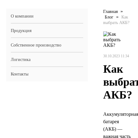
LIQUI MOLY
»
Главная
О компании
»
Блог
Как
выбрать АКБ?
LUXE
Продукция
MANNOL
Собственное производство
MOBIL
30.10.2023 11:34
Логистика
Как
MOTUL
Контакты
выбра
OIL RIGHT
АКБ?
Petro Canada
Аккумуляторна
REPSOL
батарея
(АКБ) —
SHELL
важная часть