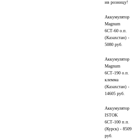
ив розницу!
ЯМЗ
Аккумулятор
Magnum
Cummmins
6СТ-60 о.п.
(Казахстан) -
Автотовары
5080 руб.
Автоаксессуары
Аккумулятор
Magnum
6СТ-190 о.п.
Автохимия
клемма
(Казахстан) -
Материалы для ремонта
14605 руб.
АКБ
Аккумулятор
ISTOK
Свечи
6СТ-100 п.п.
(Курск) - 8509
руб.
Лампы