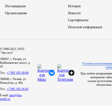
Поставщикам
История
Организациям
Новости
Сертификаты
Полезная информация
© 1999-2023, ООО
"Эко-тест".
390047, г. Рязань, ул.
Куйбышевское шоссе, д.
Условия использования
41.
сайта
Тел.:
+7 905 185-30-66
При любом копировании
материалов сайта
390048, г. Рязань, ул.
ссылка на источник
Новосёлов, д. 40а.
обязательна.
Тел.:
+7 905 185-30-05
E-mail:
auto@eko-
test62.ru