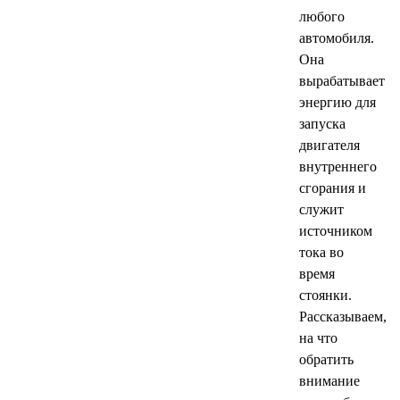
любого
SINTEC
автомобиля.
Она
TOTACHI
вырабатывает
энергию для
TOTAL
запуска
двигателя
UNIX
внутреннего
сгорания и
Valvoline
служит
источником
ZIC
тока во
время
BP VISCO
стоянки.
Рассказываем,
на что
ГАЗПРОМ
обратить
внимание
ЛУКОЙЛ