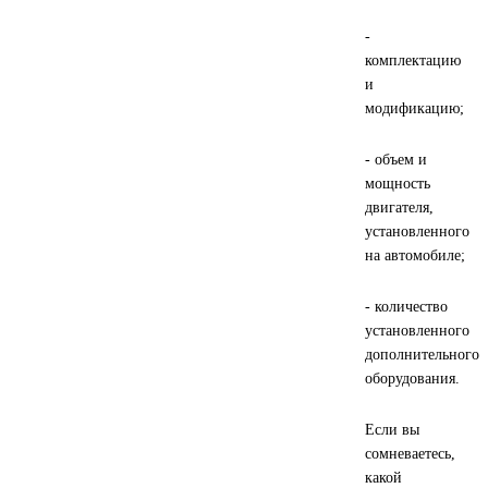
-
ГАЗПРОМ
комплектацию
и
РОСНЕФТЬ
модификацию;
Автозапчасти
- объем и
мощность
ЗИЛ
двигателя,
установленного
ВАЗ
на автомобиле;
- количество
МАЗ
установленного
дополнительного
КАМАЗ
оборудования.
ГАЗ
Если вы
сомневаетесь,
ПАЗ, КАВЗ
какой