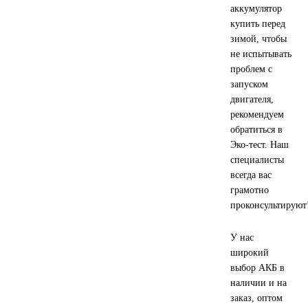
аккумулятор
купить перед
Иномарки
зимой, чтобы
не испытывать
КРАЗ
проблем с
запуском
ММЗ
двигателя,
рекомендуем
ЛИАЗ
обратиться в
Эко-тест. Наш
специалисты
МТЗ
всегда вас
грамотно
Спецтехника
проконсультируют
УАЗ
У нас
широкий
УРАЛ
выбор АКБ в
наличии и на
заказ, оптом
Фильтры