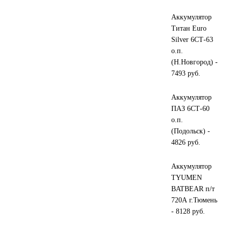
Аккумулятор
Инструмент
Титан Euro
Silver 6СТ-63
Шины
о.п.
(Н.Новгород) -
Хомуты
7493 руб.
Шланги, рукава
Аккумулятор
ПАЗ 6СТ-60
о.п.
Книги, бланки
(Подольск) -
4826 руб.
Метизы универсальные
Аккумулятор
Фитинги
TYUMEN
BATBEAR п/т
Диски
720А г.Тюмень
- 8128 руб.
Камеры колеса, ободная лента