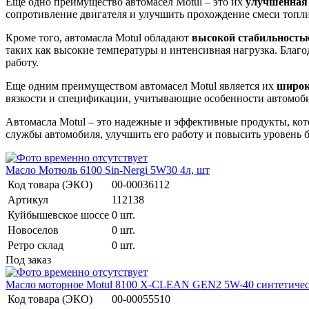
Еще одно преимущество автомасел Motul – это их
улучшенная 
сопротивление двигателя и улучшить прохождение смеси топли
Кроме того, автомасла Motul обладают
высокой стабильность
таких как высокие температуры и интенсивная нагрузка. Благо
работу.
Еще одним преимуществом автомасел Motul является их
широк
вязкости и спецификации, учитывающие особенности автомобил
Автомасла Motul – это надежные и эффективные продукты, кот
службы автомобиля, улучшить его работу и повысить уровень б
Масло Мотюль 6100 Sin-Nergi 5W30 4л, шт
Код товара (ЭКО)
00-00036112
Артикул
112138
Куйбышевское шоссе
0 шт.
Новоселов
0 шт.
Ретро склад
0 шт.
Под заказ
Масло моторное Motul 8100 X-CLEAN GEN2 5W-40 синтетическ
Код товара (ЭКО)
00-00055510