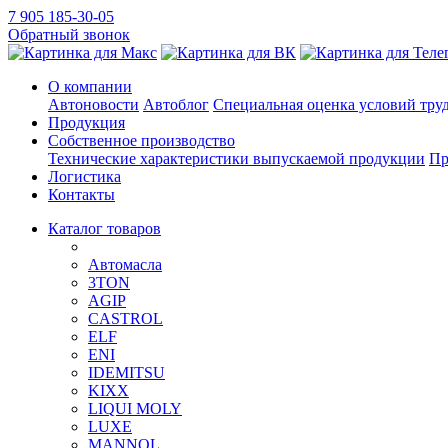
7 905 185-30-05
Обратный звонок
О компании
Автоновости
Автоблог
Специальная оценка условий тру
Продукция
Собственное производство
Технические характеристики выпускаемой продукции
Пр
Логистика
Контакты
Каталог товаров
Автомасла
3TON
AGIP
CASTROL
ELF
ENI
IDEMITSU
KIXX
LIQUI MOLY
LUXE
MANNOL