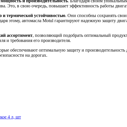
мощность и производительность
. Благодаря своим уникальны
ва. Это, в свою очередь, повышает эффективность работы двигат
ю и термической устойчивостью
. Они способны сохранять свои
даря этому, автомасла Motul гарантируют надежную защиту двиг
ий ассортимент
, позволяющий подобрать оптимальный продукт
я и требования его производителя.
орые обеспечивают оптимальную защиту и производительность д
езопасности на дорогах.
ое 4 л, шт