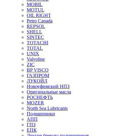
MOBIL
MOTUL
OIL RIGHT
Petro Canada
REPSOL
SHELL
SINTEC
TOTACHI
TOTAL
UNIX
Valvoline
ZIC
BP VISCO
ГАЗПРОМ
ЛУКОЙЛ
Новоуфимский НПЗ
Оригинальные масла
РОСНЕФТЬ
MOZER
North Sea Lubricants
Подшипники
АПП
ГПЗ
ЕПК
Другие бренды подшипников