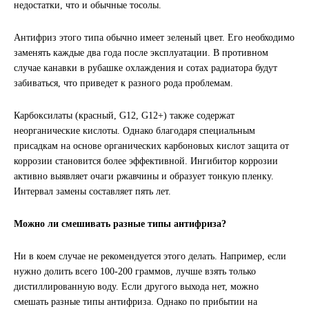
недостатки, что и обычные тосолы.
Иномарки
Антифриз этого типа обычно имеет зеленый цвет. Его необходимо
заменять каждые два года после эксплуатации. В противном
КРАЗ
случае канавки в рубашке охлаждения и сотах радиатора будут
забиваться, что приведет к разного рода проблемам.
ММЗ
Карбоксилаты (красный, G12, G12+) также содержат
ЛИАЗ
неорганические кислоты. Однако благодаря специальным
присадкам на основе органических карбоновых кислот защита от
коррозии становится более эффективной. Ингибитор коррозии
МТЗ
активно выявляет очаги ржавчины и образует тонкую пленку.
Интервал замены составляет пять лет.
Спецтехника
Можно ли смешивать разные типы антифриза?
УАЗ
Ни в коем случае не рекомендуется этого делать. Например, если
УРАЛ
нужно долить всего 100-200 граммов, лучше взять только
дистиллированную воду. Если другого выхода нет, можно
Фильтры
смешать разные типы антифриза. Однако по прибытии на