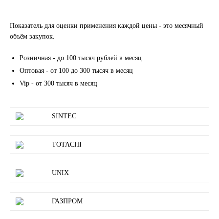
LIQUI MOLY
Показатель для оценки применения каждой цены - это месячный
объём закупок.
LUXE
Розничная - до 100 тысяч рублей в месяц
MANNOL
Оптовая - от 100 до 300 тысяч в месяц
Vip - от 300 тысяч в месяц
MOBIL
MOTUL
SINTEC
OIL RIGHT
TOTACHI
Petro Canada
UNIX
REPSOL
ГАЗПРОМ
SHELL