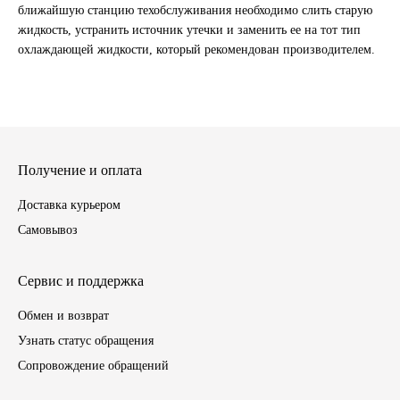
ближайшую станцию техобслуживания необходимо слить старую
жидкость, устранить источник утечки и заменить ее на тот тип
ЯМЗ
охлаждающей жидкости, который рекомендован производителем.
Cummmins
Автотовары
Автоаксессуары
Получение и оплата
Доставка курьером
Автохимия
Самовывоз
Материалы для ремонта
Сервис и поддержка
АКБ
Обмен и возврат
Узнать статус обращения
Свечи
Сопровождение обращений
Лампы