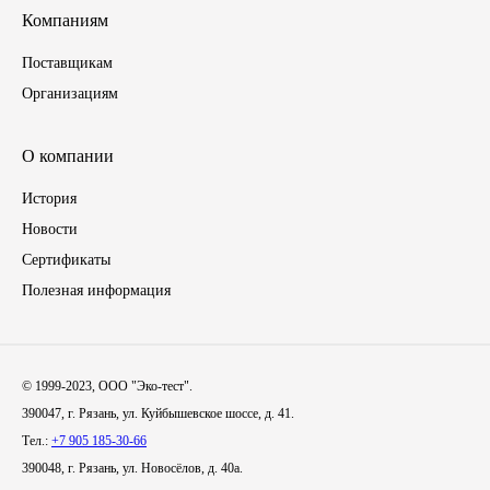
Компаниям
Инструмент
Поставщикам
Организациям
Шины
Хомуты
О компании
История
Шланги, рукава
Новости
Сертификаты
Книги, бланки
Полезная информация
Метизы универсальные
Фитинги
© 1999-2023, ООО "Эко-тест".
390047, г. Рязань, ул. Куйбышевское шоссе, д. 41.
Диски
Тел.:
+7 905 185-30-66
390048, г. Рязань, ул. Новосёлов, д. 40а.
Камеры колеса, ободная лента