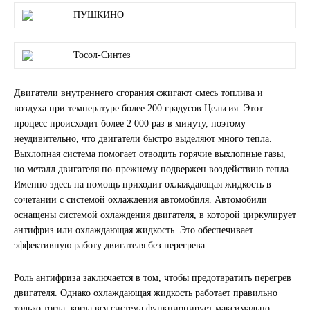
ПУШКИНО
SINTEC
TOTACHI
Тосол-Синтез
TOTAL
Двигатели внутреннего сгорания сжигают смесь топлива и
воздуха при температуре более 200 градусов Цельсия. Этот
процесс происходит более 2 000 раз в минуту, поэтому
UNIX
неудивительно, что двигатели быстро выделяют много тепла.
Выхлопная система помогает отводить горячие выхлопные газы,
Valvoline
но металл двигателя по-прежнему подвержен воздействию тепла.
Именно здесь на помощь приходит охлаждающая жидкость в
ZIC
сочетании с системой охлаждения автомобиля. Автомобили
оснащены системой охлаждения двигателя, в которой циркулирует
BP VISCO
антифриз или охлаждающая жидкость. Это обеспечивает
эффективную работу двигателя без перегрева.
ГАЗПРОМ
Роль антифриза заключается в том, чтобы предотвратить перегрев
двигателя. Однако охлаждающая жидкость работает правильно
ЛУКОЙЛ
только тогда, когда вся система функционирует максимально