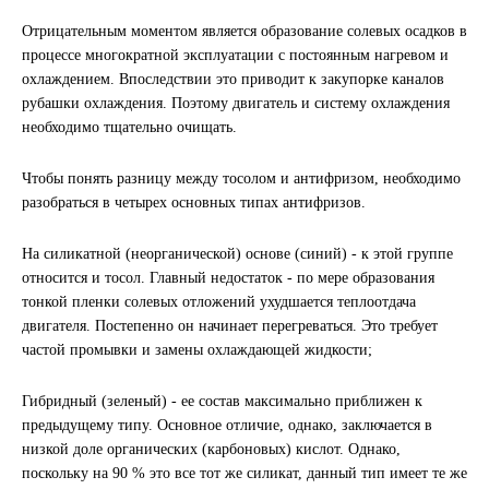
Отрицательным моментом является образование солевых осадков в
ГАЗПРОМ
процессе многократной эксплуатации с постоянным нагревом и
охлаждением. Впоследствии это приводит к закупорке каналов
РОСНЕФТЬ
рубашки охлаждения. Поэтому двигатель и систему охлаждения
необходимо тщательно очищать.
Автозапчасти
Чтобы понять разницу между тосолом и антифризом, необходимо
ЗИЛ
разобраться в четырех основных типах антифризов.
На силикатной (неорганической) основе (синий) - к этой группе
ВАЗ
относится и тосол. Главный недостаток - по мере образования
тонкой пленки солевых отложений ухудшается теплоотдача
МАЗ
двигателя. Постепенно он начинает перегреваться. Это требует
частой промывки и замены охлаждающей жидкости;
КАМАЗ
Гибридный (зеленый) - ее состав максимально приближен к
ГАЗ
предыдущему типу. Основное отличие, однако, заключается в
низкой доле органических (карбоновых) кислот. Однако,
поскольку на 90 % это все тот же силикат, данный тип имеет те же
ПАЗ, КАВЗ