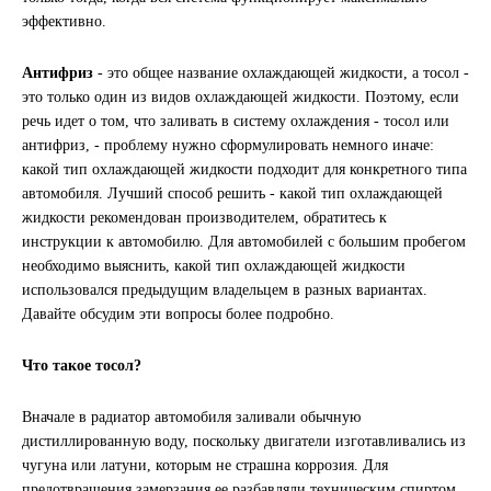
эффективно.
Новоуфимский НПЗ
Антифриз
- это общее название охлаждающей жидкости, а тосол -
Оригинальные масла
это только один из видов охлаждающей жидкости. Поэтому, если
речь идет о том, что заливать в систему охлаждения - тосол или
РОСНЕФТЬ
антифриз, - проблему нужно сформулировать немного иначе:
какой тип охлаждающей жидкости подходит для конкретного типа
автомобиля. Лучший способ решить - какой тип охлаждающей
MOZER
жидкости рекомендован производителем, обратитесь к
инструкции к автомобилю. Для автомобилей с большим пробегом
North Sea Lubricants
необходимо выяснить, какой тип охлаждающей жидкости
использовался предыдущим владельцем в разных вариантах.
Подшипники
Давайте обсудим эти вопросы более подробно.
АПП
Что такое тосол?
Вначале в радиатор автомобиля заливали обычную
ГПЗ
дистиллированную воду, поскольку двигатели изготавливались из
чугуна или латуни, которым не страшна коррозия. Для
ЕПК
предотвращения замерзания ее разбавляли техническим спиртом.