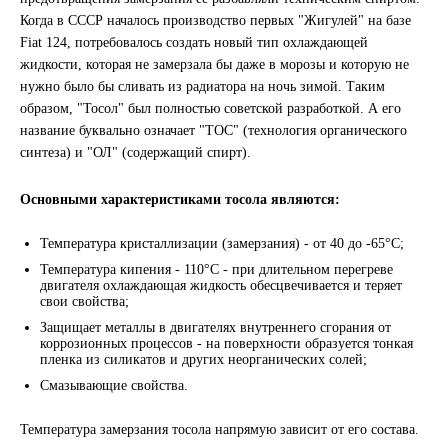
Когда в СССР началось производство первых "Жигулей" на базе
Другие бренды подшипников
Fiat 124, потребовалось создать новый тип охлаждающей
жидкости, которая не замерзала бы даже в морозы и которую не
Автожидкости
нужно было бы сливать из радиатора на ночь зимой. Таким
образом, "Тосол" был полностью советской разработкой. А его
название буквально означает "ТОС" (технология органического
Охлаждающие жидкости
синтеза) и "ОЛ" (содержащий спирт).
Тормозные жидкости
Основными характеристиками тосола являются:
Специальные жидкости
Температура кристаллизации (замерзания) - от 40 до -65°C;
Температура кипения - 110°C - при длительном перегреве
Автосмазки
двигателя охлаждающая жидкость обесцвечивается и теряет
свои свойства;
Защищает металлы в двигателях внутреннего сгорания от
CHEVRON
коррозионных процессов - на поверхности образуется тонкая
пленка из силикатов и других неорганических солей;
OIL RIGHT
Смазывающие свойства.
Температура замерзания тосола напрямую зависит от его состава.
АГРИНОЛ