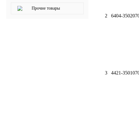
Прочие товары
Новоуфимский НПЗ
2
6404-350207
Оригинальные масла
РОСНЕФТЬ
MOZER
North Sea Lubricants
3
4421-350107
Подшипники
АПП
ГПЗ
ЕПК