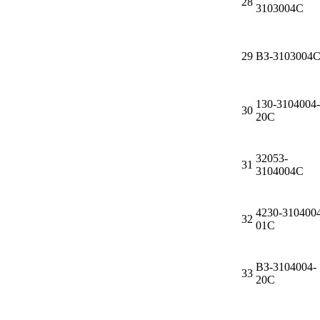
28
3103004C
Инструмент
29
ВЗ-3103004
Шины
Хомуты
130-3104004-
30
20С
Шланги, рукава
32053-
31
3104004С
Книги, бланки
Метизы универсальные
4230-310400
32
01С
Фитинги
ВЗ-3104004-
33
Диски
20С
Камеры колеса, ободная лента