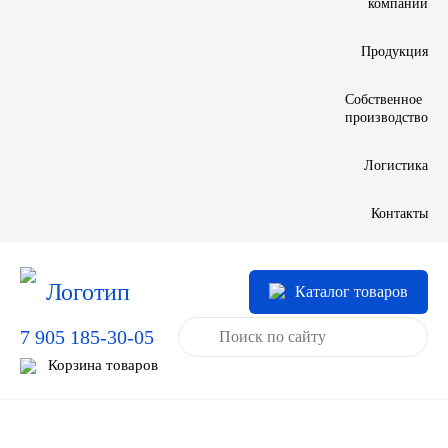
компании
LIQUI MOLY
Продукция
LUXE
Собственное
производство
MANNOL
Логистика
MOBIL
Контакты
MOTUL
OIL RIGHT
Каталог товаров
Petro Canada
7 905 185-30-05
Корзина товаров
REPSOL
SHELL