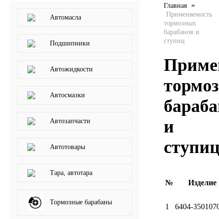
»
Главная
SINTEC
Применяемость
Автомасла
тормозных
барабанов и
TOTACHI
ступиц
Подшипники
Приме
TOTAL
Автожидкости
тормо
UNIX
Автосмазки
бараба
Valvoline
и
Автозапчасти
ZIC
ступи
Автотовары
BP VISCO
Тара, автотара
№
Изделие
ГАЗПРОМ
Тормозные барабаны
1
6404-350107
ЛУКОЙЛ