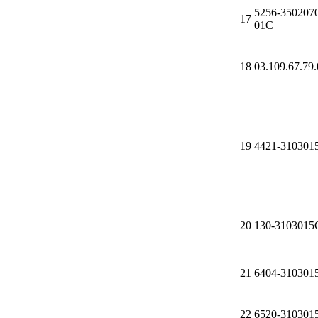
5256-350207
17
01С
Иномарки
КРАЗ
18
03.109.67.79
ММЗ
ЛИАЗ
19
4421-310301
МТЗ
Спецтехника
20
130-3103015
УАЗ
21
6404-310301
УРАЛ
Фильтры
22
6520-310301