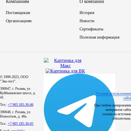
Компаниям
О компании
Поставщикам
История
Организациям
Новости
Сертификаты
Полезная информация
© 1999-2023, ООО
"Эко-тест".
390047, г. Рязань, ул.
Куйбышевское шоссе, д.
Условия использования
41.
сайта
Тел.:
+7 905 185-30-66
При любом копировании
материалов сайта
390048, г. Рязань, ул.
ссылка на источник
Новосёлов, д. 40а.
обязательна.
Тел.:
+7 905 185-30-05
E-mail:
auto@eko-