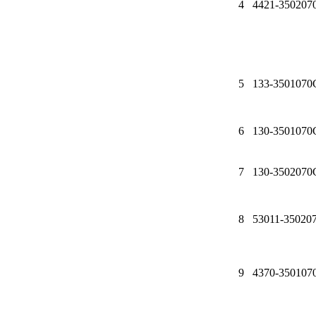
4
4421-350207
Другие бренды подшипников
Автожидкости
5
133-3501070
Охлаждающие жидкости
Тормозные жидкости
6
130-3501070
Специальные жидкости
7
130-3502070
Автосмазки
8
53011-35020
CHEVRON
OIL RIGHT
9
4370-350107
АГРИНОЛ