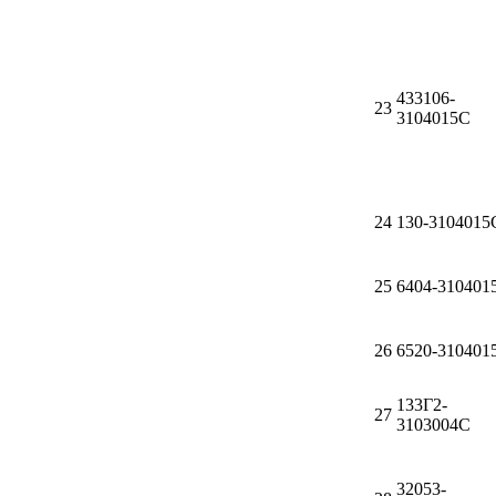
ЯМЗ
433106-
Cummmins
23
3104015С
Автотовары
Автоаксессуары
24
130-3104015
Автохимия
25
6404-310401
Материалы для ремонта
26
6520-310401
АКБ
133Г2-
27
3103004C
Свечи
Лампы
32053-