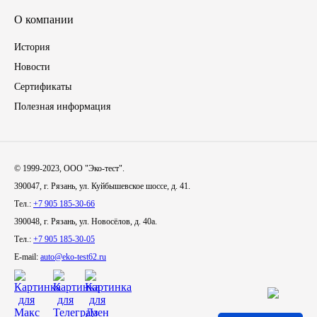
О компании
Новоуфимский НПЗ
История
Оригинальные масла
Новости
Сертификаты
РОСНЕФТЬ
Полезная информация
MOZER
North Sea Lubricants
© 1999-2023, ООО "Эко-тест".
390047, г. Рязань, ул. Куйбышевское шоссе, д. 41.
Подшипники
Тел.:
+7 905 185-30-66
390048, г. Рязань, ул. Новосёлов, д. 40а.
АПП
Тел.:
+7 905 185-30-05
E-mail:
auto@eko-test62.ru
ГПЗ
ЕПК