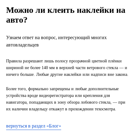
Можно ли клеить наклейки на
LIQUI MOLY
авто?
LUXE
Узнаем ответ на вопрос, интересующий многих
MANNOL
автовладельцев
MOBIL
Правила разрешают лишь полосу прозрачной цветной плёнки
шириной не более 140 мм в верхней части ветрового стекла — и
MOTUL
ничего больше. Любые другие наклейки или надписи вне закона.
OIL RIGHT
Более того, формально запрещены и любые дополнительные
устройства вроде видеорегистратора или крепления для
Petro Canada
навигатора, попадающих в зону обзора лобового стекла, — при
их наличии владельцу откажут в прохождении техосмотра.
REPSOL
вернуться в раздел «Блог»
SHELL