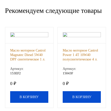
Другие бренды подшипников
Рекомендуем следующие товары
Автожидкости
Охлаждающие жидкости
Тормозные жидкости
Масло моторное Castrol
Масло моторное Castrol
Magnatec Diesel 5W40
Power 1 4T 10W40
Специальные жидкости
DPF синтетическое 1 л.
полусинтетическое 4 л.
Артикул:
Артикул:
Автосмазки
153EF2
15043F
CHEVRON
0 ₽
0 ₽
OIL RIGHT
В КОРЗИНУ
В КОРЗИНУ
АГРИНОЛ