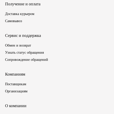
Получение и оплата
Иномарки
Доставка курьером
Самовывоз
КРАЗ
ММЗ
Сервис и поддержка
Обмен и возврат
ЛИАЗ
Узнать статус обращения
Сопровождение обращений
МТЗ
Спецтехника
Компаниям
Поставщикам
УАЗ
Организациям
УРАЛ
О компании
Фильтры