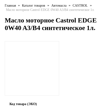
»
»
»
»
Главная
Каталог товаров
Автомасла
CASTROL
LIQUI MOLY
Масло моторное Castrol EDGE 0W40 A3/B4 синтетическое 1л.
LUXE
Масло моторное Castrol EDGE
0W40 A3/B4 синтетическое 1л.
MANNOL
MOBIL
MOTUL
OIL RIGHT
Petro Canada
REPSOL
SHELL
Код товара (ЭКО)