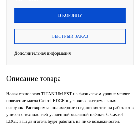
Новоуфимский НПЗ
В КОРЗИНУ
Оригинальные масла
БЫСТРЫЙ ЗАКАЗ
РОСНЕФТЬ
Дополнительная информация
MOZER
North Sea Lubricants
Описание товара
Подшипники
Новая технология TITANIUM FST на физическом уровне меняет
поведение масла Castrol EDGE в условиях экстремальных
АПП
нагрузок. Растворимые полимерные соединения титана работают в
унисон с технологией усиленной масляной плёнки. С Castrol
ГПЗ
EDGE ваш двигатель будет работать на пике возможностей.
ЕПК