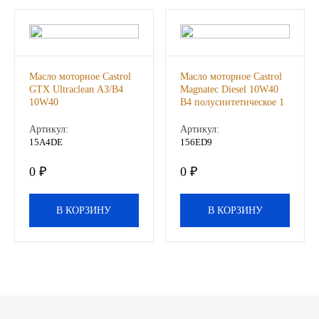
ГАЗПРОМ
РОСНЕФТЬ
Масло моторное Castrol
Масло моторное Castrol
GTX Ultraclean АЗ/В4
Magnatec Diesel 10W40
Автозапчасти
10W40
B4 полусинтетическое 1
полусинтетическое 1л.
л.
Артикул:
Артикул:
ЗИЛ
15A4DE
156ED9
ВАЗ
0 ₽
0 ₽
МАЗ
В КОРЗИНУ
В КОРЗИНУ
КАМАЗ
ГАЗ
ПАЗ, КАВЗ