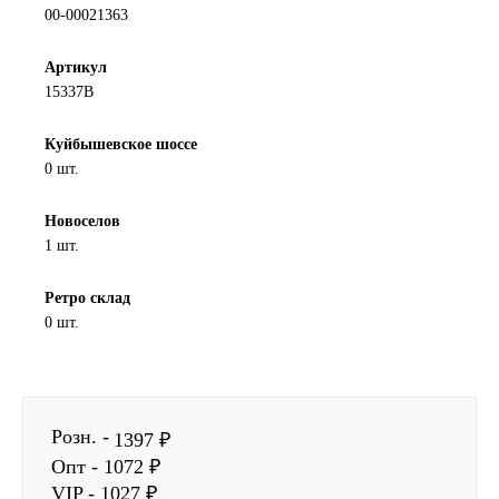
00-00021363
SINTEC
Артикул
TOTACHI
15337B
TOTAL
Куйбышевское шоссе
0 шт.
UNIX
Новоселов
1 шт.
Valvoline
Ретро склад
ZIC
0 шт.
BP VISCO
ГАЗПРОМ
Розн. -
1397 ₽
Опт - 1072 ₽
ЛУКОЙЛ
VIP - 1027 ₽