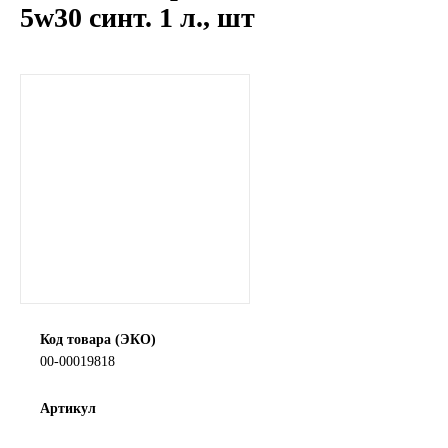
5w30 синт. 1 л., шт
LIQUI MOLY
LUXE
MANNOL
MOBIL
MOTUL
OIL RIGHT
Petro Canada
Код товара (ЭКО)
00-00019818
REPSOL
Артикул
SHELL