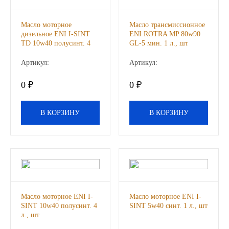
ГАЗПРОМ
Масло моторное
Масло трансмиссионное
дизельное ENI I-SINT
ENI ROTRA MP 80w90
РОСНЕФТЬ
TD 10w40 полусинт. 4
GL-5 мин. 1 л., шт
л., шт
Артикул:
Артикул:
Автозапчасти
0 ₽
0 ₽
ЗИЛ
В КОРЗИНУ
В КОРЗИНУ
ВАЗ
МАЗ
КАМАЗ
ГАЗ
Масло моторное ENI I-
Масло моторное ENI I-
SINT 10w40 полусинт. 4
SINT 5w40 синт. 1 л., шт
л., шт
ПАЗ, КАВЗ