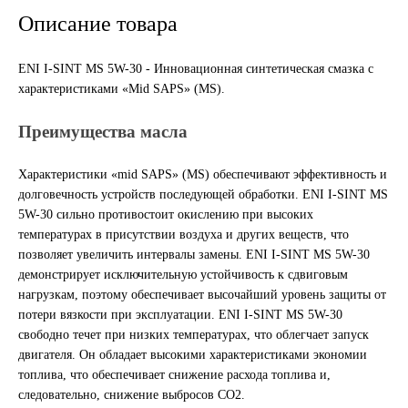
Описание товара
Новоуфимский НПЗ
ENI I-SINT MS 5W-30 - Инновационная синтетическая смазка с
Оригинальные масла
характеристиками «Mid SAPS» (MS).
РОСНЕФТЬ
Преимущества масла
MOZER
Характеристики «mid SAPS» (MS) обеспечивают эффективность и
долговечность устройств последующей обработки. ENI I-SINT MS
North Sea Lubricants
5W-30 сильно противостоит окислению при высоких
температурах в присутствии воздуха и других веществ, что
позволяет увеличить интервалы замены. ENI I-SINT MS 5W-30
Подшипники
демонстрирует исключительную устойчивость к сдвиговым
нагрузкам, поэтому обеспечивает высочайший уровень защиты от
АПП
потери вязкости при эксплуатации. ENI I-SINT MS 5W-30
свободно течет при низких температурах, что облегчает запуск
ГПЗ
двигателя. Он обладает высокими характеристиками экономии
топлива, что обеспечивает снижение расхода топлива и,
ЕПК
следовательно, снижение выбросов CO2.