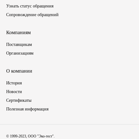
Узнать статус обращения
ЯМЗ
Сопровождение обращений
Cummmins
Компаниям
Автотовары
Поставщикам
Организациям
Автоаксессуары
О компании
Автохимия
История
Материалы для ремонта
Новости
Сертификаты
АКБ
Полезная информация
Свечи
Лампы
© 1999-2023, ООО "Эко-тест".