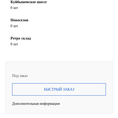
Куйбышевское шоссе
SINTEC
0 шт.
Новоселов
TOTACHI
0 шт.
TOTAL
Ретро склад
0 шт.
UNIX
Valvoline
ZIC
Под заказ
BP VISCO
БЫСТРЫЙ ЗАКАЗ
ГАЗПРОМ
Дополнительная информация
ЛУКОЙЛ