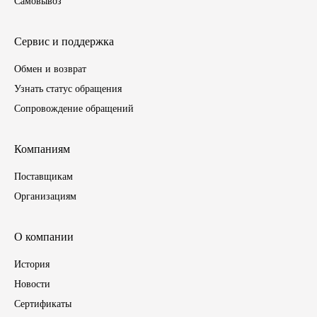
Самовывоз
ЯМЗ
Сервис и поддержка
Cummmins
Обмен и возврат
Узнать статус обращения
Автотовары
Сопровождение обращений
Автоаксессуары
Компаниям
Автохимия
Поставщикам
Организациям
Материалы для ремонта
О компании
АКБ
История
Свечи
Новости
Сертификаты
Лампы