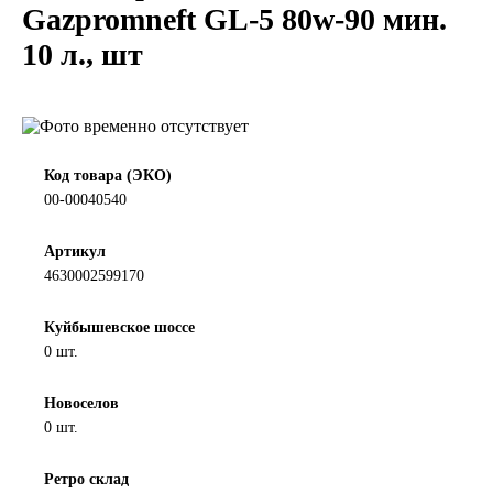
Gazpromneft GL-5 80w-90 мин.
LIQUI MOLY
10 л., шт
LUXE
MANNOL
Код товара (ЭКО)
MOBIL
00-00040540
MOTUL
Артикул
4630002599170
OIL RIGHT
Куйбышевское шоссе
0 шт.
Petro Canada
Новоселов
REPSOL
0 шт.
SHELL
Ретро склад