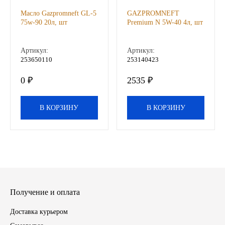
Масло Gazpromneft GL-5
GAZPROMNEFT
Иномарки
75w-90 20л, шт
Premium N 5W-40 4л, шт
КРАЗ
Артикул:
Артикул:
253650110
253140423
ММЗ
0 ₽
2535 ₽
ЛИАЗ
В КОРЗИНУ
В КОРЗИНУ
МТЗ
Спецтехника
УАЗ
Получение и оплата
УРАЛ
Доставка курьером
Фильтры