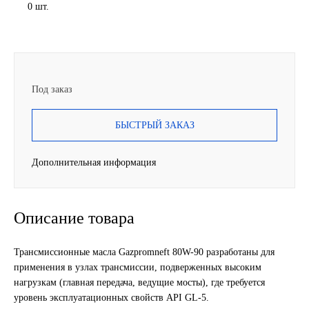
0 шт.
SINTEC
TOTACHI
TOTAL
Под заказ
UNIX
БЫСТРЫЙ ЗАКАЗ
Valvoline
Дополнительная информация
ZIC
Описание товара
BP VISCO
Трансмиссионные масла Gazpromneft 80W-90 разработаны для
ГАЗПРОМ
применения в узлах трансмиссии, подверженных высоким
нагрузкам (главная передача, ведущие мосты), где требуется
ЛУКОЙЛ
уровень эксплуатационных свойств API GL-5.