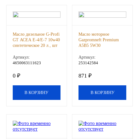
ГАЗПРОМ
РОСНЕФТЬ
Масло дизельное G-Profi
Масло моторное
GT АСЕА Е-4/Е-7 10w40
Gazpromneft Premium
Автозапчасти
синтетическое 20 л., шт
А5В5 5W30
синтетическое 1 л., шт
ЗИЛ
Артикул:
Артикул:
4650063111623
253142584
ВАЗ
0 ₽
871 ₽
МАЗ
В КОРЗИНУ
В КОРЗИНУ
КАМАЗ
ГАЗ
ПАЗ, КАВЗ