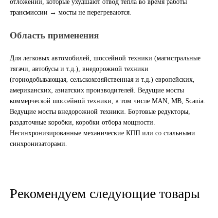
отложений, которые ухудшают отвод тепла во время работы
трансмиссии → мосты не перегреваются.
Другие бренды подшипников
Область применения
Автожидкости
Для легковых автомобилей, шоссейной техники (магистральные
Охлаждающие жидкости
тягачи, автобусы и т.д.), внедорожной техники
(горнодобывающая, сельскохозяйственная и т.д.) европейских,
Тормозные жидкости
американских, азиатских производителей. Ведущие мосты
коммерческой шоссейной техники, в том числе MAN, MB, Scania.
Ведущие мосты внедорожной техники. Бортовые редукторы,
Специальные жидкости
раздаточные коробки, коробки отбора мощности.
Несинхронизированные механические КПП или со стальными
Автосмазки
синхронизаторами.
CHEVRON
OIL RIGHT
Рекомендуем следующие товары
АГРИНОЛ