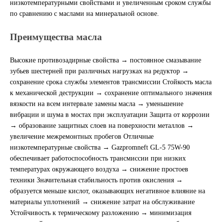
низкотемпературными свойствами и увеличенным сроком службы
по сравнению с маслами на минеральной основе.
Новоуфимский НПЗ
Преимущества масла
Оригинальные масла
Высокие противозадирные свойства → постоянное смазывание
РОСНЕФТЬ
зубьев шестерней при различных нагрузках на редуктор →
сохранение срока службы элементов трансмиссии Стойкость масла
MOZER
к механической деструкции → сохранение оптимального значения
вязкости на всем интервале замены масла → уменьшение
North Sea Lubricants
вибрации и шума в мостах при эксплуатации Защита от коррозии
→ образование защитных слоев на поверхности металлов →
увеличение межремонтных пробегов Отличные
Подшипники
низкотемпературные свойства → Gazpromneft GL-5 75W-90
обеспечивает работоспособность трансмиссии при низких
АПП
температурах окружающего воздуха → снижение простоев
техники Значительная стабильность против окисления →
ГПЗ
образуется меньше кислот, оказывающих негативное влияние на
материалы уплотнений → снижение затрат на обслуживание
Устойчивость к термическому разложению → минимизация
ЕПК