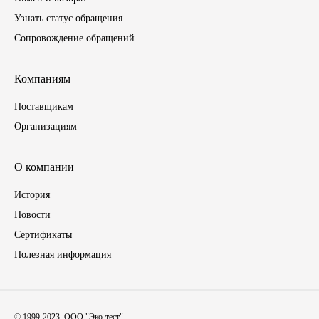
Узнать статус обращения
Инструмент
Сопровождение обращений
Шины
Компаниям
Хомуты
Поставщикам
Организациям
Шланги, рукава
О компании
Книги, бланки
История
Метизы универсальные
Новости
Сертификаты
Фитинги
Полезная информация
Диски
Камеры колеса, ободная лента
© 1999-2023, ООО "Эко-тест".