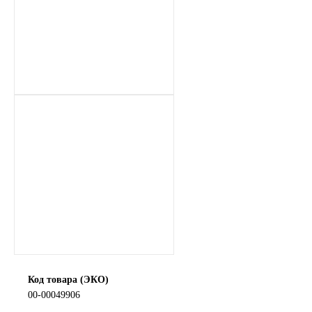
SINTEC
TOTACHI
TOTAL
UNIX
Valvoline
ZIC
BP VISCO
ГАЗПРОМ
Код товара (ЭКО)
00-00049906
ЛУКОЙЛ