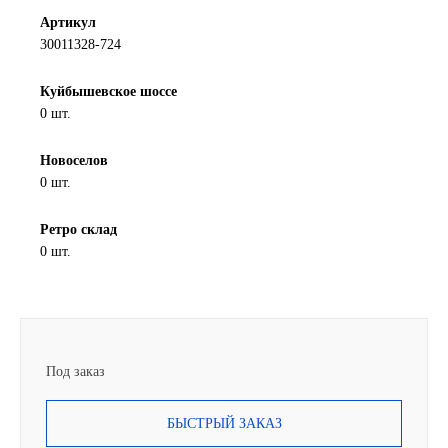
Артикул
Новоуфимский НПЗ
30011328-724
Оригинальные масла
Куйбышевское шоссе
0 шт.
РОСНЕФТЬ
Новоселов
MOZER
0 шт.
Ретро склад
North Sea Lubricants
0 шт.
Подшипники
АПП
Под заказ
ГПЗ
БЫСТРЫЙ ЗАКАЗ
ЕПК