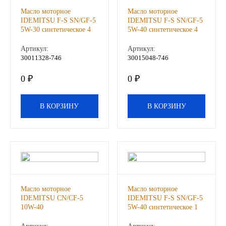
Масло моторное
Масло моторное
Иномарки
IDEMITSU F-S SN/GF-5
IDEMITSU F-S SN/GF-5
5W-30 синтетическое 4
5W-40 синтетическое 4
л, шт
л, шт
КРАЗ
Артикул:
Артикул:
30011328-746
30015048-746
ММЗ
0 ₽
0 ₽
ЛИАЗ
В КОРЗИНУ
В КОРЗИНУ
МТЗ
Спецтехника
УАЗ
Масло моторное
Масло моторное
УРАЛ
IDEMITSU CN/CF-5
IDEMITSU F-S SN/GF-5
10W-40
5W-40 синтетическое 1
полусинтетическое 4 л ,
л, шт
Фильтры
шт