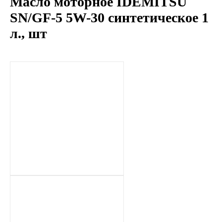
Масло моторное IDEMITSU
LIQUI MOLY
SN/GF-5 5W-30 синтетическое 1
л., шт
LUXE
MANNOL
MOBIL
MOTUL
OIL RIGHT
Petro Canada
REPSOL
SHELL