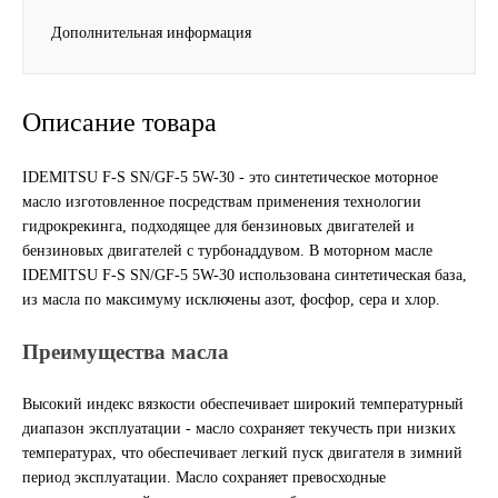
Дополнительная информация
Другие бренды подшипников
Автожидкости
Описание товара
Охлаждающие жидкости
IDEMITSU F-S SN/GF-5 5W-30 - это синтетическое моторное
масло изготовленное посредствам применения технологии
Тормозные жидкости
гидрокрекинга, подходящее для бензиновых двигателей и
бензиновых двигателей с турбонаддувом. В моторном масле
Специальные жидкости
IDEMITSU F-S SN/GF-5 5W-30 использована синтетическая база,
из масла по максимуму исключены азот, фосфор, сера и хлор.
Автосмазки
Преимущества масла
CHEVRON
Высокий индекс вязкости обеспечивает широкий температурный
OIL RIGHT
диапазон эксплуатации - масло сохраняет текучесть при низких
температурах, что обеспечивает легкий пуск двигателя в зимний
период эксплуатации. Масло сохраняет превосходные
АГРИНОЛ