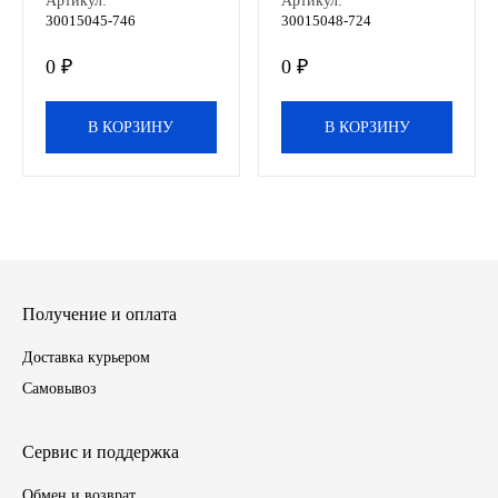
Артикул:
Артикул:
30015045-746
30015048-724
ЯМЗ
0 ₽
0 ₽
Cummmins
В КОРЗИНУ
В КОРЗИНУ
Автотовары
Автоаксессуары
Автохимия
Получение и оплата
Материалы для ремонта
Доставка курьером
АКБ
Самовывоз
Свечи
Сервис и поддержка
Лампы
Обмен и возврат