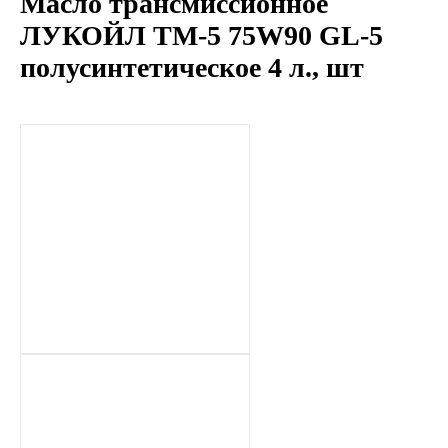
Масло трансмиссионное
LIQUI MOLY
ЛУКОЙЛ ТМ-5 75W90 GL-5
полусинтетическое 4 л., шт
LUXE
MANNOL
MOBIL
MOTUL
OIL RIGHT
Petro Canada
REPSOL
SHELL