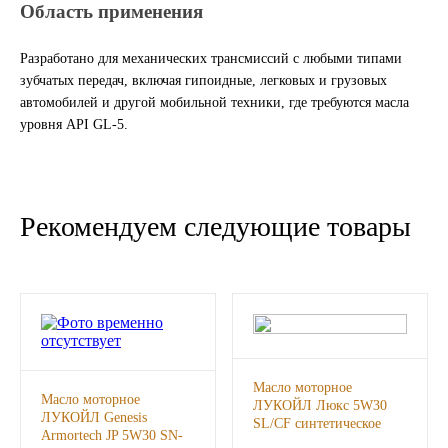
Область применения
ГАЗПРОМ
Разработано для механических трансмиссий с любыми типами
зубчатых передач, включая гипоидные, легковых и грузовых
РОСНЕФТЬ
автомобилей и другой мобильной техники, где требуются масла
уровня API GL-5.
Автозапчасти
ЗИЛ
Рекомендуем следующие товары
ВАЗ
МАЗ
КАМАЗ
ГАЗ
Масло моторное
Масло моторное
ЛУКОЙЛ Люкс 5W30
ЛУКОЙЛ Genesis
SL/CF синтетическое
ПАЗ, КАВЗ
Armortech JP 5W30 SN-
1л., шт