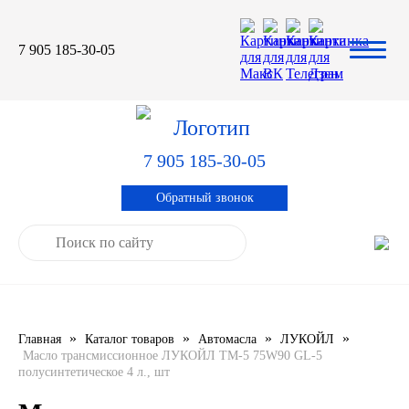
7 905 185-30-05
Автомасла
Автоновости
Технические характеристики
выпускаемой продукции
3TON
Автоблог
Применяемость тормозных
барабанов и ступиц
7 905 185-30-05
AGIP
Специальная оценка условий труда
Система контроля качества
Обратный звонок
CASTROL
Сертификация продукции
ELF
ENI
»
»
»
»
Главная
Каталог товаров
Автомасла
ЛУКОЙЛ
IDEMITSU
Масло трансмиссионное ЛУКОЙЛ ТМ-5 75W90 GL-5
полусинтетическое 4 л., шт
KIXX