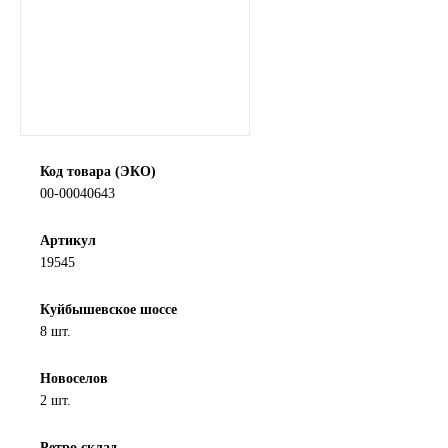
SINTEC
TOTACHI
TOTAL
Код товара (ЭКО)
UNIX
00-00040643
Valvoline
Артикул
19545
ZIC
Куйбышевское шоссе
BP VISCO
8 шт.
ГАЗПРОМ
Новоселов
2 шт.
ЛУКОЙЛ
Ретро склад