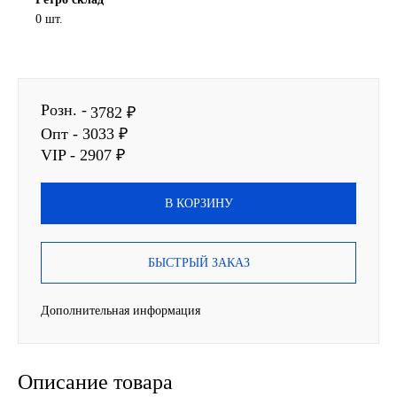
0 шт.
Новоуфимский НПЗ
Оригинальные масла
Розн. -
3782 ₽
РОСНЕФТЬ
Опт - 3033 ₽
VIP - 2907 ₽
MOZER
В КОРЗИНУ
North Sea Lubricants
Подшипники
БЫСТРЫЙ ЗАКАЗ
АПП
Дополнительная информация
ГПЗ
Описание товара
ЕПК