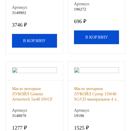
RC синт 4л, шт
Артикул:
Артикул:
196272
Иномарки
3149902
696 ₽
3746 ₽
КРАЗ
В КОРЗИНУ
ММЗ
В КОРЗИНУ
ЛИАЗ
МТЗ
Спецтехника
Масло моторное
Масло моторное
ЛУКОЙЛ Genesis
ЛУКОЙЛ Супер 15W40
УАЗ
Armortech 5w40 SN/CF
SG/CD минеральное 4 л.,
синтетическое 1л., шт
шт
Артикул:
Артикул:
УРАЛ
3148670
19196
1277 ₽
1525 ₽
Фильтры