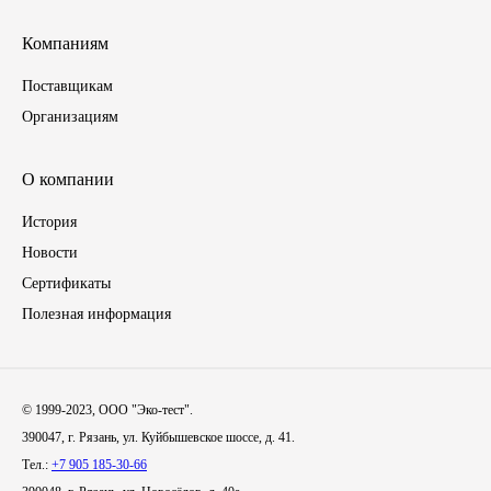
Компаниям
Инструмент
Поставщикам
Шины
Организациям
Хомуты
О компании
Шланги, рукава
История
Новости
Книги, бланки
Сертификаты
Полезная информация
Метизы универсальные
Фитинги
© 1999-2023, ООО "Эко-тест".
Диски
390047, г. Рязань, ул. Куйбышевское шоссе, д. 41.
Тел.:
+7 905 185-30-66
Камеры колеса, ободная лента