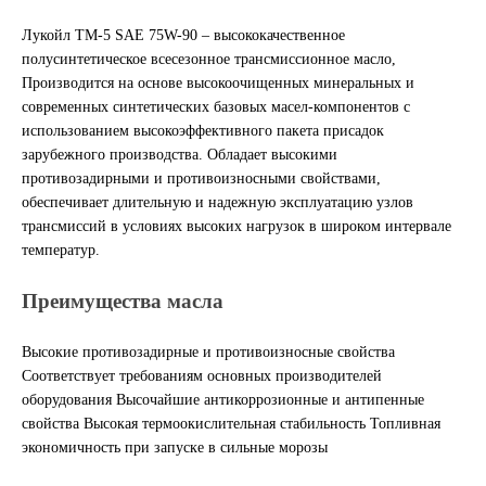
Лукойл ТМ-5 SAE 75W-90 – высококачественное
Другие бренды подшипников
полусинтетическое всесезонное трансмиссионное масло,
Производится на основе высокоочищенных минеральных и
Автожидкости
современных синтетических базовых масел-компонентов с
использованием высокоэффективного пакета присадок
Охлаждающие жидкости
зарубежного производства. Обладает высокими
противозадирными и противоизносными свойствами,
Тормозные жидкости
обеспечивает длительную и надежную эксплуатацию узлов
трансмиссий в условиях высоких нагрузок в широком интервале
температур.
Специальные жидкости
Преимущества масла
Автосмазки
Высокие противозадирные и противоизносные свойства
CHEVRON
Соответствует требованиям основных производителей
оборудования Высочайшие антикоррозионные и антипенные
OIL RIGHT
свойства Высокая термоокислительная стабильность Топливная
экономичность при запуске в сильные морозы
АГРИНОЛ