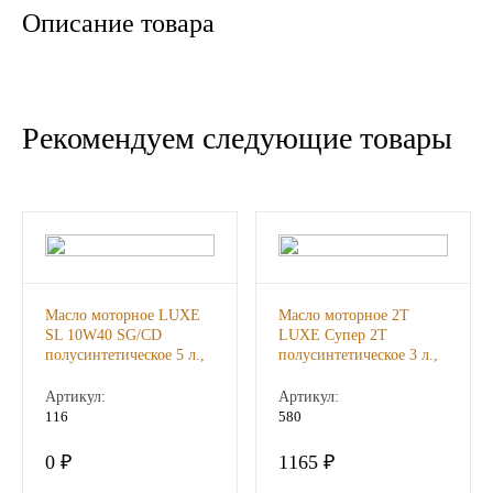
Описание товара
Новоуфимский НПЗ
Оригинальные масла
Рекомендуем следующие товары
РОСНЕФТЬ
MOZER
North Sea Lubricants
Подшипники
Масло моторное LUXE
Масло моторное 2Т
SL 10W40 SG/CD
LUXE Cyпер 2Т
полусинтетическое 5 л.,
полусинтетическое 3 л.,
АПП
шт
шт
Артикул:
Артикул:
116
580
ГПЗ
0 ₽
1165 ₽
ЕПК