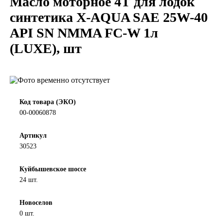
Масло моторное 4Т для лодок
LIQUI MOLY
синтетика X-AQUA SAE 25W-40
API SN NMMA FC-W 1л
LUXE
(LUXE), шт
MANNOL
MOBIL
Код товара (ЭКО)
MOTUL
00-00060878
OIL RIGHT
Артикул
30523
Petro Canada
Куйбышевское шоссе
24 шт.
REPSOL
Новоселов
SHELL
0 шт.