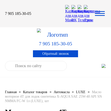
7 905 185-30-05
Автомасла
Автоновости
Технические характеристики
выпускаемой продукции
3TON
Автоблог
Применяемость тормозных
барабанов и ступиц
7 905 185-30-05
AGIP
Специальная оценка условий труда
Система контроля качества
Обратный звонок
CASTROL
Сертификация продукции
ELF
ENI
»
»
»
»
Главная
Каталог товаров
Автомасла
LUXE
Масло
IDEMITSU
моторное 4Т для лодок синтетика X-AQUA SAE 25W-40 API SN
NMMA FC-W 1л (LUXE), шт
KIXX