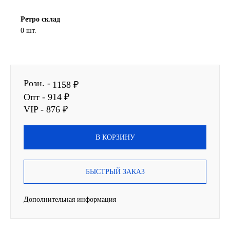
SINTEC
Ретро склад
0 шт.
TOTACHI
TOTAL
Розн. -
1158 ₽
UNIX
Опт - 914 ₽
VIP - 876 ₽
Valvoline
В КОРЗИНУ
ZIC
BP VISCO
БЫСТРЫЙ ЗАКАЗ
ГАЗПРОМ
Дополнительная информация
ЛУКОЙЛ