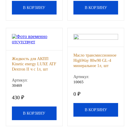
В КОРЗИНУ
В КОРЗИНУ
Другие бренды подшипников
Автожидкости
Охлаждающие жидкости
Тормозные жидкости
Масло трансмиссионное
Жидкость для АКПП
HighWay 80w90 GL-4
Kinetic energy LUXE ATF
минеральное 1л, шт
Специальные жидкости
Dextron II ч с 1л, шт
Артикул:
Артикул:
Автосмазки
10065
30469
0 ₽
CHEVRON
430 ₽
В КОРЗИНУ
OIL RIGHT
В КОРЗИНУ
АГРИНОЛ