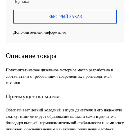
Под заказ
Другие бренды подшипников
БЫСТРЫЙ ЗАКАЗ
Автожидкости
Дополнительная информация
Охлаждающие жидкости
Тормозные жидкости
Описание товара
Специальные жидкости
Полусинтетическое дизельное моторное масло разработано в
соответствии с требованиями современных производителей
Автосмазки
техники.
Преимущества масла
CHEVRON
Обеспечивает легкий холодный запуск двигателя и его надежную
OIL RIGHT
смазку; минимизирует образование шлама и сажи в двигателе
благодаря высокой термоокислительной стабильности и комплексу
АГРИНОЛ
присадок, обеспечивающим наилучший очищающий эффект;