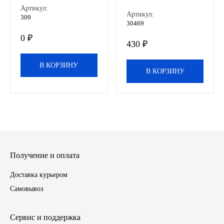
Артикул:
Артикул:
309
ЯМЗ
30469
0 ₽
430 ₽
Cummmins
В КОРЗИНУ
Автотовары
В КОРЗИНУ
Автоаксессуары
Автохимия
Материалы для ремонта
Получение и оплата
АКБ
Доставка курьером
Самовывоз
Свечи
Сервис и поддержка
Лампы