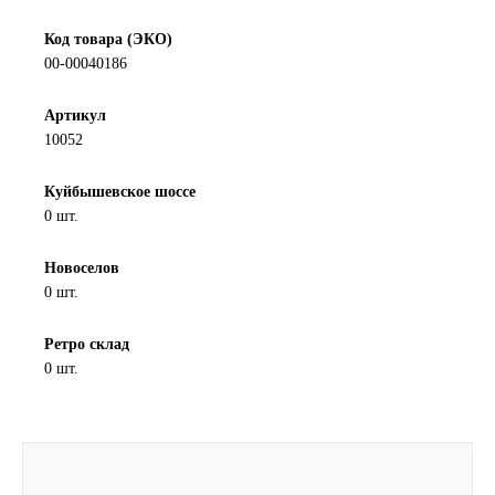
Новоуфимский НПЗ
Код товара (ЭКО)
00-00040186
Оригинальные масла
Артикул
10052
РОСНЕФТЬ
Куйбышевское шоссе
MOZER
0 шт.
North Sea Lubricants
Новоселов
0 шт.
Подшипники
Ретро склад
АПП
0 шт.
ГПЗ
ЕПК