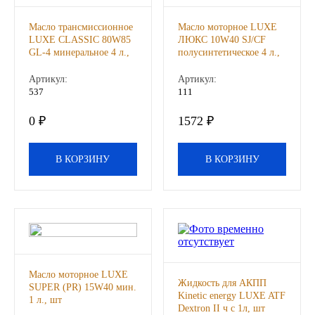
Иномарки
Масло трансмиссионное
Масло моторное LUXE
LUXE CLASSIC 80W85
ЛЮКС 10W40 SJ/CF
GL-4 минеральное 4 л.,
полусинтетическое 4 л.,
КРАЗ
шт
шт
Артикул:
Артикул:
537
111
ММЗ
0 ₽
1572 ₽
ЛИАЗ
В КОРЗИНУ
В КОРЗИНУ
МТЗ
Спецтехника
УАЗ
УРАЛ
Масло моторное LUXE
Жидкость для АКПП
SUPER (PR) 15W40 мин.
Kinetic energy LUXE ATF
1 л., шт
Фильтры
Dextron II ч с 1л, шт