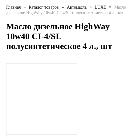
»
»
»
»
Главная
Каталог товаров
Автомасла
LUXE
Масло
LIQUI MOLY
дизельное HighWay 10w40 CI-4/SL полусинтетическое 4 л., шт
LUXE
Масло дизельное HighWay
10w40 CI-4/SL
MANNOL
полусинтетическое 4 л., шт
MOBIL
MOTUL
OIL RIGHT
Petro Canada
REPSOL
SHELL