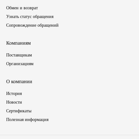
Обмен и возврат
Инструмент
Узнать статус обращения
Сопровождение обращений
Шины
Компаниям
Хомуты
Поставщикам
Шланги, рукава
Организациям
Книги, бланки
О компании
Метизы универсальные
История
Новости
Фитинги
Сертификаты
Полезная информация
Диски
Камеры колеса, ободная лента