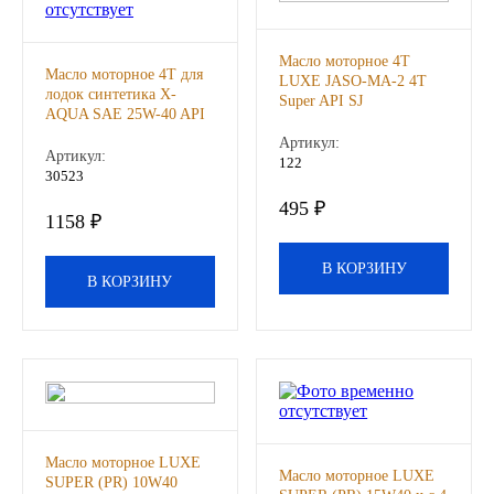
ЯМЗ
Масло моторное 4Т
Масло моторное 4Т для
LUXE JASO-MA-2 4T
лодок синтетика X-
Cummmins
Super API SJ
AQUA SAE 25W-40 API
полусинтетическое 1 л.,
SN NMMA FC-W 1л
шт
Артикул:
Автотовары
(LUXE), шт
Артикул:
122
30523
495 ₽
Автоаксессуары
1158 ₽
Автохимия
В КОРЗИНУ
В КОРЗИНУ
Материалы для ремонта
АКБ
Свечи
Масло моторное LUXE
Масло моторное LUXE
SUPER (PR) 10W40
Лампы