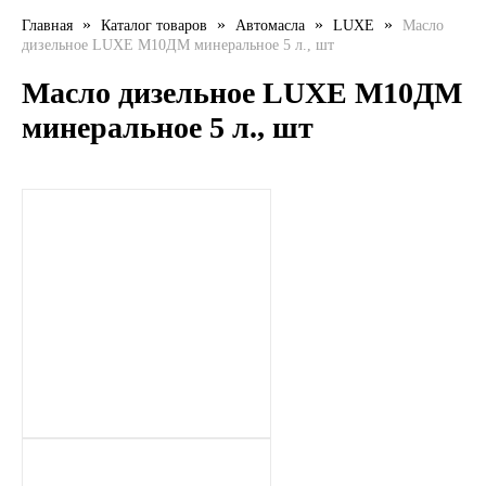
»
»
»
»
Главная
Каталог товаров
Автомасла
LUXE
Масло
LIQUI MOLY
дизельное LUXE M10ДМ минеральное 5 л., шт
LUXE
Масло дизельное LUXE M10ДМ
минеральное 5 л., шт
MANNOL
MOBIL
MOTUL
OIL RIGHT
Petro Canada
REPSOL
SHELL