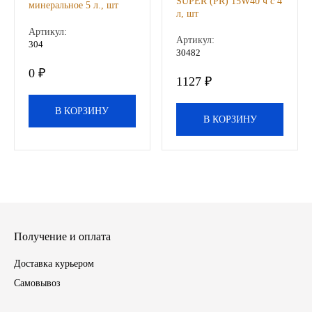
SUPER (PR) 15W40 ч с 4
минеральное 5 л., шт
л, шт
Инструмент
Артикул:
Артикул:
304
30482
Шины
0 ₽
1127 ₽
Хомуты
В КОРЗИНУ
В КОРЗИНУ
Шланги, рукава
Книги, бланки
Метизы универсальные
Получение и оплата
Фитинги
Доставка курьером
Диски
Самовывоз
Камеры колеса, ободная лента