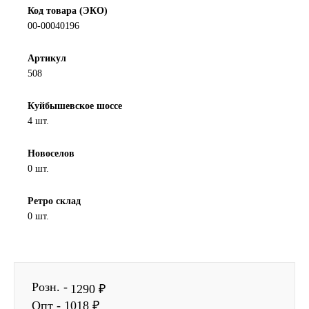
Код товара (ЭКО)
Другие бренды подшипников
00-00040196
Автожидкости
Артикул
508
Охлаждающие жидкости
Куйбышевское шоссе
4 шт.
Тормозные жидкости
Новоселов
Специальные жидкости
0 шт.
Автосмазки
Ретро склад
0 шт.
CHEVRON
OIL RIGHT
Розн. -
1290 ₽
АГРИНОЛ
Опт - 1018 ₽