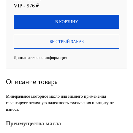
VIP - 976 ₽
ГАЗПРОМ
В КОРЗИНУ
РОСНЕФТЬ
Автозапчасти
БЫСТРЫЙ ЗАКАЗ
ЗИЛ
Дополнительная информация
ВАЗ
Описание товара
МАЗ
Минеральное моторное масло для зимнего применения
КАМАЗ
гарантирует отличную надежность смазывания и защиту от
износа.
ГАЗ
Преимущества масла
ПАЗ, КАВЗ