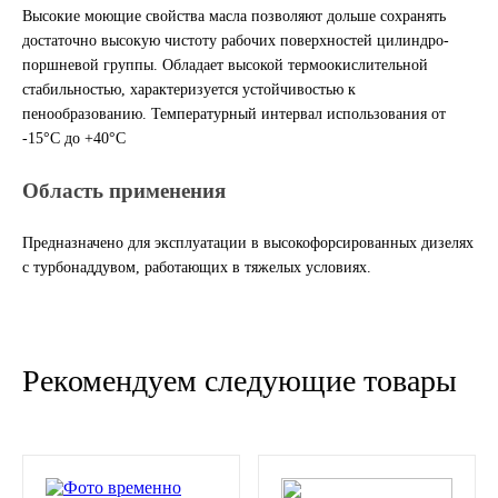
Высокие моющие свойства масла позволяют дольше сохранять
достаточно высокую чистоту рабочих поверхностей цилиндро-
Иномарки
поршневой группы. Обладает высокой термоокислительной
стабильностью, характеризуется устойчивостью к
КРАЗ
пенообразованию. Температурный интервал использования от
-15°С до +40°С
ММЗ
Область применения
ЛИАЗ
Предназначено для эксплуатации в высокофорсированных дизелях
МТЗ
с турбонаддувом, работающих в тяжелых условиях.
Спецтехника
Рекомендуем следующие товары
УАЗ
УРАЛ
Фильтры