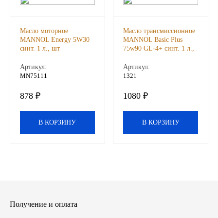
ЯМЗ
Масло моторное
Масло трансмиссионное
MANNOL Energy 5W30
MANNOL Basic Plus
Cummmins
синт. 1 л., шт
75w90 GL-4+ синт. 1 л.,
шт
Артикул:
Артикул:
Автотовары
MN75111
1321
Автоаксессуары
878 ₽
1080 ₽
Автохимия
В КОРЗИНУ
В КОРЗИНУ
Материалы для ремонта
АКБ
Свечи
Получение и оплата
Лампы