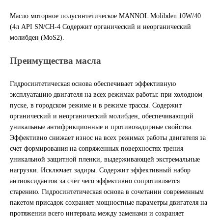
Масло моторное полусинтетическое MANNOL Molibden 10W/40
Другие бренды подшипников
(4л API SN/CH-4 Содержит органический и неорганический
молибден (MoS2).
Автожидкости
Преимущества масла
Охлаждающие жидкости
Гидросинтетическая основа обеспечивает эффективную
Тормозные жидкости
эксплуатацию двигателя на всех режимах работы: при холодном
пуске, в городском режиме и в режиме трассы. Содержит
Специальные жидкости
органический и неорганический молибден, обеспечивающий
уникальные антифрикционные и противозадирные свойства.
Эффективно снижает износ на всех режимах работы двигателя за
Автосмазки
счет формирования на сопряженных поверхностях трения
уникальной защитной пленки, выдерживающей экстремальные
CHEVRON
нагрузки. Исключает задиры. Содержит эффективный набор
антиоксидантов за счёт чего эффективно сопротивляется
OIL RIGHT
старению. Гидросинтетическая основа в сочетании современным
пакетом присадок сохраняет мощностные параметры двигателя на
АГРИНОЛ
протяжении всего интервала между заменами и сохраняет