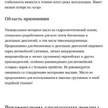
стабильность вязкости в течение всего срока эксплуатации. Имеет
низкие потери на «угар».
ГАЗПРОМ
Область применения
РОСНЕФТЬ
Универсальное моторное масло на гидросинтетической основе,
Автозапчасти
специально разработанное для всех типов бензиновых и
дизельных двигателей, в том числе тяжелонагруженных.
ЗИЛ
Предназначено для бензиновых и дизельных двигателей широкого
парка автомобилей (легковых, легких внедорожников,
микроавтобусов и легких грузовиков) европейских и других
ВАЗ
производителей, особенно рекомендовано для автомобилей
«старых» марок и с большим пробегом. Не рекомендуется
МАЗ
смешивать со стандартными моторными маслами. Масло не
предназначено для использования в тяжелых грузовиках и иной
КАМАЗ
подобной технике!
ГАЗ
ПАЗ, КАВЗ
Рекомендуем следующие товары