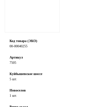
SINTEC
TOTACHI
TOTAL
Код товара (ЭКО)
UNIX
00-00040255
Valvoline
Артикул
7505
ZIC
Куйбышевское шоссе
BP VISCO
5 шт.
ГАЗПРОМ
Новоселов
1 шт.
ЛУКОЙЛ
Ретро склад