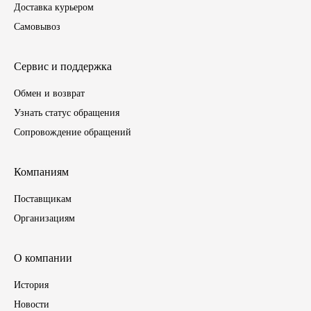
Доставка курьером
Самовывоз
Инструмент
Шины
Сервис и поддержка
Обмен и возврат
Хомуты
Узнать статус обращения
Сопровождение обращений
Шланги, рукава
Книги, бланки
Компаниям
Поставщикам
Метизы универсальные
Организациям
Фитинги
О компании
Диски
История
Новости
Камеры колеса, ободная лента