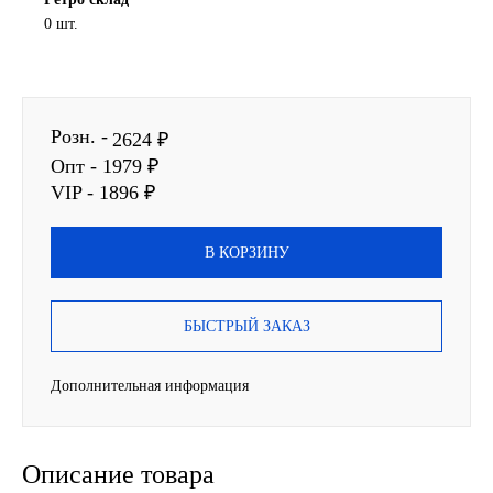
0 шт.
Новоуфимский НПЗ
Оригинальные масла
Розн. -
2624 ₽
РОСНЕФТЬ
Опт - 1979 ₽
VIP - 1896 ₽
MOZER
В КОРЗИНУ
North Sea Lubricants
Подшипники
БЫСТРЫЙ ЗАКАЗ
АПП
Дополнительная информация
ГПЗ
Описание товара
ЕПК