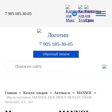
7 905 185-30-05
Автомасла
Автоновости
Технические характеристики
выпускаемой продукции
3TON
Автоблог
Применяемость тормозных
барабанов и ступиц
7 905 185-30-05
AGIP
Специальная оценка условий труда
Система контроля качества
Обратный звонок
CASTROL
Сертификация продукции
ELF
ENI
»
»
»
»
Главная
Каталог товаров
Автомасла
MANNOL
IDEMITSU
Масло моторное MANNOL MOLIBDEN BENZIN 10W40
полусинт. 4 л., шт
KIXX