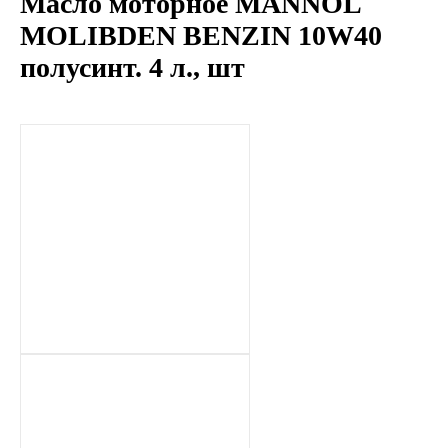
Масло моторное MANNOL
LIQUI MOLY
MOLIBDEN BENZIN 10W40
полусинт. 4 л., шт
LUXE
MANNOL
MOBIL
MOTUL
OIL RIGHT
Petro Canada
REPSOL
SHELL