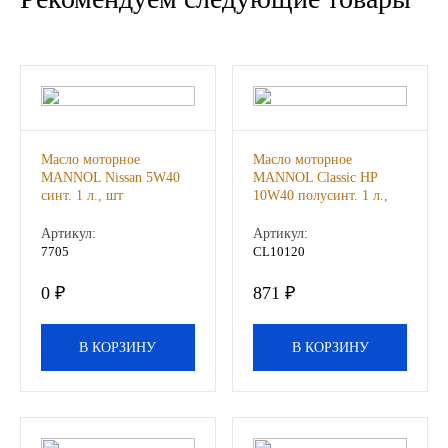
Иномарки
КРАЗ
ММЗ
Масло моторное
Масло моторное
MANNOL Nissan 5W40
MANNOL Classic HP
ЛИАЗ
синт. 1 л., шт
10W40 полусинт. 1 л.,
шт
Артикул:
Артикул:
МТЗ
7705
CL10120
Спецтехника
0 ₽
871 ₽
УАЗ
В КОРЗИНУ
В КОРЗИНУ
УРАЛ
Фильтры