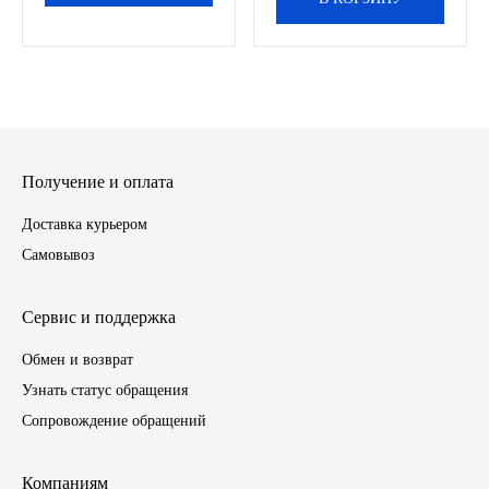
ЯМЗ
Cummmins
Автотовары
Получение и оплата
Автоаксессуары
Доставка курьером
Самовывоз
Автохимия
Материалы для ремонта
Сервис и поддержка
Обмен и возврат
АКБ
Узнать статус обращения
Сопровождение обращений
Свечи
Лампы
Компаниям