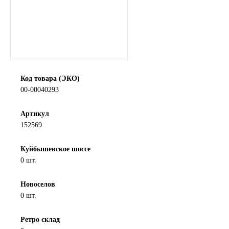
SINTEC
TOTACHI
TOTAL
Код товара (ЭКО)
00-00040293
UNIX
Артикул
Valvoline
152569
ZIC
Куйбышевское шоссе
0 шт.
BP VISCO
Новоселов
ГАЗПРОМ
0 шт.
ЛУКОЙЛ
Ретро склад