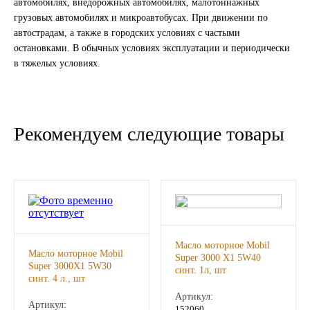
автомобилях, внедорожных автомобилях, малотоннажных
грузовых автомобилях и микроавтобусах. При движении по
ГАЗПРОМ
автострадам, а также в городских условиях с частыми
остановками. В обычных условиях эксплуатации и периодически
РОСНЕФТЬ
в тяжелых условиях.
Автозапчасти
ЗИЛ
Рекомендуем следующие товары
ВАЗ
МАЗ
КАМАЗ
Масло моторное Mobil
Масло моторное Mobil
Super 3000 Х1 5W40
ГАЗ
Super 3000Х1 5W30
синт. 1л, шт
синт. 4 л., шт
Артикул:
ПАЗ, КАВЗ
Артикул:
152060