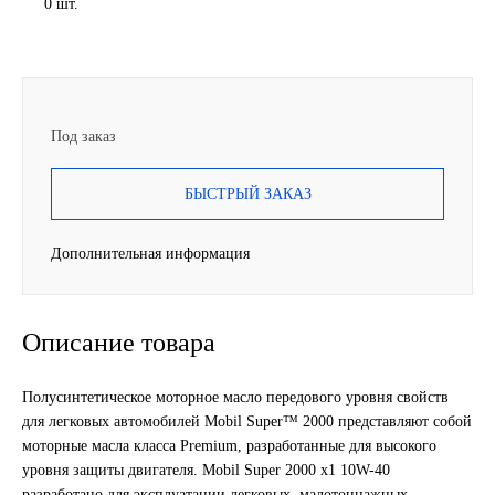
0 шт.
Новоуфимский НПЗ
Оригинальные масла
Под заказ
РОСНЕФТЬ
БЫСТРЫЙ ЗАКАЗ
MOZER
Дополнительная информация
North Sea Lubricants
Подшипники
Описание товара
АПП
Полусинтетическое моторное масло передового уровня свойств
ГПЗ
для легковых автомобилей Mobil Super™ 2000 представляют собой
моторные масла класса Premium, разработанные для высокого
уровня защиты двигателя. Mobil Super 2000 x1 10W-40
ЕПК
разработано для эксплуатации легковых, малотоннажных