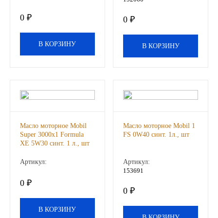
0 ₽
Иномарки
0 ₽
КРАЗ
В КОРЗИНУ
В КОРЗИНУ
ММЗ
ЛИАЗ
МТЗ
Масло моторное Mobil
Масло моторное Mobil 1
Super 3000х1 Formula
FS 0W40 синт. 1л., шт
Спецтехника
ХE 5W30 синт. 1 л., шт
Артикул:
Артикул:
УАЗ
153691
0 ₽
УРАЛ
0 ₽
В КОРЗИНУ
Фильтры
В КОРЗИНУ