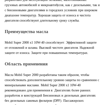
грузовых автомобилей и микроавтобусов, как с дизельными, так и
Другие бренды подшипников
с бензиновыми двигателями в городских условиях при широком
диапазоне температур. Хорошая защита от износа и чистота
Автожидкости
двигателя способствуют длительному сроку службы.
Преимущества масла
Охлаждающие жидкости
Mobil Super 2000 x1 10W-40 способствует: Эффективной защите
Тормозные жидкости
от отложений и шлама. Высокой чистоте двигателя. Надежной
защите от износа. Защите при повышенных температурах.
Специальные жидкости
Область применения
Автосмазки
Масла Mobil Super 2000 разработаны таким образом, чтобы
CHEVRON
способствовать дополнительному уровню защиты по сравнению с
минеральными маслами. Mobil Super 2000 x1 10W-40
OIL RIGHT
рекомендовано для применения в: Двигателях более ранних
разработок и конструкций Бензиновых и дизельных двигателях
без дизельных сажевых фильтров (DPF). Пассажирских
АГРИНОЛ