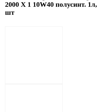
2000 Х 1 10W40 полусинт. 1л,
LIQUI MOLY
шт
LUXE
MANNOL
MOBIL
MOTUL
OIL RIGHT
Petro Canada
REPSOL
SHELL