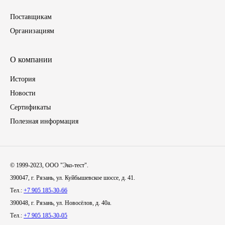
Поставщикам
Инструмент
Организациям
Шины
О компании
Хомуты
История
Новости
Шланги, рукава
Сертификаты
Книги, бланки
Полезная информация
Метизы универсальные
© 1999-2023, ООО "Эко-тест".
Фитинги
390047, г. Рязань, ул. Куйбышевское шоссе, д. 41.
Тел.:
+7 905 185-30-66
Диски
390048, г. Рязань, ул. Новосёлов, д. 40а.
Тел.:
+7 905 185-30-05
Камеры колеса, ободная лента