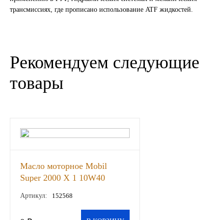
трансмиссиях, где прописано использование ATF жидкостей.
ГАЗПРОМ
РОСНЕФТЬ
Рекомендуем следующие
Автозапчасти
товары
ЗИЛ
ВАЗ
МАЗ
КАМАЗ
Масло моторное Mobil
Super 2000 Х 1 10W40
полусинт. 4л., шт
ГАЗ
Артикул:
152568
ПАЗ, КАВЗ