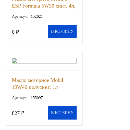
ЕSР Formula 5W30 синт. 4л,
ЯМЗ
шт
Артикул:
152621
Cummmins
0 ₽
В КОРЗИНУ
Автотовары
Автоаксессуары
Автохимия
Масло моторное Mobil
Материалы для ремонта
10W40 полусинт. 1л
(Турция), шт
Артикул:
155097
АКБ
827 ₽
Свечи
В КОРЗИНУ
Лампы