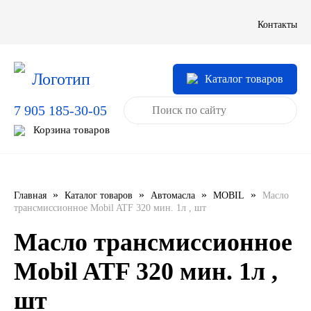
LIQUI MOLY
Контакты
LUXE
Каталог товаров
MANNOL
7 905 185-30-05
MOBIL
Корзина товаров
MOTUL
OIL RIGHT
»
»
»
»
Главная
Каталог товаров
Автомасла
MOBIL
Масло
трансмиссионное Mobil ATF 320 мин. 1л , шт
Petro Canada
Масло трансмиссионное
REPSOL
Mobil ATF 320 мин. 1л ,
шт
SHELL