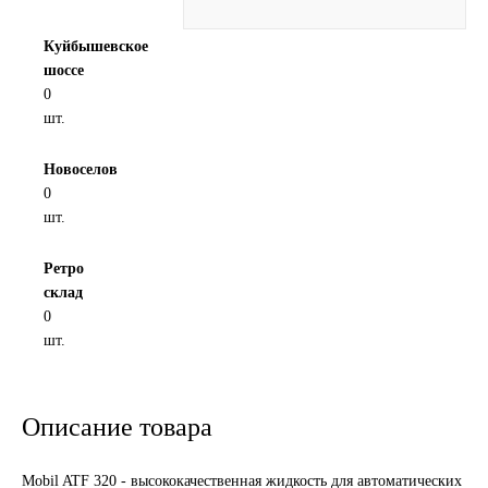
Новоуфимский НПЗ
Куйбышевское
шоссе
Оригинальные масла
0
шт.
РОСНЕФТЬ
Новоселов
0
MOZER
шт.
North Sea Lubricants
Ретро
склад
Подшипники
0
шт.
АПП
ГПЗ
Описание товара
ЕПК
Mobil ATF 320 - высококачественная жидкость для автоматических