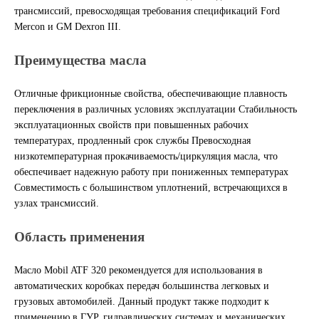
трансмиссий, превосходящая требования спецификаций Ford
Другие бренды подшипников
Mercon и GM Dexron III.
Преимущества масла
Автожидкости
Отличные фрикционные свойства, обеспечивающие плавность
Охлаждающие жидкости
переключения в различных условиях эксплуатации Стабильность
эксплуатационных свойств при повышенных рабочих
Тормозные жидкости
температурах, продленный срок службы Превосходная
низкотемпературная прокачиваемость/циркуляция масла, что
Специальные жидкости
обеспечивает надежную работу при пониженных температурах
Совместимость с большинством уплотнений, встречающихся в
Автосмазки
узлах трансмиссий.
Область применения
CHEVRON
Масло Mobil ATF 320 рекомендуется для использования в
OIL RIGHT
автоматических коробках передач большинства легковых и
грузовых автомобилей. Данный продукт также подходит к
АГРИНОЛ
применению в ГУР, гидравлических системах и механических