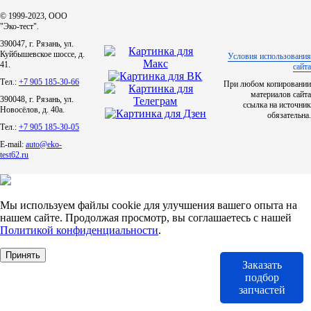
© 1999-2023, ООО
"Эко-тест".
Тара, автотара
390047, г. Рязань, ул.
Куйбышевское шоссе, д.
Условия использования
Тормозные барабаны
41.
сайта
Тел.:
+7 905 185-30-66
При любом копировании
материалов сайта
Прочие товары
390048, г. Рязань, ул.
ссылка на источник
Новосёлов, д. 40а.
обязательна.
Тел.:
+7 905 185-30-05
E-mail:
auto@eko-
test62.ru
Мы используем файлы cookie для улучшения вашего опыта на
нашем сайте. Продолжая просмотр, вы соглашаетесь с нашей
Политикой конфиденциальности
.
Принять
Заказать
подбор
запчастей