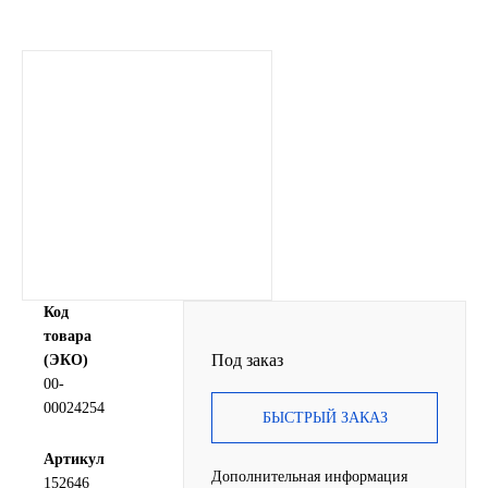
SINTEC
TOTACHI
TOTAL
UNIX
Valvoline
ZIC
Код
товара
BP VISCO
Под заказ
(ЭКО)
00-
00024254
ГАЗПРОМ
БЫСТРЫЙ ЗАКАЗ
Артикул
ЛУКОЙЛ
Дополнительная информация
152646