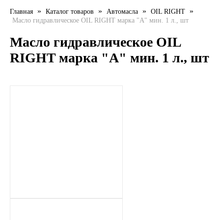
»
»
»
»
Главная
Каталог товаров
Автомасла
OIL RIGHT
LIQUI MOLY
Масло гидравлическое OIL RIGHT марка "А" мин. 1 л., шт
LUXE
Масло гидравлическое OIL
RIGHT марка "А" мин. 1 л., шт
MANNOL
MOBIL
MOTUL
OIL RIGHT
Petro Canada
REPSOL
SHELL