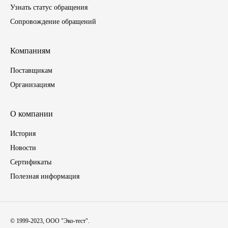
Узнать статус обращения
Инструмент
Сопровождение обращений
Шины
Компаниям
Поставщикам
Хомуты
Организациям
Шланги, рукава
О компании
Книги, бланки
История
Новости
Метизы универсальные
Сертификаты
Фитинги
Полезная информация
Диски
© 1999-2023, ООО "Эко-тест".
Камеры колеса, ободная лента