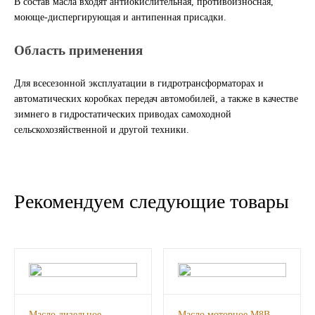
В состав масла входят антиокислительная, противоизносная,
моюще-диспергирующая и антипенная присадки.
ГАЗПРОМ
Область применения
РОСНЕФТЬ
Для всесезонной эксплуатации в гидротрансформаторах и
Автозапчасти
автоматических коробках передач автомобилей, а также в качестве
зимнего в гидростатических приводах самоходной
сельскохозяйственной и другой техники.
ЗИЛ
ВАЗ
Рекомендуем следующие товары
МАЗ
КАМАЗ
ГАЗ
ПАЗ, КАВЗ
Масло дизельное
Масло моторное М8В