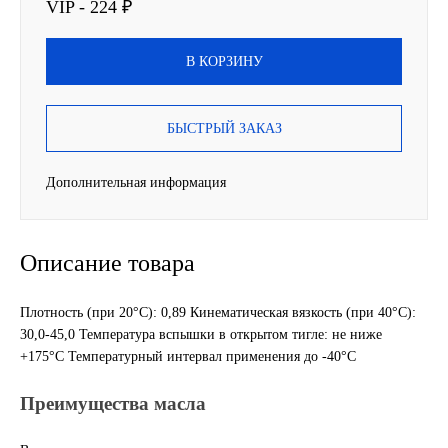
VIP - 224 ₽
Другие бренды подшипников
В КОРЗИНУ
Автожидкости
БЫСТРЫЙ ЗАКАЗ
Охлаждающие жидкости
Тормозные жидкости
Дополнительная информация
Специальные жидкости
Описание товара
Автосмазки
Плотность (при 20°С): 0,89 Кинематическая вязкость (при 40°С):
CHEVRON
30,0-45,0 Температура вспышки в открытом тигле: не ниже
+175°С Температурный интервал применения до -40°С
OIL RIGHT
Преимущества масла
АГРИНОЛ