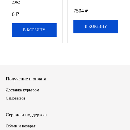
2362
7504 ₽
ЯМЗ
0 ₽
Cummmins
В КОРЗИНУ
В КОРЗИНУ
Автотовары
Автоаксессуары
Автохимия
Получение и оплата
Материалы для ремонта
Доставка курьером
Самовывоз
АКБ
Свечи
Сервис и поддержка
Обмен и возврат
Лампы