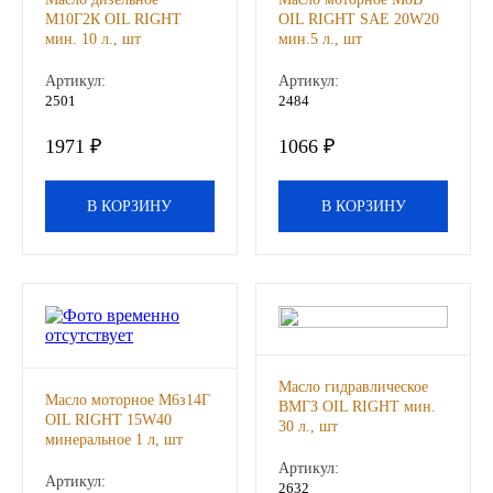
М10Г2К OIL RIGHT
OIL RIGHT SAE 20W20
мин. 10 л., шт
мин.5 л., шт
Иномарки
Артикул:
Артикул:
КРАЗ
2501
2484
1971 ₽
1066 ₽
ММЗ
ЛИАЗ
В КОРЗИНУ
В КОРЗИНУ
МТЗ
Спецтехника
УАЗ
Масло гидравлическое
Масло моторное М6з14Г
ВМГЗ OIL RIGHT мин.
OIL RIGHT 15W40
УРАЛ
30 л., шт
минеральное 1 л, шт
Артикул:
Фильтры
Артикул:
2632