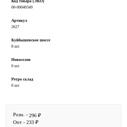
Код товара (ЭКО)
00-00040349
Новоуфимский НПЗ
Артикул
Оригинальные масла
2627
РОСНЕФТЬ
Куйбышевское шоссе
8 шт.
MOZER
Новоселов
North Sea Lubricants
0 шт.
Ретро склад
Подшипники
0 шт.
АПП
ГПЗ
Розн. -
296 ₽
Опт - 233 ₽
ЕПК