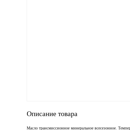
Новоуфимский НПЗ
Оригинальные масла
РОСНЕФТЬ
MOZER
North Sea Lubricants
Подшипники
АПП
ГПЗ
Описание товара
ЕПК
Масло трансмиссионное минеральное всесезонное. Темпе