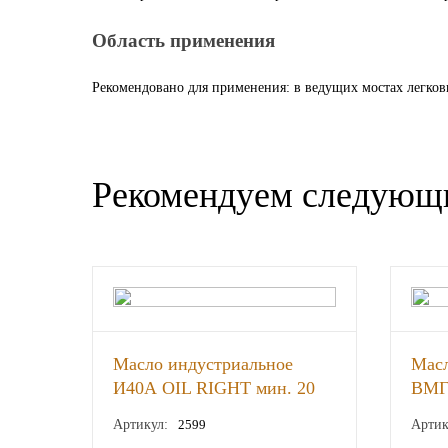
Другие бренды подшипников
Область применения
Автожидкости
Рекомендовано для применения: в ведущих мостах легков
Охлаждающие жидкости
Тормозные жидкости
Рекомендуем следующ
Специальные жидкости
Автосмазки
CHEVRON
Масло индустриальное
Масл
OIL RIGHT
И40А OIL RIGHT мин. 20
ВМГ
л., шт
л., 
Артикул:
2599
Артик
АГРИНОЛ