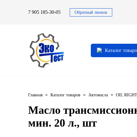
7 905 185-30-05
Обратный звонок
Автомасла
Автоновости
Технические характеристики
выпускаемой продукции
3TON
Автоблог
Применяемость тормозных
Каталог товар
барабанов и ступиц
AGIP
Специальная оценка условий труда
Система контроля качества
CASTROL
Сертификация продукции
ELF
»
»
»
Главная
Каталог товаров
Автомасла
OIL RIGH
ENI
Масло трансмиссион
IDEMITSU
мин. 20 л., шт
KIXX