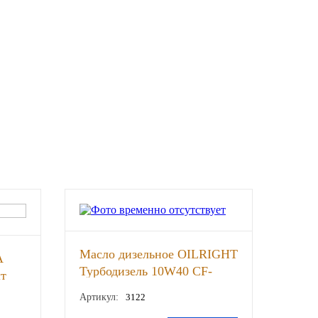
Масло дизельное OILRIGHT
А
Турбодизель 10W40 CF-
шт
4/SG полусинтетическое 20
Артикул:
3122
л., шт