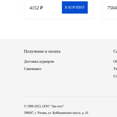
4152 ₽
7504
В КОРЗИНУ
ГАЗПРОМ
РОСНЕФТЬ
Автозапчасти
ЗИЛ
Получение и оплата
С
ВАЗ
Доставка курьером
Об
Самовывоз
Уз
МАЗ
С
КАМАЗ
ГАЗ
© 1999-2023, ООО "Эко-тест".
390047, г. Рязань, ул. Куйбышевское шоссе, д. 41.
ПАЗ, КАВЗ