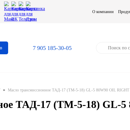
О компании
Проду
7 905 185-30-05
ов
»
T
Масло трансмиссионное ТАД-17 (ТМ-5-18) GL-5 80W90 OIL RIGHT м
ное ТАД-17 (ТМ-5-18) GL-