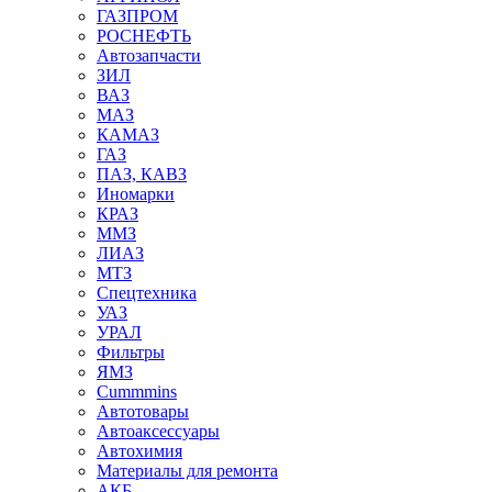
ГАЗПРОМ
РОСНЕФТЬ
Автозапчасти
ЗИЛ
ВАЗ
МАЗ
КАМАЗ
ГАЗ
ПАЗ, КАВЗ
Иномарки
КРАЗ
ММЗ
ЛИАЗ
МТЗ
Спецтехника
УАЗ
УРАЛ
Фильтры
ЯМЗ
Cummmins
Автотовары
Автоаксессуары
Автохимия
Материалы для ремонта
АКБ