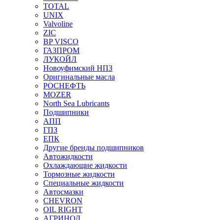
TOTAL
UNIX
Valvoline
ZIC
BP VISCO
ГАЗПРОМ
ЛУКОЙЛ
Новоуфимский НПЗ
Оригинальные масла
РОСНЕФТЬ
MOZER
North Sea Lubricants
Подшипники
АПП
ГПЗ
ЕПК
Другие бренды подшипников
Автожидкости
Охлаждающие жидкости
Тормозные жидкости
Специальные жидкости
Автосмазки
CHEVRON
OIL RIGHT
АГРИНОЛ