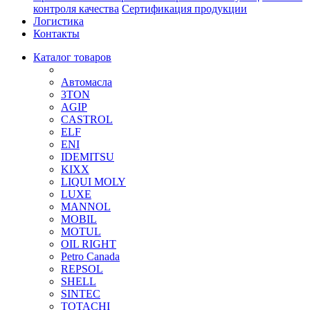
контроля качества
Сертификация продукции
Логистика
Контакты
Каталог товаров
Автомасла
3TON
AGIP
CASTROL
ELF
ENI
IDEMITSU
KIXX
LIQUI MOLY
LUXE
MANNOL
MOBIL
MOTUL
OIL RIGHT
Petro Canada
REPSOL
SHELL
SINTEC
TOTACHI