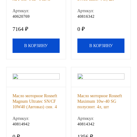
полусинт. 20 л., шт
Артикул:
Артикул:
Иномарки
40620769
40816342
КРАЗ
7164 ₽
0 ₽
ММЗ
В КОРЗИНУ
В КОРЗИНУ
ЛИАЗ
МТЗ
Спецтехника
Масло моторное Rosneft
Масло моторное Rosneft
Magnum Ultratec SN/CF
Maximum 10w-40 SG
УАЗ
10W40 (Автоваз) син. 4
полусинт. 4л, шт
л., шт
УРАЛ
Артикул:
Артикул:
40814942
40814342
Фильтры
0 ₽
1356 ₽