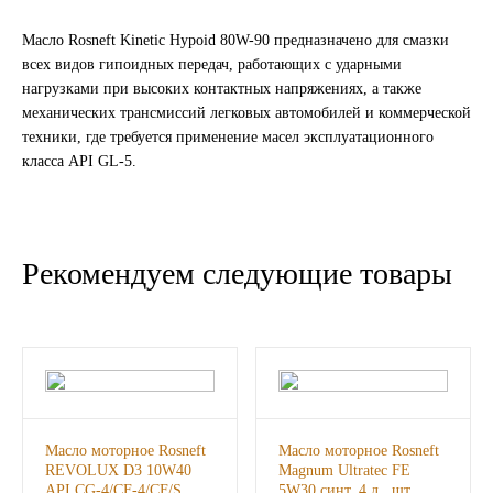
ГАЗПРОМ
Масло Rosneft Kinetic Hypoid 80W-90 предназначено для смазки
всех видов гипоидных передач, работающих с ударными
нагрузками при высоких контактных напряжениях, а также
РОСНЕФТЬ
механических трансмиссий легковых автомобилей и коммерческой
техники, где требуется применение масел эксплуатационного
Автозапчасти
класса API GL-5.
ЗИЛ
ВАЗ
Рекомендуем следующие товары
МАЗ
КАМАЗ
ГАЗ
Масло моторное Rosneft
Масло моторное Rosneft
REVOLUX D3 10W40
Magnum Ultratec FE
ПАЗ, КАВЗ
API CG-4/CF-4/CF/S
5W30 синт. 4 л., шт