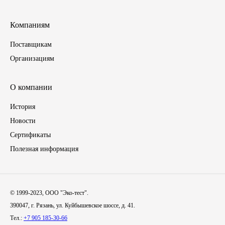
Инструмент
Компаниям
Поставщикам
Шины
Организациям
Хомуты
О компании
Шланги, рукава
История
Новости
Книги, бланки
Сертификаты
Метизы универсальные
Полезная информация
Фитинги
© 1999-2023, ООО "Эко-тест".
Диски
390047, г. Рязань, ул. Куйбышевское шоссе, д. 41.
Тел.:
+7 905 185-30-66
Камеры колеса, ободная лента