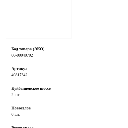
SINTEC
TOTACHI
TOTAL
Код товара (ЭКО)
UNIX
00-00040702
Valvoline
Артикул
40817342
ZIC
Куйбышевское шоссе
BP VISCO
2 шт.
ГАЗПРОМ
Новоселов
0 шт.
ЛУКОЙЛ
Ретро склад