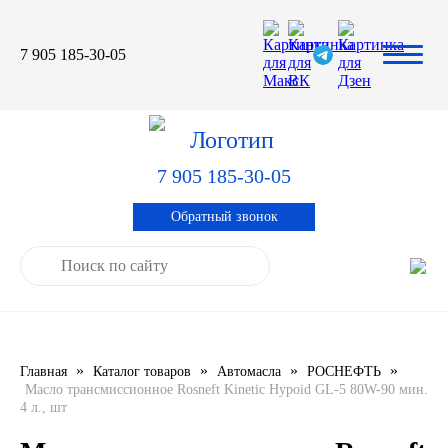
7 905 185-30-05
Автомасла
Автоновости
Технические характеристики
выпускаемой продукции
3TON
Автоблог
Применяемость тормозных
барабанов и ступиц
7 905 185-30-05
AGIP
Специальная оценка условий труда
Система контроля качества
Обратный звонок
CASTROL
Сертификация продукции
ELF
ENI
»
»
»
»
Главная
Каталог товаров
Автомасла
РОСНЕФТЬ
IDEMITSU
Масло трансмиссионное Rosneft Kinetic Hypoid GL-5 80W-90 мин.
4 л., шт
KIXX