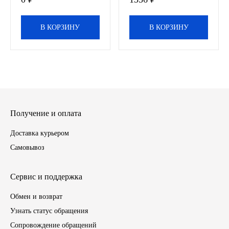
ЯМЗ
В КОРЗИНУ
В КОРЗИНУ
Cummmins
Автотовары
Автоаксессуары
Получение и оплата
Автохимия
Доставка курьером
Самовывоз
Материалы для ремонта
АКБ
Сервис и поддержка
Обмен и возврат
Свечи
Узнать статус обращения
Лампы
Сопровождение обращений