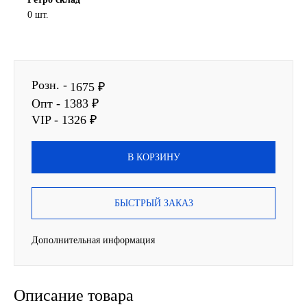
0 шт.
Новоуфимский НПЗ
Оригинальные масла
Розн. -
1675 ₽
РОСНЕФТЬ
Опт - 1383 ₽
VIP - 1326 ₽
MOZER
В КОРЗИНУ
North Sea Lubricants
Подшипники
БЫСТРЫЙ ЗАКАЗ
АПП
Дополнительная информация
ГПЗ
Описание товара
ЕПК