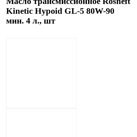
Масло трансмиссионное Rosneft
LIQUI MOLY
Kinetic Hypoid GL-5 80W-90
мин. 4 л., шт
LUXE
MANNOL
MOBIL
MOTUL
OIL RIGHT
Petro Canada
REPSOL
SHELL