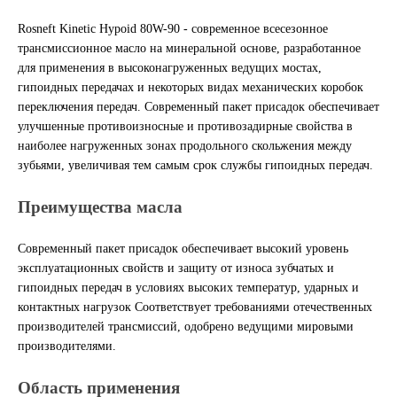
Rosneft Kinetic Hypoid 80W-90 - современное всесезонное
Другие бренды подшипников
трансмиссионное масло на минеральной основе, разработанное
для применения в высоконагруженных ведущих мостах,
Автожидкости
гипоидных передачах и некоторых видах механических коробок
переключения передач. Современный пакет присадок обеспечивает
Охлаждающие жидкости
улучшенные противоизносные и противозадирные свойства в
наиболее нагруженных зонах продольного скольжения между
Тормозные жидкости
зубьями, увеличивая тем самым срок службы гипоидных передач.
Преимущества масла
Специальные жидкости
Современный пакет присадок обеспечивает высокий уровень
Автосмазки
эксплуатационных свойств и защиту от износа зубчатых и
гипоидных передач в условиях высоких температур, ударных и
CHEVRON
контактных нагрузок Соответствует требованиями отечественных
производителей трансмиссий, одобрено ведущими мировыми
OIL RIGHT
производителями.
АГРИНОЛ
Область применения