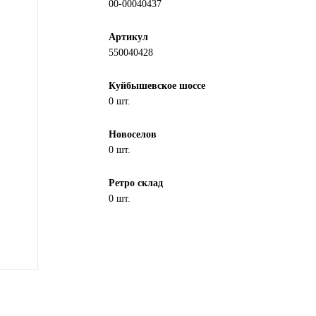
00-00040437
Артикул
550040428
Куйбышевское шоссе
0 шт.
Новоселов
0 шт.
Ретро склад
0 шт.