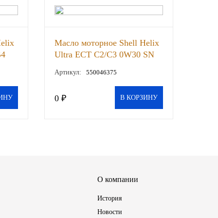
elix
Масло моторное Shell Helix
В4
Ultra ECT С2/C3 0W30 SN
синт. 4л, шт
Артикул:
550046375
0 ₽
ИНУ
В КОРЗИНУ
О компании
История
Новости