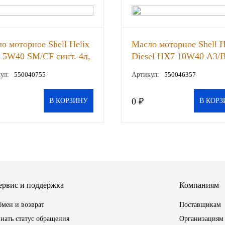
о моторное Shell Helix
Масло моторное Shell H
a 5W40 SМ/CF синт. 4л,
Diesel HX7 10W40 А3/
полусинт. 1л, шт
ул:
550040755
Артикул:
550046357
0 ₽
В КОРЗИНУ
В КОРЗ
ервис и поддержка
Компаниям
мен и возврат
Поставщикам
нать статус обращения
Организациям