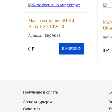
Новоуфимский НПЗ
Масло моторное SHELL
Оригинальные масла
Масл
Helix HX7 10W-40
Ultr
полусинтетическое 4 л
РОСНЕФТЬ
шт
Артикул:
550070333
Артик
EURO, шт
MOZER
0 ₽
В КОРЗИНУ
0 ₽
North Sea Lubricants
Подшипники
АПП
Получение и оплата
С
ГПЗ
Доставка курьером
Об
ЕПК
Самовывоз
Уз