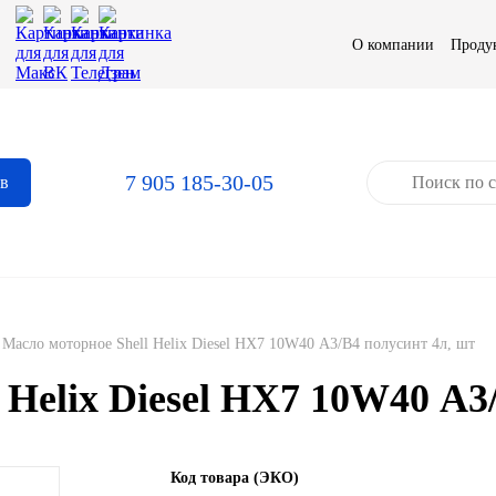
О компании
Проду
7 905 185-30-05
ов
Масло моторное Shell Helix Diesel HX7 10W40 А3/В4 полусинт 4л, шт
 Helix Diesel HX7 10W40 А3
Код товара (ЭКО)