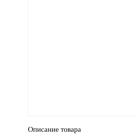
LIQUI MOLY
LUXE
MANNOL
MOBIL
MOTUL
OIL RIGHT
Petro Canada
REPSOL
Описание товара
SHELL