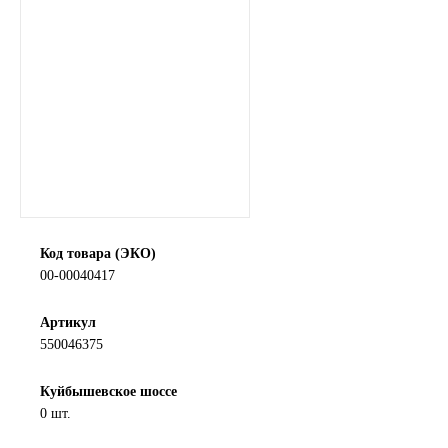
SINTEC
TOTACHI
TOTAL
UNIX
Valvoline
Код товара (ЭКО)
00-00040417
ZIC
Артикул
BP VISCO
550046375
ГАЗПРОМ
Куйбышевское шоссе
0 шт.
ЛУКОЙЛ