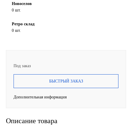
Новоселов
Новоуфимский НПЗ
0 шт.
Оригинальные масла
Ретро склад
0 шт.
РОСНЕФТЬ
MOZER
Под заказ
North Sea Lubricants
БЫСТРЫЙ ЗАКАЗ
Подшипники
Дополнительная информация
АПП
ГПЗ
Описание товара
ЕПК