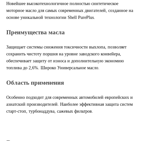
Новейшее высокотехнологичное полностью синтетическое
Другие бренды подшипников
моторное масло для самых современных двигателей, созданное на
основе уникальной технологии Shell PurePlus.
Автожидкости
Преимущества масла
Охлаждающие жидкости
Защищает системы снижения токсичности выхлопа, позволяет
сохранить чистоту поршня на уровне заводского конвейера,
Тормозные жидкости
обеспечивает защиту от износа и дополнительную экономию
топлива до 2,6%. Широко Универсальное масло.
Специальные жидкости
Область применения
Автосмазки
Особенно подходит для современных автомобилей европейских и
азиатский производителей. Наиболее эффективная защита систем
CHEVRON
старт-стоп, турбонаддува, сажевых фильтров.
OIL RIGHT
АГРИНОЛ