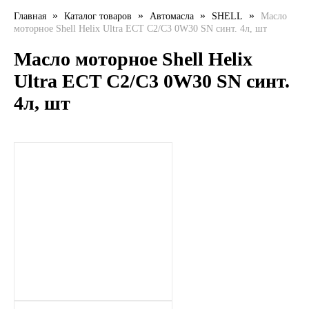
»
»
»
»
Главная
Каталог товаров
Автомасла
SHELL
Масло
LIQUI MOLY
моторное Shell Helix Ultra ECT С2/C3 0W30 SN синт. 4л, шт
LUXE
Масло моторное Shell Helix
Ultra ECT С2/C3 0W30 SN синт.
MANNOL
4л, шт
MOBIL
MOTUL
OIL RIGHT
Petro Canada
REPSOL
SHELL