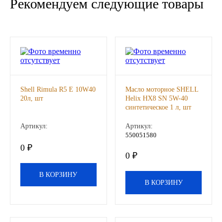
Рекомендуем следующие товары
ГАЗПРОМ
РОСНЕФТЬ
Автозапчасти
Shell Rimula R5 E 10W40
Масло моторное SHELL
ЗИЛ
20л, шт
Helix HX8 SN 5W-40
синтетическое 1 л, шт
ВАЗ
Артикул:
Артикул:
550051580
МАЗ
0 ₽
0 ₽
КАМАЗ
В КОРЗИНУ
В КОРЗИНУ
ГАЗ
ПАЗ, КАВЗ