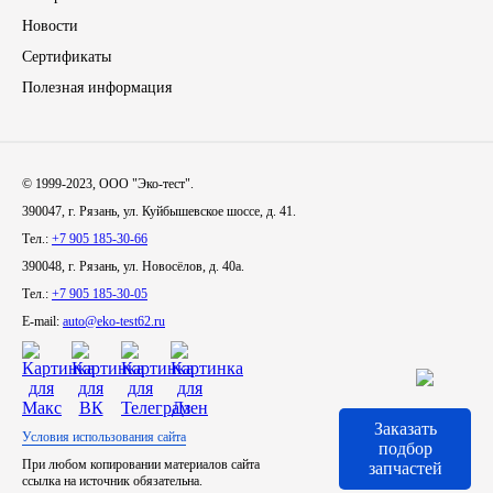
Новости
Инструмент
Сертификаты
Полезная информация
Шины
Хомуты
© 1999-2023, ООО "Эко-тест".
Шланги, рукава
390047, г. Рязань, ул. Куйбышевское шоссе, д. 41.
Тел.:
+7 905 185-30-66
Книги, бланки
390048, г. Рязань, ул. Новосёлов, д. 40а.
Тел.:
+7 905 185-30-05
Метизы универсальные
E-mail:
auto@eko-test62.ru
Фитинги
Заказать
Диски
Условия использования сайта
подбор
При любом копировании материалов сайта
запчастей
ссылка на источник обязательна.
Камеры колеса, ободная лента