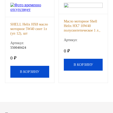
Иномарки
Масло моторное Shell
КРАЗ
SHELL Helix HX8 масло
Helix НХ7 10W40
моторное 5W40 синт 1л
полусинтетическое 1 л.,
(уп 12), шт
ММЗ
шт
Артикул:
Артикул:
ЛИАЗ
550040424
0 ₽
0 ₽
МТЗ
В КОРЗИНУ
В КОРЗИНУ
Спецтехника
УАЗ
УРАЛ
Фильтры