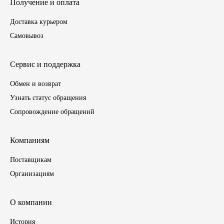
Получение и оплата
ЯМЗ
Доставка курьером
Самовывоз
Cummmins
Сервис и поддержка
Автотовары
Обмен и возврат
Автоаксессуары
Узнать статус обращения
Сопровождение обращений
Автохимия
Компаниям
Материалы для ремонта
Поставщикам
АКБ
Организациям
Свечи
О компании
Лампы
История