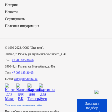
История
Тара, автотара
Новости
Сертификаты
Тормозные барабаны
Полезная информация
Прочие товары
© 1999-2023, ООО "Эко-тест".
390047, г. Рязань, ул. Куйбышевское шоссе, д. 41.
Тел.:
+7 905 185-30-66
390048, г. Рязань, ул. Новосёлов, д. 40а.
Тел.:
+7 905 185-30-05
E-mail:
auto@eko-test62.ru
Заказать
Условия использования сайта
подбор
При любом копировании материалов сайта