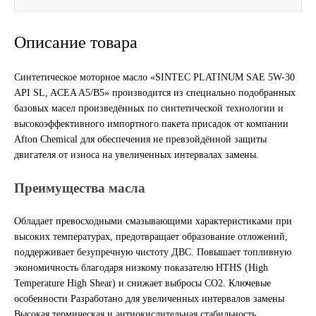
Другие бренды подшипников
Описание товара
Автожидкости
Синтетическое моторное масло «SINTEC PLATINUM SAE 5W-30
API SL, ACEA A5/B5» производится из специально подобранных
Охлаждающие жидкости
базовых масел произведённых по синтетической технологии и
высокоэффективного импортного пакета присадок от компании
Тормозные жидкости
Afton Chemical для обеспечения не превзойдённой защиты
двигателя от износа на увеличенных интервалах замены.
Специальные жидкости
Преимущества масла
Автосмазки
Обладает превосходными смазывающими характеристиками при
CHEVRON
высоких температурах, предотвращает образование отложений,
поддерживает безупречную чистоту ДВС. Повышает топливную
экономичность благодаря низкому показателю HTHS (High
OIL RIGHT
Temperature High Shear) и снижает выбросы CO2. Ключевые
особенности Разработано для увеличенных интервалов замены
АГРИНОЛ
Высокая термическая и антиокислительная стабильность