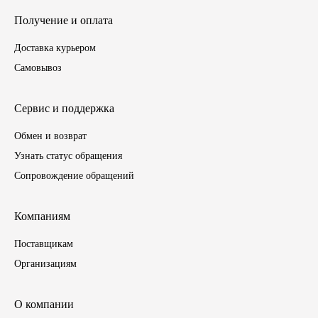
Получение и оплата
Инструмент
Доставка курьером
Шины
Самовывоз
Хомуты
Сервис и поддержка
Шланги, рукава
Обмен и возврат
Узнать статус обращения
Книги, бланки
Сопровождение обращений
Метизы универсальные
Компаниям
Фитинги
Поставщикам
Организациям
Диски
О компании
Камеры колеса, ободная лента