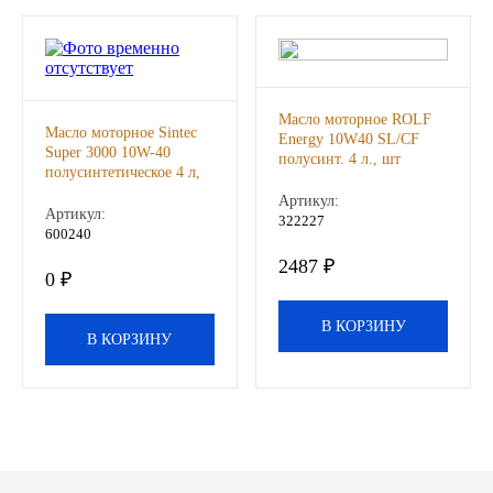
ЯМЗ
Cummmins
Масло моторное ROLF
Масло моторное Sintec
Energy 10W40 SL/CF
Автотовары
Super 3000 10W-40
полусинт. 4 л., шт
полусинтетическое 4 л,
шт
Артикул:
Автоаксессуары
Артикул:
322227
600240
Автохимия
2487 ₽
0 ₽
Материалы для ремонта
В КОРЗИНУ
В КОРЗИНУ
АКБ
Свечи
Лампы