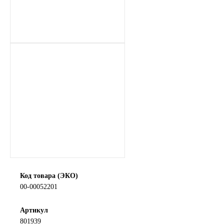
SINTEC
TOTACHI
TOTAL
UNIX
Valvoline
ZIC
BP VISCO
Код товара (ЭКО)
00-00052201
ГАЗПРОМ
Артикул
ЛУКОЙЛ
801939