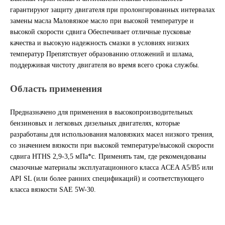
гарантируют защиту двигателя при пролонгированных интервалах
ГАЗПРОМ
замены масла Маловязкое масло при высокой температуре и
высокой скорости сдвига Обеспечивает отличные пусковые
РОСНЕФТЬ
качества и высокую надежность смазки в условиях низких
температур Препятствует образованию отложений и шлама,
поддерживая чистоту двигателя во время всего срока службы.
Автозапчасти
Область применения
ЗИЛ
Предназначено для применения в высокопроизводительных
ВАЗ
бензиновых и легковых дизельных двигателях, которые
разработаны для использования маловязких масел низкого трения,
МАЗ
со значением вязкости при высокой температуре/высокой скорости
сдвига HTHS 2,9-3,5 мПа*с. Применять там, где рекомендованы
смазочные материалы эксплуатационного класса ACEA А5/B5 или
КАМАЗ
API SL (или более ранних спецификаций) и соответствующего
класса вязкости SAE 5W-30.
ГАЗ
ПАЗ, КАВЗ