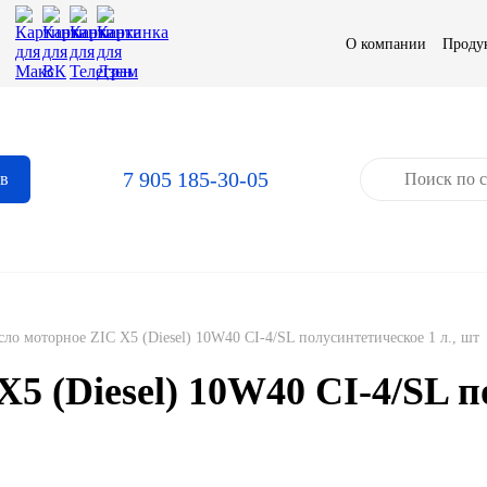
О компании
Проду
7 905 185-30-05
ов
ло моторное ZIC X5 (Diesel) 10W40 CI-4/SL полусинтетическое 1 л., шт
5 (Diesel) 10W40 CI-4/SL п