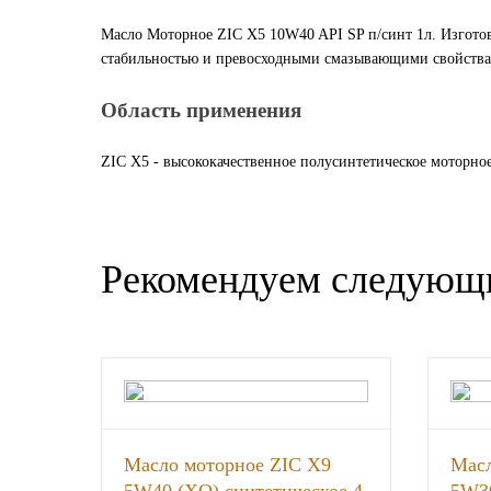
Новоуфимский НПЗ
Масло Моторное ZIC X5 10W40 API SP п/синт 1л. Изгото
стабильностью и превосходными смазывающими свойствам
Оригинальные масла
Область применения
РОСНЕФТЬ
ZIC X5 - высококачественное полусинтетическое моторное
MOZER
North Sea Lubricants
Рекомендуем следующ
Подшипники
АПП
ГПЗ
Масло моторное ZIC X9
Масл
ЕПК