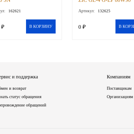
0 SN
ZIC GL-4 G-EP 80W90
синтетическое 4 л., шт
полусинт. 1 л., шт
ул:
162621
Артикул:
132625
 ₽
0 ₽
В КОРЗИНУ
В КОРЗ
ервис и поддержка
Компаниям
мен и возврат
Поставщикам
нать статус обращения
Организациям
опровождение обращений