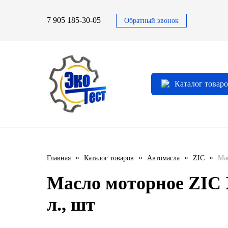
7 905 185-30-05
Обратный звонок
Автомасла
Автоновости
Технические характеристики
выпускаемой продукции
3TON
Автоблог
Применяемость тормозных
Каталог товар
барабанов и ступиц
AGIP
Специальная оценка условий труда
Система контроля качества
CASTROL
Сертификация продукции
ELF
»
»
»
»
Главная
Каталог товаров
Автомасла
ZIC
Мас
ENI
Масло моторное ZIC X
IDEMITSU
л., шт
KIXX