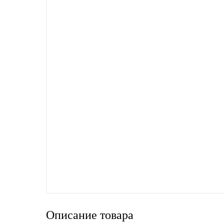
SINTEC
TOTACHI
TOTAL
UNIX
Valvoline
ZIC
BP VISCO
ГАЗПРОМ
Описание товара
ЛУКОЙЛ