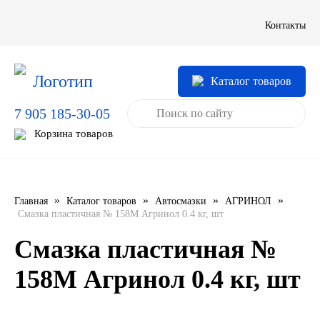
LIQUI MOLY
Контакты
LUXE
Каталог товаров
MANNOL
7 905 185-30-05
MOBIL
Корзина товаров
MOTUL
OIL RIGHT
»
»
»
»
Главная
Каталог товаров
Автосмазки
АГРИНОЛ
Смазка пластичная № 158М Агринол 0.4 кг, шт
Petro Canada
Смазка пластичная №
REPSOL
158М Агринол 0.4 кг, шт
SHELL