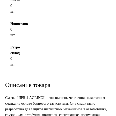
шоссе
0
Новоуфимский НПЗ
шт.
Оригинальные масла
Новоселов
0
РОСНЕФТЬ
шт.
MOZER
Ретро
склад
0
North Sea Lubricants
шт.
Подшипники
Описание товара
АПП
Смазка ШРБ-4 AGRINOL – это высококачественная пластичная
ГПЗ
смазка на основе бариевого загустителя. Она специально
разработана для защиты шарнирных механизмов в автомобилях,
ЕПК
грузовиках, автобусах, прицепах, спецтехнике, погрузчиках,