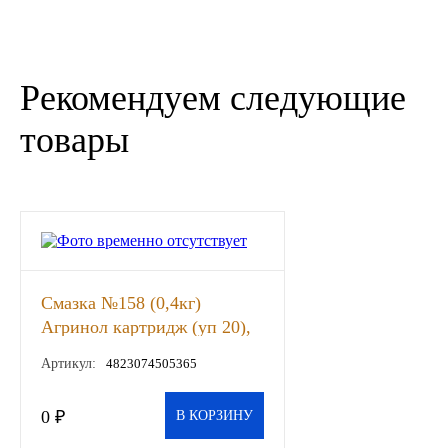
Иномарки
Рекомендуем следующие
КРАЗ
товары
ММЗ
ЛИАЗ
МТЗ
Спецтехника
Смазка №158 (0,4кг)
Агринол картридж (уп 20),
УАЗ
шт
Артикул:
4823074505365
УРАЛ
0 ₽
В КОРЗИНУ
Фильтры