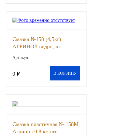
ЯМЗ
Cummmins
Смазка №158 (4,5кг)
Автотовары
АГРИНОЛ ведро, шт
Автоаксессуары
Артикул:
Автохимия
0 ₽
В КОРЗИНУ
Материалы для ремонта
АКБ
Свечи
Смазка пластичная № 158М
Агринол 0.8 кг, шт
Лампы