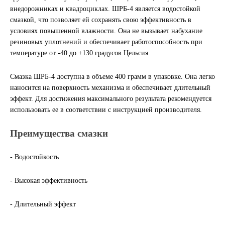
внедорожниках и квадроциклах. ШРБ-4 является водостойкой
Другие бренды подшипников
смазкой, что позволяет ей сохранять свою эффективность в
условиях повышенной влажности. Она не вызывает набухание
Автожидкости
резиновых уплотнений и обеспечивает работоспособность при
температуре от -40 до +130 градусов Цельсия.
Охлаждающие жидкости
Смазка ШРБ-4 доступна в объеме 400 грамм в упаковке. Она легко
наносится на поверхность механизма и обеспечивает длительный
Тормозные жидкости
эффект. Для достижения максимального результата рекомендуется
использовать ее в соответствии с инструкцией производителя.
Специальные жидкости
Преимущества смазки
Автосмазки
- Водостойкость
CHEVRON
- Высокая эффективность
OIL RIGHT
- Длительный эффект
АГРИНОЛ