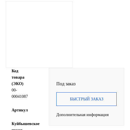
SINTEC
TOTACHI
TOTAL
UNIX
Valvoline
Код
товара
ZIC
Под заказ
(ЭКО)
00-
BP VISCO
00041087
БЫСТРЫЙ ЗАКАЗ
ГАЗПРОМ
Артикул
Дополнительная информация
Куйбышевское
ЛУКОЙЛ