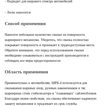
- Подходит для широкого спектра автомобилей
ГАЗПРОМ
- Легко наносится
РОСНЕФТЬ
Способ применения
Автозапчасти
Нанесите небольшое количество смазки на поверхность
шарнирного механизма. Убедитесь, что смазка полностью
ЗИЛ
покрывает поверхность и проникает в труднодоступные места.
Обратите внимание, что перед использованием смазки
необходимо ознакомиться с инструкцией производителя и
ВАЗ
соблюдать все меры предосторожности.
МАЗ
Область применения
КАМАЗ
Применительно к автомобилям, ШРБ-4 используется для
смазывания шаровых опор, рулевых наконечников и тяг,
ГАЗ
шарнирных стоек стабилизатора и "плавающих" сайлентблоков.
Благодаря своим свойствам, эта смазка обеспечивает надежную
ПАЗ, КАВЗ
защиту механизмов и продлевает их срок службы.