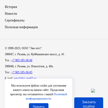
История
Иномарки
Новости
Сертификаты
КРАЗ
Полезная информация
ММЗ
ЛИАЗ
© 1999-2023, ООО "Эко-тест".
390047, г. Рязань, ул. Куйбышевское шоссе, д. 41.
МТЗ
Тел.:
+7 905 185-30-66
390048, г. Рязань, ул. Новосёлов, д. 40а.
Спецтехника
Тел.:
+7 905 185-30-05
E-mail:
auto@eko-test62.ru
УАЗ
Мы используем файлы cookie для улучшения
вашего опыта на нашем сайте. Продолжая
УРАЛ
просмотр, вы соглашаетесь с нашей
Политикой
конфиденциальности
.
Заказать
Условия использования сайта
Фильтры
подбор
Принять