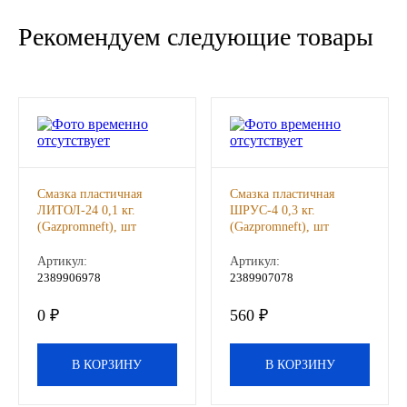
Новоуфимский НПЗ
Рекомендуем следующие товары
Оригинальные масла
РОСНЕФТЬ
MOZER
Смазка пластичная
Смазка пластичная
North Sea Lubricants
ЛИТОЛ-24 0,1 кг.
ШРУС-4 0,3 кг.
(Gazpromneft), шт
(Gazpromneft), шт
Подшипники
Артикул:
Артикул:
2389906978
2389907078
АПП
0 ₽
560 ₽
ГПЗ
В КОРЗИНУ
В КОРЗИНУ
ЕПК