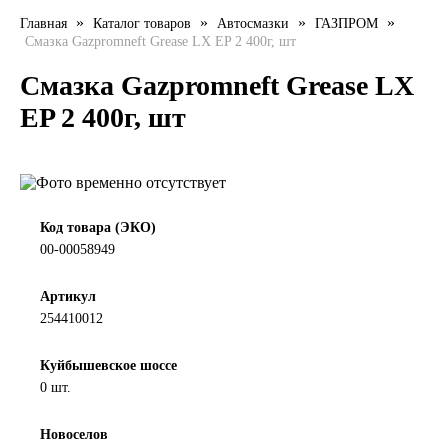
»
»
»
»
Главная
Каталог товаров
Автосмазки
ГАЗПРОМ
LIQUI MOLY
Смазка Gazpromneft Grease LX EP 2 400г, шт
LUXE
Смазка Gazpromneft Grease LX
EP 2 400г, шт
MANNOL
MOBIL
MOTUL
Код товара (ЭКО)
00-00058949
OIL RIGHT
Артикул
254410012
Petro Canada
Куйбышевское шоссе
REPSOL
0 шт.
SHELL
Новоселов