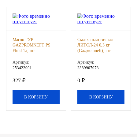
Другие бренды подшипников
Автожидкости
Масло ГУР
Смазка пластичная
Охлаждающие жидкости
GAZPROMNEFT PS
ЛИТОЛ-24 0,3 кг
Fluid 1л, шт
(Gazpromneft), шт
Тормозные жидкости
Артикул:
Артикул:
253422001
2389907073
Специальные жидкости
327 ₽
0 ₽
Автосмазки
В КОРЗИНУ
В КОРЗИНУ
CHEVRON
OIL RIGHT
АГРИНОЛ