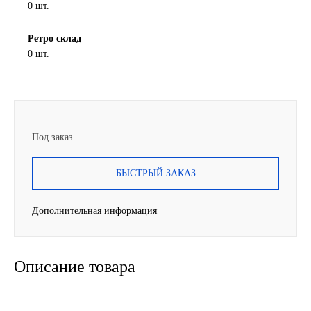
0 шт.
SINTEC
Ретро склад
0 шт.
TOTACHI
TOTAL
UNIX
Под заказ
Valvoline
БЫСТРЫЙ ЗАКАЗ
ZIC
Дополнительная информация
BP VISCO
Описание товара
ГАЗПРОМ
ЛУКОЙЛ