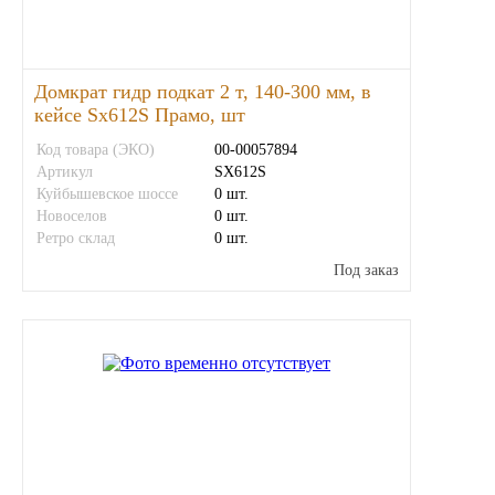
ГАЗПРОМ
Домкрат гидр подкат 2 т, 140-300 мм, в
РОСНЕФТЬ
кейсе Sx612S Прамо, шт
Автозапчасти
Код товара (ЭКО)
00-00057894
Артикул
SX612S
Куйбышевское шоссе
0 шт.
ЗИЛ
Новоселов
0 шт.
Ретро склад
0 шт.
ВАЗ
Под заказ
МАЗ
КАМАЗ
ГАЗ
ПАЗ, КАВЗ