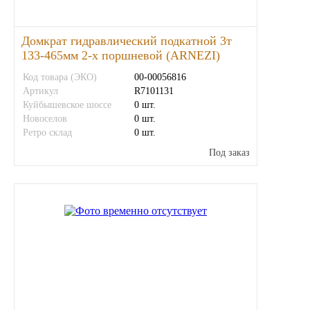
Тара, автотара
Домкрат гидравлический подкатной 3т
133-465мм 2-х поршневой (ARNEZI)
Тормозные барабаны
Код товара (ЭКО)
00-00056816
Артикул
R7101131
Прочие товары
Куйбышевское шоссе
0 шт.
Новоселов
0 шт.
Ретро склад
0 шт.
Под заказ