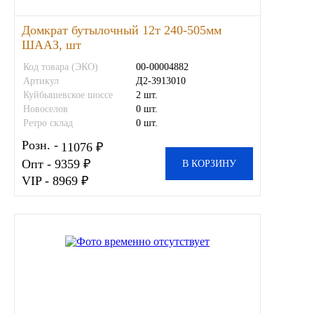
ЯМЗ
Домкрат бутылочный 12т 240-505мм
ШААЗ, шт
Cummmins
Код товара (ЭКО)
00-00004882
Артикул
Д2-3913010
Куйбышевское шоссе
2 шт.
Автотовары
Новоселов
0 шт.
Ретро склад
0 шт.
Автоаксессуары
Розн. -
11076 ₽
Опт - 9359 ₽
В КОРЗИНУ
Автохимия
VIP - 8969 ₽
Материалы для ремонта
АКБ
Свечи
Лампы