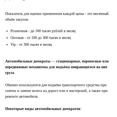
LIQUI MOLY
Показатель для оценки применения каждой цены - это месячный
объём закупок.
LUXE
Розничная - до 100 тысяч рублей в месяц
MANNOL
Оптовая - от 100 до 300 тысяч в месяц
Vip - от 300 тысяч в месяц
MOBIL
MOTUL
Автомобильные домкраты
—
стационарные, переносные или
передвижные механизмы для подъёма опирающегося на них
OIL RIGHT
груза
.
Обычно используются для подъёма транспортного средства при
Petro Canada
снятии и замене колеса на дороге или в мастерской, а также при
ремонте автомобиля.
REPSOL
Некоторые виды автомобильных домкратов
:
SHELL