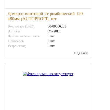
Домкрат винтовой 2т ромбический 120-
480мм (AUTOPROFI), шт
Код товара (ЭКО)
00-00056261
Артикул
DV-20HI
Куйбышевское шоссе
0 шт.
Новоселов
0 шт.
Ретро склад
0 шт.
Под заказ