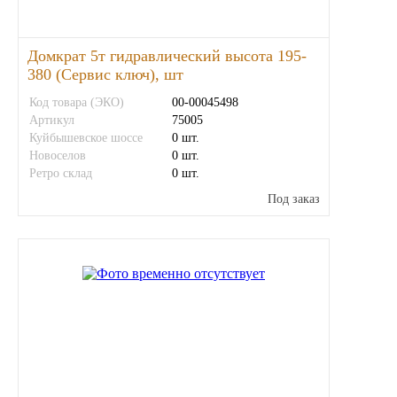
Иномарки
Домкрат 5т гидравлический высота 195-
380 (Сервис ключ), шт
КРАЗ
Код товара (ЭКО)
00-00045498
Артикул
75005
ММЗ
Куйбышевское шоссе
0 шт.
Новоселов
0 шт.
ЛИАЗ
Ретро склад
0 шт.
Под заказ
МТЗ
Спецтехника
УАЗ
УРАЛ
Фильтры