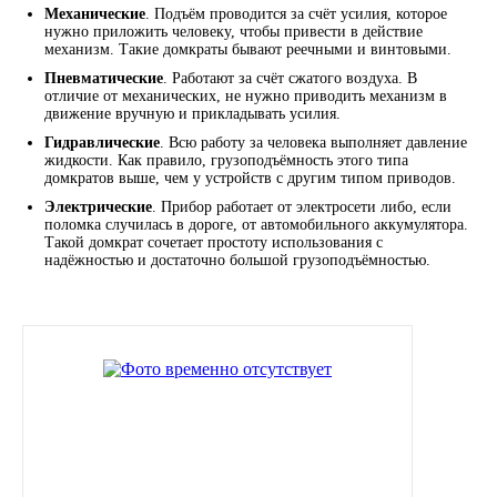
Механические
. Подъём проводится за счёт усилия, которое
SINTEC
нужно приложить человеку, чтобы привести в действие
механизм. Такие домкраты бывают реечными и винтовыми.
Пневматические
. Работают за счёт сжатого воздуха. В
TOTACHI
отличие от механических, не нужно приводить механизм в
движение вручную и прикладывать усилия.
TOTAL
Гидравлические
. Всю работу за человека выполняет давление
жидкости. Как правило, грузоподъёмность этого типа
домкратов выше, чем у устройств с другим типом приводов.
UNIX
Электрические
. Прибор работает от электросети либо, если
поломка случилась в дороге, от автомобильного аккумулятора.
Такой домкрат сочетает простоту использования с
Valvoline
надёжностью и достаточно большой грузоподъёмностью.
ZIC
BP VISCO
ГАЗПРОМ
ЛУКОЙЛ