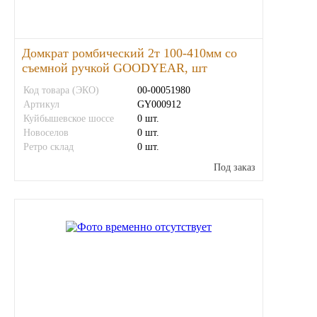
Домкрат ромбический 2т 100-410мм со
съемной ручкой GOODYEAR, шт
Код товара (ЭКО)
00-00051980
Артикул
GY000912
Куйбышевское шоссе
0 шт.
Новоселов
0 шт.
Ретро склад
0 шт.
Под заказ