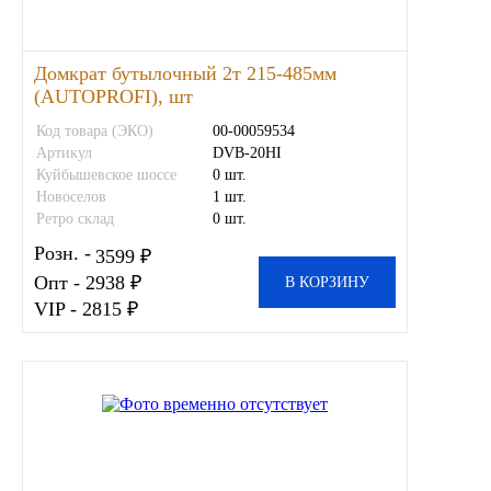
Новоуфимский НПЗ
Домкрат бутылочный 2т 215-485мм
Оригинальные масла
(AUTOPROFI), шт
Код товара (ЭКО)
00-00059534
РОСНЕФТЬ
Артикул
DVB-20HI
Куйбышевское шоссе
0 шт.
Новоселов
1 шт.
MOZER
Ретро склад
0 шт.
Розн. -
North Sea Lubricants
3599 ₽
Опт - 2938 ₽
В КОРЗИНУ
VIP - 2815 ₽
Подшипники
АПП
ГПЗ
ЕПК