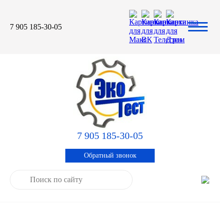
7 905 185-30-05
Автомасла
Автоновости
Технические характеристики
выпускаемой продукции
3TON
Автоблог
Применяемость тормозных
барабанов и ступиц
AGIP
Специальная оценка условий труда
Система контроля качества
CASTROL
Сертификация продукции
7 905 185-30-05
ELF
Обратный звонок
ENI
IDEMITSU
KIXX