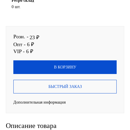
Ретро склад
0 шт.
SINTEC
TOTACHI
Розн. -
23 ₽
TOTAL
Опт - 6 ₽
VIP - 6 ₽
UNIX
Valvoline
В КОРЗИНУ
ZIC
БЫСТРЫЙ ЗАКАЗ
BP VISCO
Дополнительная информация
ГАЗПРОМ
Описание товара
ЛУКОЙЛ