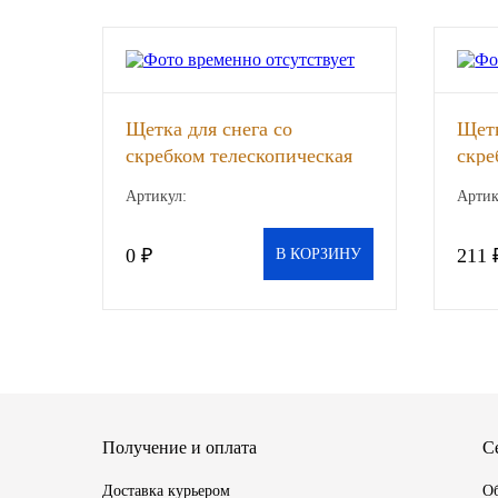
SINTEC
TOTACHI
Щетка для снега со
Щетк
TOTAL
скребком телескопическая
скре
поворотная (FELIX), шт
Артикул:
Артик
UNIX
0 ₽
211 
Valvoline
В КОРЗИНУ
ZIC
BP VISCO
ГАЗПРОМ
Получение и оплата
С
ЛУКОЙЛ
Доставка курьером
Об