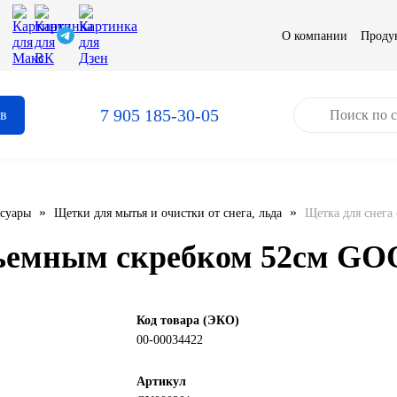
О компании
Проду
7 905 185-30-05
ов
»
»
ссуары
Щетки для мытья и очистки от снега, льда
Щетка для снег
 съемным скребком 52см G
Код товара (ЭКО)
00-00034422
Артикул