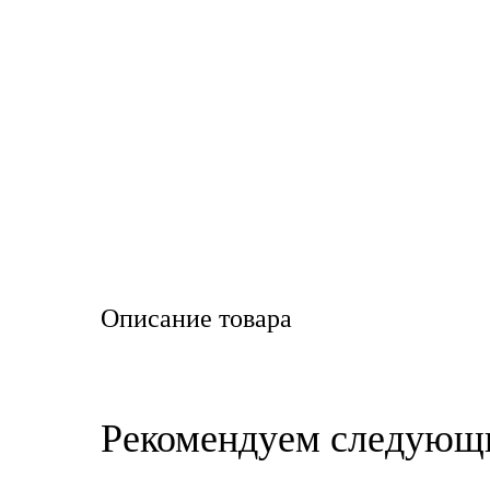
LIQUI MOLY
LUXE
MANNOL
MOBIL
MOTUL
OIL RIGHT
Описание товара
Petro Canada
REPSOL
Рекомендуем следующ
SHELL