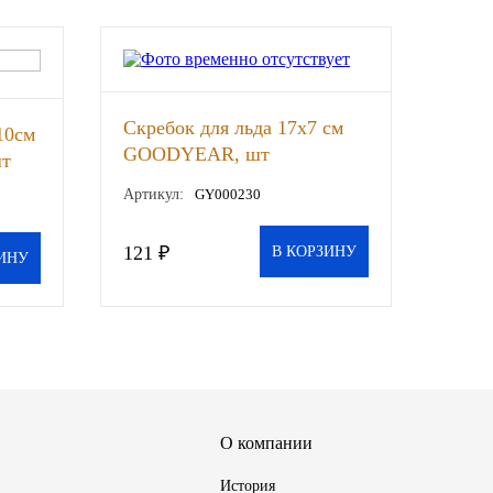
Скребок для льда 17х7 см
10см
GOODYEAR, шт
шт
Артикул:
GY000230
121 ₽
В КОРЗИНУ
ИНУ
О компании
История