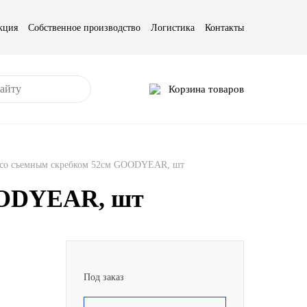
кция
Собственное производство
Логистика
Контакты
Корзина товаров
а со съемным скребком 52см GOODYEAR, шт
OODYEAR, шт
Под заказ