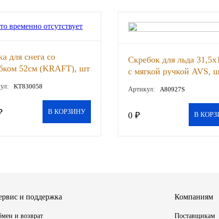
а для снега со
Скребок для льда 31,5х
бком 52см (KRAFT), шт
с мягкой ручкой AVS, 
ул:
KT830058
Артикул:
A80927S
₽
В КОРЗИНУ
0 ₽
В КОРЗ
ервис и поддержка
Компаниям
мен и возврат
Поставщикам