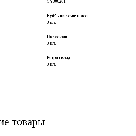
GY000201
Куйбышевское шоссе
0 шт.
Новоселов
0 шт.
Ретро склад
0 шт.
ие товары