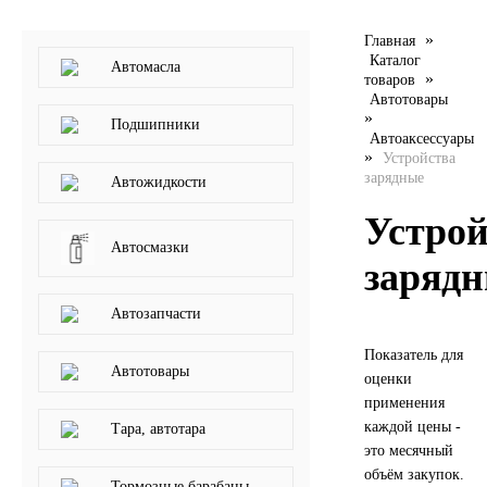
LIQUI MOLY
»
Главная
Каталог
Автомасла
»
товаров
LUXE
Автотовары
»
Подшипники
MANNOL
Автоаксессуары
»
Устройства
зарядные
Автожидкости
MOBIL
Устрой
MOTUL
Автосмазки
заряд
OIL RIGHT
Автозапчасти
Petro Canada
Показатель для
Автотовары
оценки
применения
REPSOL
каждой цены -
Тара, автотара
это месячный
SHELL
объём закупок.
Тормозные барабаны