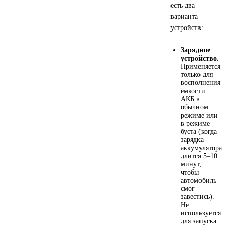
есть два
варианта
ГАЗПРОМ
устройств:
РОСНЕФТЬ
Зарядное
устройство.
Применяется
Автозапчасти
только для
восполнения
ёмкости
ЗИЛ
АКБ в
обычном
режиме или
ВАЗ
в режиме
буста (когда
зарядка
МАЗ
аккумулятора
длится 5–10
минут,
КАМАЗ
чтобы
автомобиль
смог
ГАЗ
завестись).
Не
используется
ПАЗ, КАВЗ
для запуска