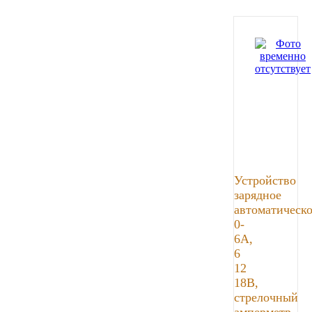
ЯМЗ
Cummmins
Автотовары
Автоаксессуары
Автохимия
Устройство
зарядное
Материалы для ремонта
автоматическо
0-
АКБ
6А,
6
12
Свечи
18В,
стрелочный
Лампы