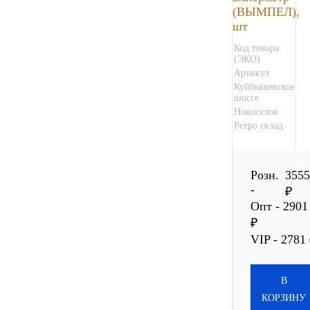
(ВЫМПЕЛ),
шт
Код товара
(ЭКО)
Артикул
Куйбышевское
шоссе
Новоселов
Ретро склад
Розн.
355
-
₽
Опт - 2901
₽
VIP - 2781
В
КОРЗИНУ