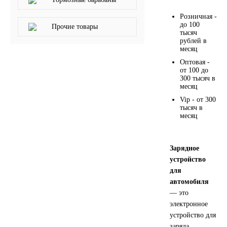
SINTEC
Розничная -
до 100
Прочие товары
тысяч
TOTACHI
рублей в
месяц
Оптовая -
TOTAL
от 100 до
300 тысяч в
месяц
UNIX
Vip - от 300
тысяч в
Valvoline
месяц
ZIC
Зарядное
устройство
BP VISCO
для
автомобиля
ГАЗПРОМ
— это
электронное
устройство для
ЛУКОЙЛ
заряда