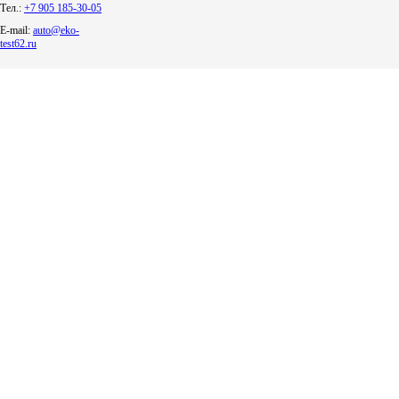
Тел.:
+7 905 185-30-05
E-mail:
auto@eko-
test62.ru