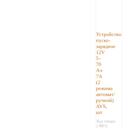
Устройство
пуско-
зарядное
12V
5–
70
Ач
7А
(2
режима
автомат/
ручной)
AVS,
шт
Код товара
(ЭКО)