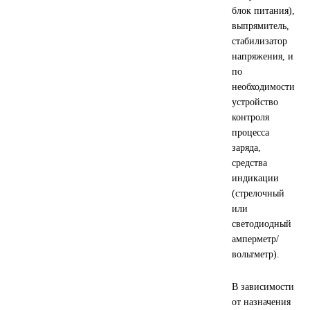
блок питания),
Другие бренды подшипников
выпрямитель,
стабилизатор
напряжения, и
Автожидкости
по
необходимости
Охлаждающие жидкости
устройство
контроля
Тормозные жидкости
процесса
заряда,
Специальные жидкости
средства
индикации
(стрелочный
Автосмазки
или
светодиодный
CHEVRON
амперметр/
вольтметр).
OIL RIGHT
В зависимости
АГРИНОЛ
от назначения