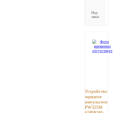
Под
заказ
Устройство
зарядное
импульсное
PW325M
(ОРИОН),