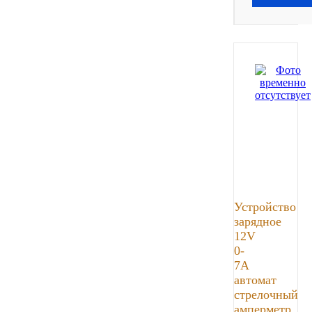
Тара, автотара
Тормозные барабаны
Прочие товары
Устройство
зарядное
12V
0-
7А
автомат
стрелочный
амперметр