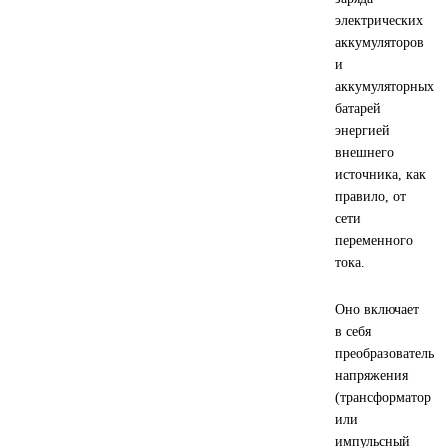
электрических
Новоуфимский НПЗ
аккумуляторов
и
Оригинальные масла
аккумуляторных
батарей
РОСНЕФТЬ
энергией
внешнего
источника, как
MOZER
правило, от
сети
North Sea Lubricants
переменного
тока.
Подшипники
Оно включает
АПП
в себя
преобразователь
напряжения
ГПЗ
(трансформатор
или
ЕПК
импульсный