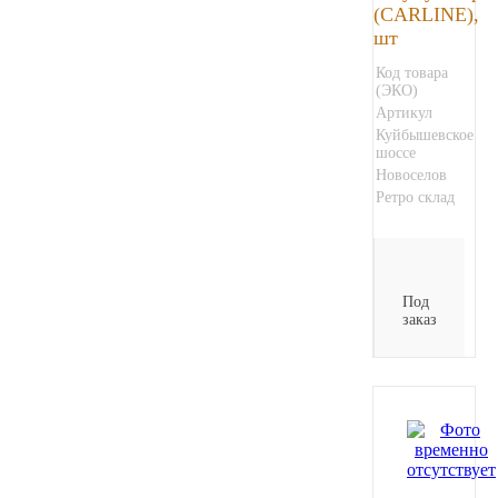
(CARLINE),
шт
Код товара
(ЭКО)
Артикул
Куйбышевское
шоссе
Новоселов
Ретро склад
Под
заказ