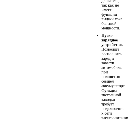
двигателя,
так как не
имеет
Иномарки
функции
выдачи тока
большой
КРАЗ
мощности.
Пуско-
ММЗ
зарядное
устройство.
Позволяет
ЛИАЗ
восполнить
заряд и
завести
МТЗ
автомобиль
при
полностью
севшем
Спецтехника
аккумуляторе.
Функция
экстренной
УАЗ
заводки
требует
подключения
УРАЛ
к сети
электропитани
Фильтры