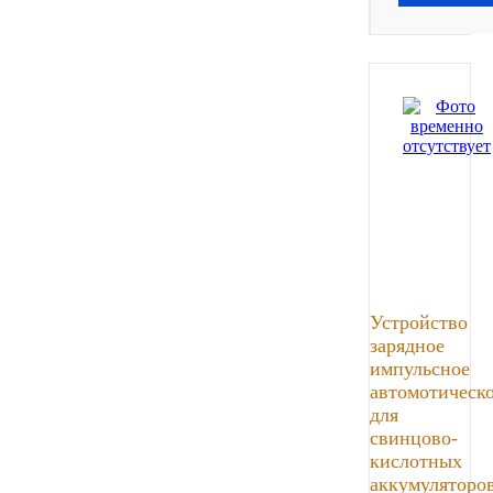
Устройство
зарядное
импульсное
автомотическ
для
свинцово-
кислотных
аккумуляторо