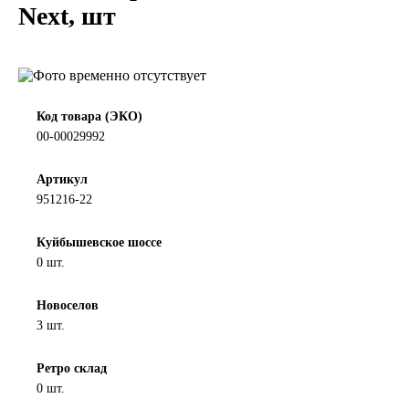
Next, шт
LIQUI MOLY
LUXE
MANNOL
Код товара (ЭКО)
00-00029992
MOBIL
Артикул
951216-22
MOTUL
Куйбышевское шоссе
OIL RIGHT
0 шт.
Petro Canada
Новоселов
3 шт.
REPSOL
Ретро склад
0 шт.
SHELL