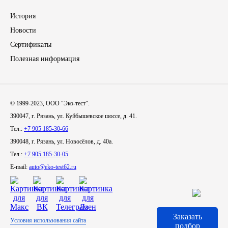
История
Иномарки
Новости
КРАЗ
Сертификаты
Полезная информация
ММЗ
ЛИАЗ
© 1999-2023, ООО "Эко-тест".
390047, г. Рязань, ул. Куйбышевское шоссе, д. 41.
МТЗ
Тел.:
+7 905 185-30-66
390048, г. Рязань, ул. Новосёлов, д. 40а.
Спецтехника
Тел.:
+7 905 185-30-05
E-mail:
auto@eko-test62.ru
УАЗ
УРАЛ
Заказать
Условия использования сайта
Фильтры
подбор