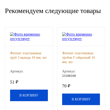
Новоуфимский НПЗ
Рекомендуем следующие товары
Оригинальные масла
РОСНЕФТЬ
MOZER
Фитинг пластиковых
Фитинг пластиковых
North Sea Lubricants
труб 3 выхода 10 мм, шт
трубок Г-образный 16
мм, шт
Подшипники
Артикул:
Артикул:
23188169
АПП
51 ₽
70 ₽
ГПЗ
В КОРЗИНУ
В КОРЗИНУ
ЕПК