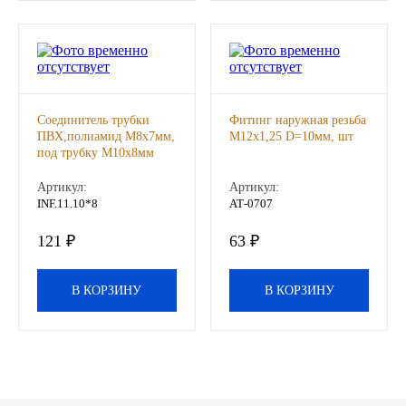
Другие бренды подшипников
Автожидкости
Охлаждающие жидкости
Соединитель трубки
Фитинг наружная резьба
ПВХ,полиамид М8х7мм,
М12х1,25 D=10мм, шт
под трубку М10х8мм
Тормозные жидкости
елочка латунь
(STARTEC), шт
Артикул:
Артикул:
INF.11.10*8
АТ-0707
Специальные жидкости
121 ₽
63 ₽
Автосмазки
В КОРЗИНУ
В КОРЗИНУ
CHEVRON
OIL RIGHT
АГРИНОЛ