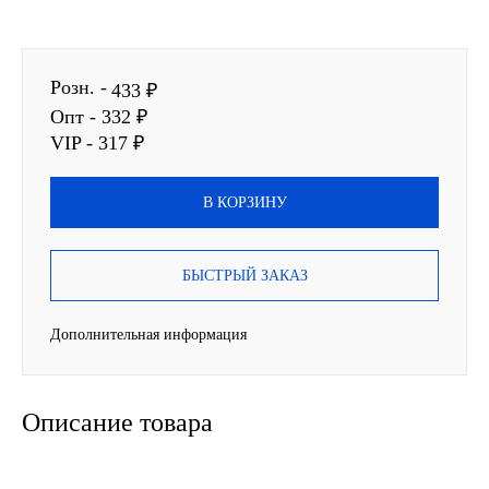
SINTEC
Розн. -
TOTACHI
433 ₽
Опт - 332 ₽
TOTAL
VIP - 317 ₽
UNIX
В КОРЗИНУ
Valvoline
БЫСТРЫЙ ЗАКАЗ
ZIC
Дополнительная информация
BP VISCO
ГАЗПРОМ
Описание товара
ЛУКОЙЛ