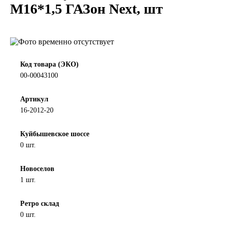
М16*1,5 ГАЗон Next, шт
LIQUI MOLY
LUXE
MANNOL
Код товара (ЭКО)
00-00043100
MOBIL
Артикул
16-2012-20
MOTUL
Куйбышевское шоссе
OIL RIGHT
0 шт.
Petro Canada
Новоселов
1 шт.
REPSOL
Ретро склад
0 шт.
SHELL