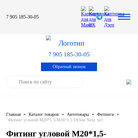
7 905 185-30-05
Автомасла
Автоновости
Технические характеристики
выпускаемой продукции
3TON
Автоблог
Применяемость тормозных
барабанов и ступиц
7 905 185-30-05
AGIP
Специальная оценка условий труда
Система контроля качества
Обратный звонок
CASTROL
Сертификация продукции
ELF
ENI
»
»
»
»
Главная
Каталог товаров
Автотовары
Фитинги
IDEMITSU
Фитинг угловой М20*1,5-М16*1,5 ГАЗон Next, шт
KIXX
Фитинг угловой М20*1,5-