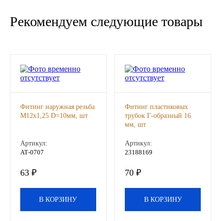
Новоуфимский НПЗ
Рекомендуем следующие товары
Оригинальные масла
РОСНЕФТЬ
MOZER
Фитинг наружная резьба
Фитинг пластиковых
North Sea Lubricants
М12х1,25 D=10мм, шт
трубок Г-образный 16
мм, шт
Подшипники
Артикул:
Артикул:
АТ-0707
23188169
АПП
63 ₽
70 ₽
ГПЗ
В КОРЗИНУ
В КОРЗИНУ
ЕПК