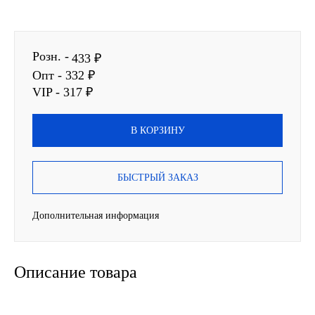
SINTEC
Розн. -
TOTACHI
433 ₽
Опт - 332 ₽
TOTAL
VIP - 317 ₽
UNIX
В КОРЗИНУ
Valvoline
БЫСТРЫЙ ЗАКАЗ
ZIC
Дополнительная информация
BP VISCO
ГАЗПРОМ
Описание товара
ЛУКОЙЛ