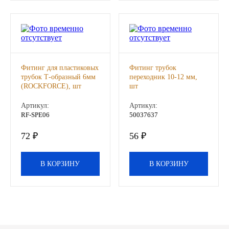
Другие бренды подшипников
Автожидкости
Охлаждающие жидкости
Фитинг для пластиковых
Фитинг трубок
трубок Т-образный 6мм
переходник 10-12 мм,
(ROCKFORCE), шт
шт
Тормозные жидкости
Артикул:
Артикул:
RF-SPE06
50037637
Специальные жидкости
72 ₽
56 ₽
Автосмазки
В КОРЗИНУ
В КОРЗИНУ
CHEVRON
OIL RIGHT
АГРИНОЛ