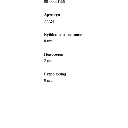
00-00031159
Артикул
77724
Куйбышевское шоссе
0 шт.
Новоселов
2 шт.
Ретро склад
0 шт.