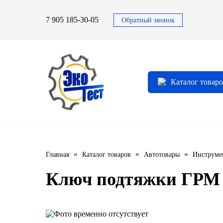
7 905 185-30-05
Обратный звонок
Автомасла
Автоновости
Технические характеристики
выпускаемой продукции
3TON
Автоблог
Применяемость тормозных
Каталог товар
барабанов и ступиц
AGIP
Специальная оценка условий труда
Система контроля качества
CASTROL
Сертификация продукции
ELF
»
»
»
Главная
Каталог товаров
Автотовары
Инструме
ENI
Ключ подтяжки ГРМ 
IDEMITSU
KIXX