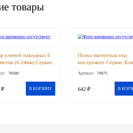
ие товары
р ключей накидных 6
Полка магнитная под
метов (6-24мм) Сервис
инструмент Сервис Клю
, шт
шт
ул:
70500
Артикул:
70875
 ₽
642 ₽
В КОРЗИНУ
В КОРЗ