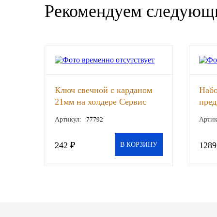
Рекомендуем следующ
SINTEC
TOTACHI
TOTAL
UNIX
Ключ свечной с карданом
Набо
21мм на холдере Сервис
пред
Valvoline
ключ, шт
ключ
Артикул:
77792
Артик
ZIC
242 ₽
1289
В КОРЗИНУ
BP VISCO
ГАЗПРОМ
ЛУКОЙЛ