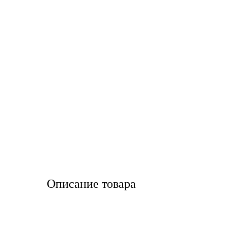
LIQUI MOLY
LUXE
MANNOL
MOBIL
MOTUL
OIL RIGHT
Petro Canada
Описание товара
REPSOL
SHELL