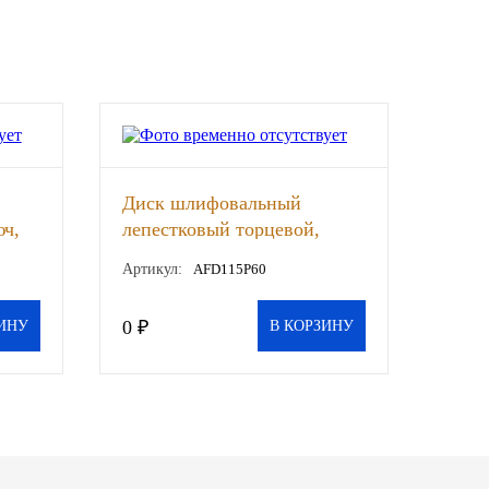
Диск шлифовальный
ч,
лепестковый торцевой,
115*22,2 мм, P60 THORVIK,
Артикул:
AFD115P60
шт
0 ₽
ИНУ
В КОРЗИНУ