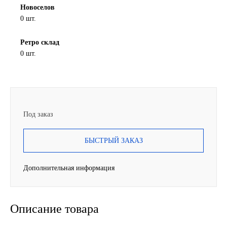
Новоселов
SINTEC
0 шт.
TOTACHI
Ретро склад
0 шт.
TOTAL
UNIX
Под заказ
Valvoline
БЫСТРЫЙ ЗАКАЗ
ZIC
BP VISCO
Дополнительная информация
ГАЗПРОМ
Описание товара
ЛУКОЙЛ