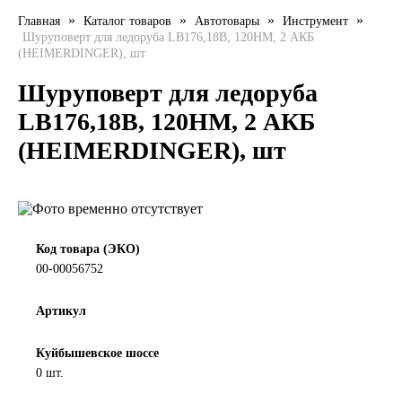
»
»
»
»
Главная
Каталог товаров
Автотовары
Инструмент
LIQUI MOLY
Шуруповерт для ледоруба LB176,18В, 120НМ, 2 АКБ
(HEIMERDINGER), шт
LUXE
Шуруповерт для ледоруба
MANNOL
LB176,18В, 120НМ, 2 АКБ
(HEIMERDINGER), шт
MOBIL
MOTUL
OIL RIGHT
Код товара (ЭКО)
00-00056752
Petro Canada
Артикул
REPSOL
Куйбышевское шоссе
0 шт.
SHELL