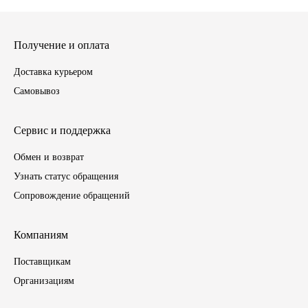
ГАЗПРОМ
Получение и оплата
РОСНЕФТЬ
Доставка курьером
Самовывоз
Автозапчасти
ЗИЛ
Сервис и поддержка
Обмен и возврат
ВАЗ
Узнать статус обращения
Сопровождение обращений
МАЗ
КАМАЗ
Компаниям
Поставщикам
ГАЗ
Организациям
ПАЗ, КАВЗ