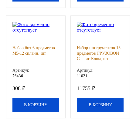
Другие бренды подшипников
Автожидкости
Охлаждающие жидкости
Набор бит 6 предметов
Набор инструментов 15
М5-12 сплайн, шт
предметов ГРУЗОВОЙ
Тормозные жидкости
Сервис Ключ, шт
Артикул:
Артикул:
Специальные жидкости
76436
11021
Автосмазки
308 ₽
11755 ₽
CHEVRON
В КОРЗИНУ
В КОРЗИНУ
OIL RIGHT
АГРИНОЛ