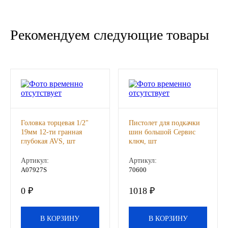
Новоуфимский НПЗ
Рекомендуем следующие товары
Оригинальные масла
РОСНЕФТЬ
MOZER
North Sea Lubricants
Головка торцевая 1/2"
Пистолет для подкачки
19мм 12-ти гранная
шин большой Сервис
глубокая AVS, шт
ключ, шт
Подшипники
Артикул:
Артикул:
АПП
A07927S
70600
0 ₽
1018 ₽
ГПЗ
В КОРЗИНУ
В КОРЗИНУ
ЕПК