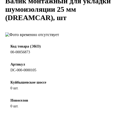
Валик монтажный для укладки
LIQUI MOLY
шумоизоляции 25 мм
(DREAMCAR), шт
LUXE
MANNOL
MOBIL
Код товара (ЭКО)
00-00056873
MOTUL
Артикул
DC-000-0000105
OIL RIGHT
Куйбышевское шоссе
Petro Canada
0 шт.
REPSOL
Новоселов
0 шт.
SHELL