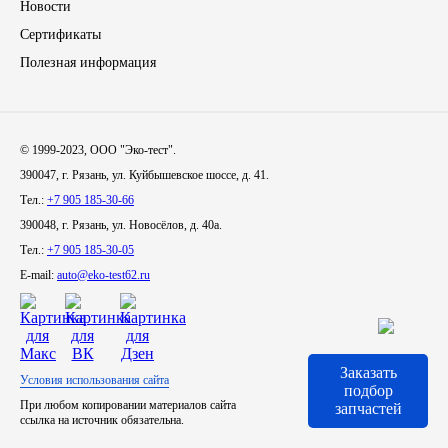
Новости
Сертификаты
Иномарки
Полезная информация
КРАЗ
ММЗ
© 1999-2023, ООО "Эко-тест".
390047, г. Рязань, ул. Куйбышевское шоссе, д. 41.
ЛИАЗ
Тел.:
+7 905 185-30-66
390048, г. Рязань, ул. Новосёлов, д. 40а.
МТЗ
Тел.:
+7 905 185-30-05
E-mail:
auto@eko-test62.ru
Спецтехника
УАЗ
Заказать
Условия использования сайта
УРАЛ
подбор
При любом копировании материалов сайта
запчастей
ссылка на источник обязательна.
Фильтры