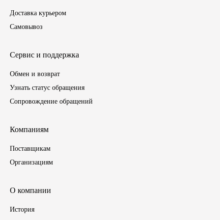
Доставка курьером
ГАЗПРОМ
Самовывоз
РОСНЕФТЬ
Сервис и поддержка
Автозапчасти
Обмен и возврат
Узнать статус обращения
ЗИЛ
Сопровождение обращений
ВАЗ
Компаниям
МАЗ
Поставщикам
Организациям
КАМАЗ
ГАЗ
О компании
История
ПАЗ, КАВЗ