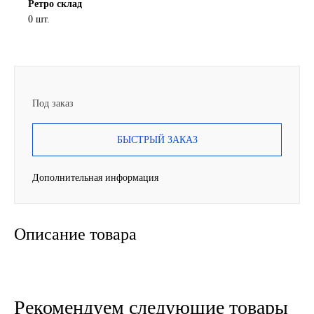
Ретро склад
0 шт.
SINTEC
TOTACHI
TOTAL
Под заказ
UNIX
БЫСТРЫЙ ЗАКАЗ
Valvoline
Дополнительная информация
ZIC
Описание товара
BP VISCO
ГАЗПРОМ
ЛУКОЙЛ
Рекомендуем следующие товары