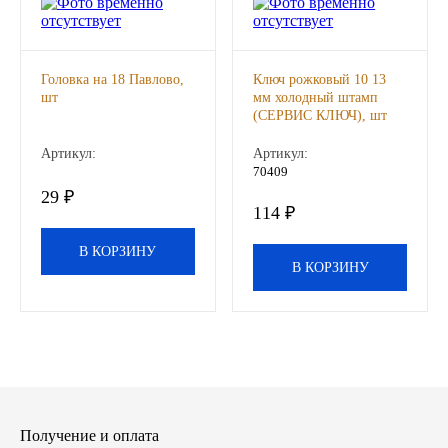
Другие бренды подшипников
Головка на 18 Павлово,
Ключ рожковый 10 13
Автожидкости
шт
мм холодный штамп
(СЕРВИС КЛЮЧ), шт
Охлаждающие жидкости
Артикул:
Артикул:
70409
Тормозные жидкости
29 ₽
114 ₽
Специальные жидкости
В КОРЗИНУ
В КОРЗИНУ
Автосмазки
CHEVRON
OIL RIGHT
АГРИНОЛ
Получение и оплата