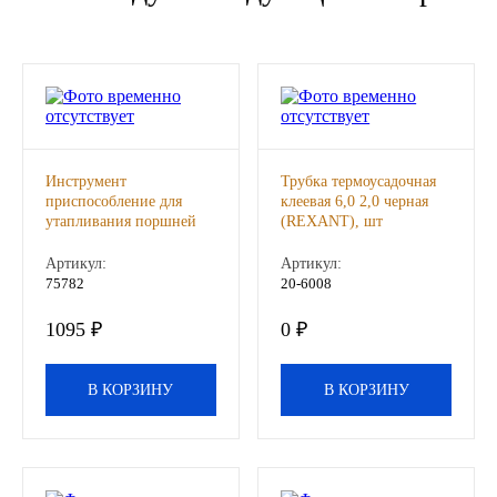
Новоуфимский НПЗ
Оригинальные масла
РОСНЕФТЬ
Инструмент
Трубка термоусадочная
MOZER
приспособление для
клеевая 6,0 2,0 черная
утапливания поршней
(REXANT), шт
тормозного цилиндра
North Sea Lubricants
Сервис ключ , шт
Артикул:
Артикул:
75782
20-6008
Подшипники
1095 ₽
0 ₽
АПП
В КОРЗИНУ
В КОРЗИНУ
ГПЗ
ЕПК