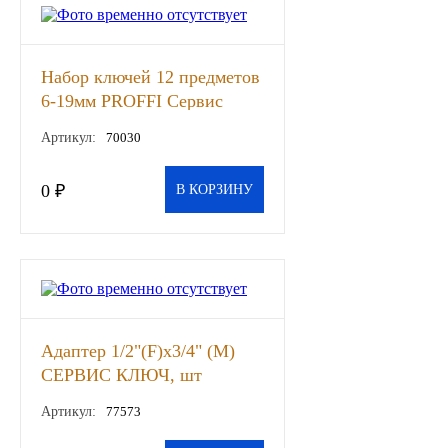
Другие бренды подшипников
Набор ключей 12 предметов
Автожидкости
6-19мм PROFFI Сервис
Ключ, шт
Охлаждающие жидкости
Артикул:
70030
Тормозные жидкости
0 ₽
В КОРЗИНУ
Специальные жидкости
Автосмазки
CHEVRON
Адаптер 1/2"(F)х3/4" (M)
СЕРВИС КЛЮЧ, шт
OIL RIGHT
Артикул:
77573
АГРИНОЛ