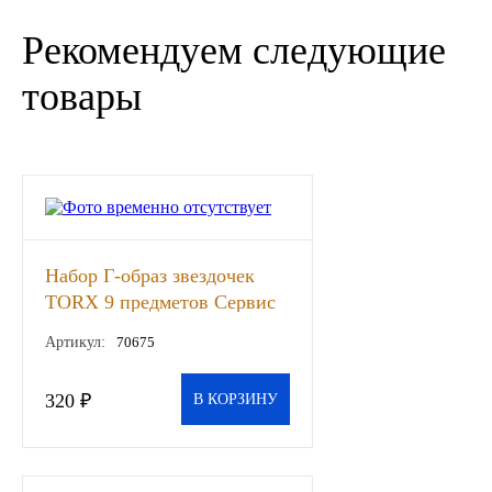
Новоуфимский НПЗ
Рекомендуем следующие
товары
Оригинальные масла
РОСНЕФТЬ
MOZER
North Sea Lubricants
Набор Г-образ звездочек
TORX 9 предметов Сервис
Подшипники
ключ, шт
Артикул:
70675
АПП
320 ₽
В КОРЗИНУ
ГПЗ
ЕПК