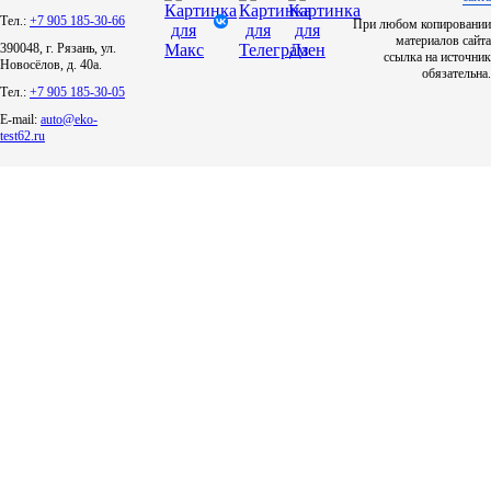
Тел.:
+7 905 185-30-66
При любом копировании
материалов сайта
ЯМЗ
390048, г. Рязань, ул.
ссылка на источник
Новосёлов, д. 40а.
обязательна.
Тел.:
+7 905 185-30-05
Cummmins
E-mail:
auto@eko-
test62.ru
Автотовары
Автоаксессуары
Автохимия
Материалы для ремонта
АКБ
Свечи
Лампы