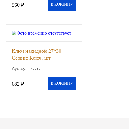
560 ₽
В КОРЗИНУ
ГАЗПРОМ
РОСНЕФТЬ
Автозапчасти
Ключ накидной 27*30
ЗИЛ
Сервис Ключ, шт
ВАЗ
Артикул:
70536
МАЗ
682 ₽
В КОРЗИНУ
КАМАЗ
ГАЗ
ПАЗ, КАВЗ