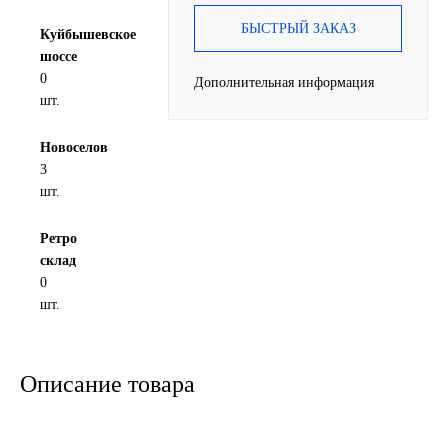
SINTEC
БЫСТРЫЙ ЗАКАЗ
Куйбышевское
шоссе
TOTACHI
0
Дополнительная информация
шт.
TOTAL
Новоселов
3
UNIX
шт.
Valvoline
Ретро
склад
ZIC
0
шт.
BP VISCO
Описание товара
ГАЗПРОМ
ЛУКОЙЛ