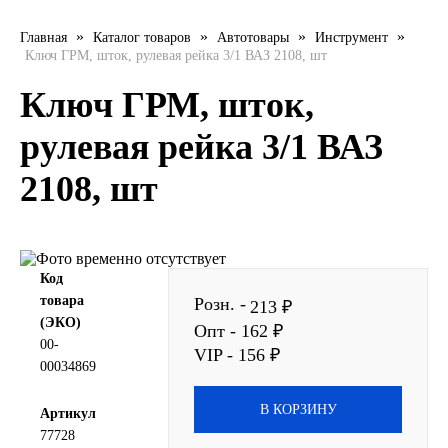
LIQUI MOLY
»
»
»
»
Главная
Каталог товаров
Автотовары
Инструмент
Ключ ГРМ, шток, рулевая рейка 3/1 ВАЗ 2108, шт
LUXE
Ключ ГРМ, шток,
MANNOL
рулевая рейка 3/1 ВАЗ
2108, шт
MOBIL
MOTUL
OIL RIGHT
Код
товара
Розн. -
213 ₽
(ЭКО)
Petro Canada
Опт - 162 ₽
00-
VIP - 156 ₽
00034869
REPSOL
В КОРЗИНУ
Артикул
SHELL
77728