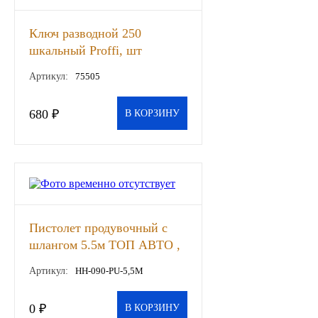
Другие бренды подшипников
Ключ разводной 250
шкальный Proffi, шт
Автожидкости
Артикул:
75505
Охлаждающие жидкости
680 ₽
В КОРЗИНУ
Тормозные жидкости
Специальные жидкости
Автосмазки
Пистолет продувочный с
CHEVRON
шлангом 5.5м ТОП АВТО ,
шт
Артикул:
HH-090-PU-5,5M
OIL RIGHT
0 ₽
АГРИНОЛ
В КОРЗИНУ