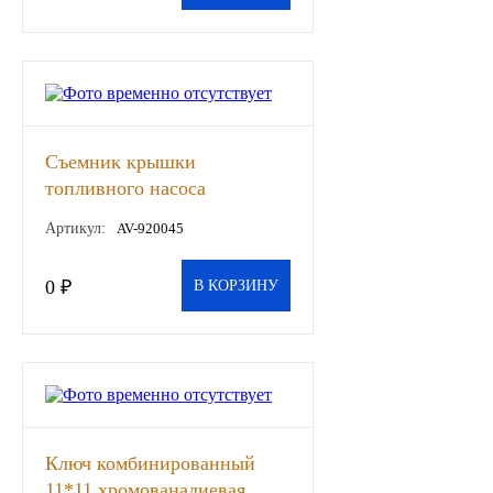
ГАЗПРОМ
РОСНЕФТЬ
Автозапчасти
Съемник крышки
топливного насоса
ЗИЛ
универсальный 122-199мм,
Артикул:
AV-920045
шт
ВАЗ
0 ₽
В КОРЗИНУ
МАЗ
КАМАЗ
ГАЗ
Ключ комбинированный
ПАЗ, КАВЗ
11*11 хромованадиевая