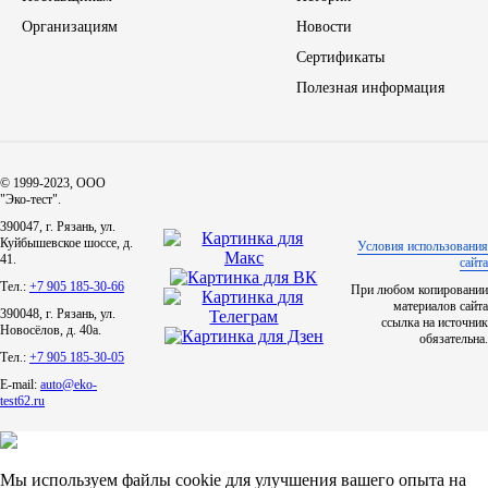
Организациям
Новости
ЯМЗ
Сертификаты
Полезная информация
Cummmins
Автотовары
© 1999-2023, ООО
"Эко-тест".
Автоаксессуары
390047, г. Рязань, ул.
Куйбышевское шоссе, д.
Условия использования
41.
Автохимия
сайта
Тел.:
+7 905 185-30-66
При любом копировании
материалов сайта
390048, г. Рязань, ул.
Материалы для ремонта
ссылка на источник
Новосёлов, д. 40а.
обязательна.
Тел.:
+7 905 185-30-05
АКБ
E-mail:
auto@eko-
test62.ru
Свечи
Лампы
Мы используем файлы cookie для улучшения вашего опыта на