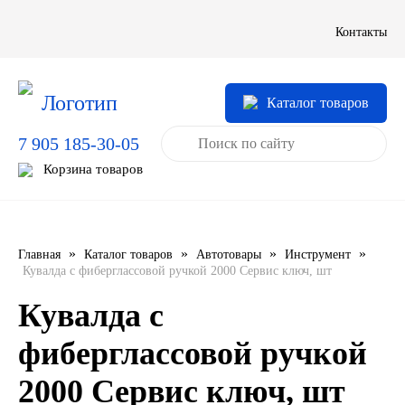
LIQUI MOLY
Контакты
LUXE
Каталог товаров
MANNOL
7 905 185-30-05
MOBIL
Корзина товаров
MOTUL
OIL RIGHT
»
»
»
»
Главная
Каталог товаров
Автотовары
Инструмент
Кувалда с фиберглассовой ручкой 2000 Сервис ключ, шт
Petro Canada
Кувалда с
REPSOL
фиберглассовой ручкой
2000 Сервис ключ, шт
SHELL