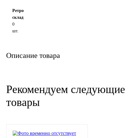
Новоуфимский НПЗ
Ретро
склад
0
Оригинальные масла
шт.
РОСНЕФТЬ
Описание товара
MOZER
North Sea Lubricants
Рекомендуем следующие
Подшипники
товары
АПП
ГПЗ
ЕПК