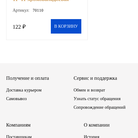
сталь Сервис ключ, шт
Артикул:
70110
Иномарки
122 ₽
В КОРЗИНУ
КРАЗ
ММЗ
ЛИАЗ
МТЗ
Получение и оплата
Сервис и поддержка
Спецтехника
Доставка курьером
Обмен и возврат
Самовывоз
Узнать статус обращения
УАЗ
Сопровождение обращений
УРАЛ
Компаниям
О компании
Фильтры
Поставщикам
История