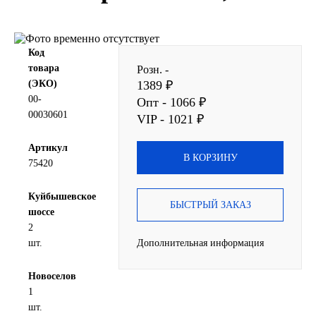
SINTEC
Код
TOTACHI
товара
Розн. -
(ЭКО)
1389 ₽
TOTAL
00-
Опт - 1066 ₽
00030601
VIP - 1021 ₽
UNIX
Артикул
В КОРЗИНУ
Valvoline
75420
ZIC
Куйбышевское
БЫСТРЫЙ ЗАКАЗ
шоссе
2
BP VISCO
шт.
Дополнительная информация
ГАЗПРОМ
Новоселов
1
ЛУКОЙЛ
шт.