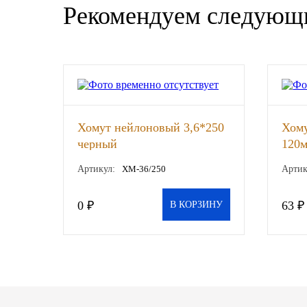
Рекомендуем следующ
SINTEC
TOTACHI
TOTAL
UNIX
Хомут нейлоновый 3,6*250
Хому
черный
120м
Valvoline
оцин
Артикул:
ХМ-36/250
Артик
(NO
ZIC
0 ₽
63 ₽
В КОРЗИНУ
BP VISCO
ГАЗПРОМ
ЛУКОЙЛ