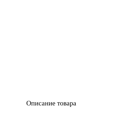
LIQUI MOLY
LUXE
MANNOL
MOBIL
MOTUL
OIL RIGHT
Petro Canada
Описание товара
REPSOL
SHELL