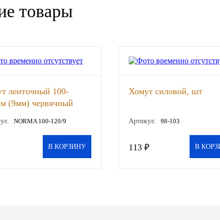
ие товары
т ленточный 100-
Хомут силовой, шт
м (9мм) червячный
кованная сталь
ул:
NORMA 100-120/9
Артикул:
98-103
RMA), шт
113 ₽
В КОРЗИНУ
В КОРЗ