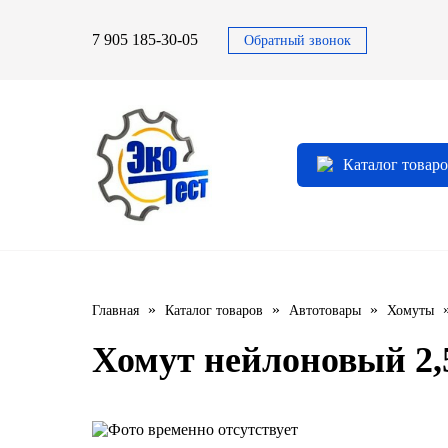
7 905 185-30-05
Обратный звонок
Автомасла
Автоновости
Технические характеристики
выпускаемой продукции
3TON
Автоблог
Применяемость тормозных
Каталог товар
барабанов и ступиц
AGIP
Специальная оценка условий труда
Система контроля качества
CASTROL
Сертификация продукции
ELF
»
»
»
Главная
Каталог товаров
Автотовары
Хомуты
ENI
Хомут нейлоновый 2,
IDEMITSU
KIXX