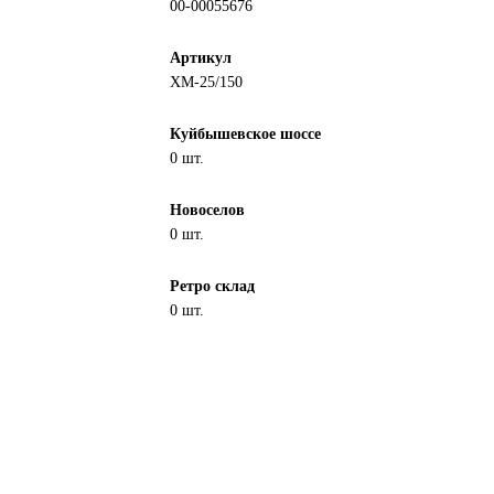
00-00055676
Артикул
ХМ-25/150
Куйбышевское шоссе
0 шт.
Новоселов
0 шт.
Ретро склад
0 шт.