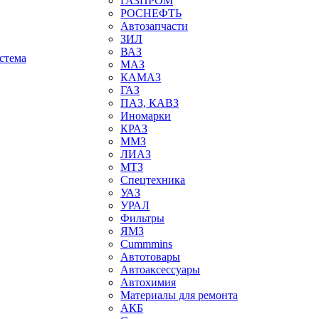
ГАЗПРОМ
РОСНЕФТЬ
Автозапчасти
ЗИЛ
ВАЗ
стема
МАЗ
КАМАЗ
ГАЗ
ПАЗ, КАВЗ
Иномарки
КРАЗ
ММЗ
ЛИАЗ
МТЗ
Спецтехника
УАЗ
УРАЛ
Фильтры
ЯМЗ
Cummmins
Автотовары
Автоаксессуары
Автохимия
Материалы для ремонта
АКБ