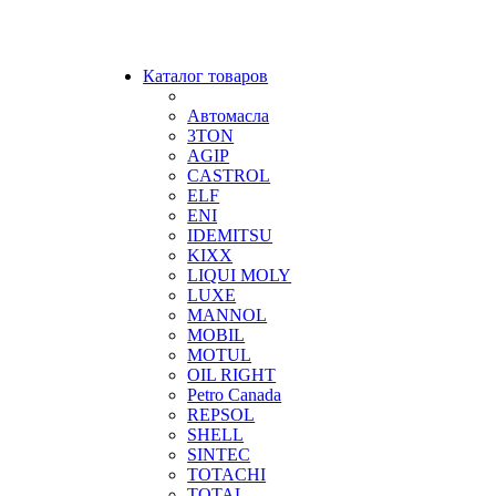
Каталог товаров
Автомасла
3TON
AGIP
CASTROL
ELF
ENI
IDEMITSU
KIXX
LIQUI MOLY
LUXE
MANNOL
MOBIL
MOTUL
OIL RIGHT
Petro Canada
REPSOL
SHELL
SINTEC
TOTACHI
TOTAL