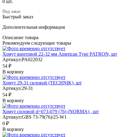
0 шт.
Под заказ
Быстрый заказ
Дополнительная информация
Описание товара
Рекомендуем следующие товары
Хомут винтовой 22-32 мм American Type PATRON, шт
Артикул:
PA022032
54 ₽
В корзину
Хомут 29-31 силовой (TECHNIK), шт
Артикул:
29-31
54 ₽
В корзину
Хомут силовой d=073-079 (76) (NORMA) , шт
Артикул:
GBS 73-79(76)/25-W1
0 ₽
В корзину