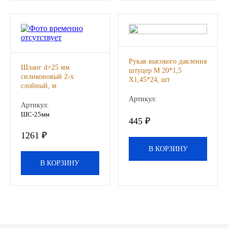
Другие бренды подшипников
Автожидкости
Рукав высокого давления
Охлаждающие жидкости
Шланг d=25 мм
штуцер М 20*1,5
силиконовый 2-х
Х1,45*24, шт
слойный, м
Тормозные жидкости
Артикул:
Артикул:
ШС-25мм
Специальные жидкости
445 ₽
1261 ₽
Автосмазки
В КОРЗИНУ
В КОРЗИНУ
CHEVRON
OIL RIGHT
АГРИНОЛ