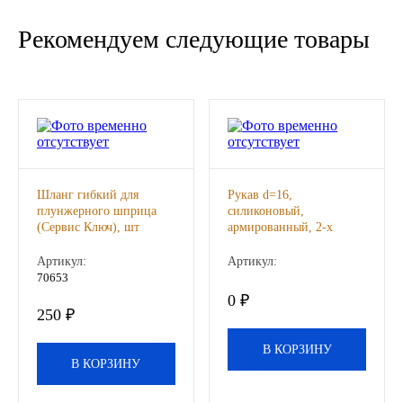
Новоуфимский НПЗ
Рекомендуем следующие товары
Оригинальные масла
РОСНЕФТЬ
MOZER
Шланг гибкий для
Рукав d=16,
North Sea Lubricants
плунжерного шприца
силиконовый,
(Сервис Ключ), шт
армированный, 2-х
слойный, 10кг/см2, шт
Подшипники
Артикул:
Артикул:
70653
АПП
0 ₽
250 ₽
ГПЗ
В КОРЗИНУ
В КОРЗИНУ
ЕПК