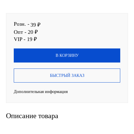
SINTEC
Розн. -
TOTACHI
39 ₽
Опт - 20 ₽
TOTAL
VIP - 19 ₽
UNIX
В КОРЗИНУ
Valvoline
БЫСТРЫЙ ЗАКАЗ
ZIC
Дополнительная информация
BP VISCO
ГАЗПРОМ
Описание товара
ЛУКОЙЛ