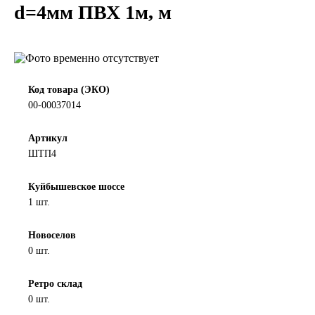
d=4мм ПВХ 1м, м
LIQUI MOLY
LUXE
MANNOL
Код товара (ЭКО)
00-00037014
MOBIL
Артикул
ШТП4
MOTUL
Куйбышевское шоссе
OIL RIGHT
1 шт.
Petro Canada
Новоселов
0 шт.
REPSOL
Ретро склад
0 шт.
SHELL