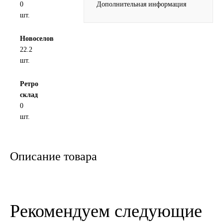
0
Дополнительная информация
Новоуфимский НПЗ
шт.
Новоселов
Оригинальные масла
22.2
шт.
РОСНЕФТЬ
Ретро
MOZER
склад
0
North Sea Lubricants
шт.
Подшипники
Описание товара
АПП
ГПЗ
Рекомендуем следующие
ЕПК