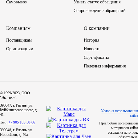
Самовывоз
Узнать статус обращения
Сопровождение обращений
ЯМЗ
Cummmins
Компаниям
О компании
Поставщикам
История
Автотовары
Организациям
Новости
Сертификаты
Автоаксессуары
Полезная информация
Автохимия
Материалы для ремонта
© 1999-2023, ООО
"Эко-тест".
АКБ
390047, г. Рязань, ул.
Куйбышевское шоссе, д.
Условия использования
41.
сайта
Свечи
Тел.:
+7 905 185-30-66
При любом копировании
материалов сайта
390048, г. Рязань, ул.
ссылка на источник
Новосёлов, д. 40а.
Лампы
обязательна.