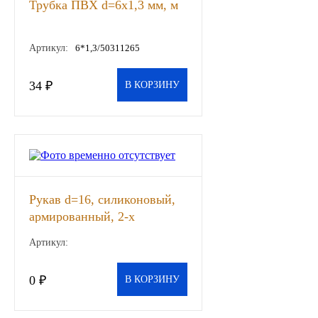
Трубка ПВХ d=6х1,3 мм, м
ГАЗПРОМ
Артикул:
6*1,3/50311265
РОСНЕФТЬ
34 ₽
В КОРЗИНУ
Автозапчасти
ЗИЛ
ВАЗ
Рукав d=16, силиконовый,
МАЗ
армированный, 2-х
слойный, 10кг/см2, шт
КАМАЗ
Артикул:
ГАЗ
0 ₽
В КОРЗИНУ
ПАЗ, КАВЗ