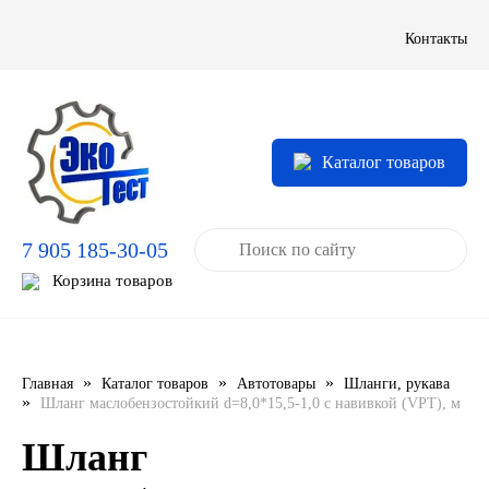
LIQUI MOLY
Контакты
LUXE
MANNOL
Каталог товаров
MOBIL
7 905 185-30-05
MOTUL
Корзина товаров
OIL RIGHT
Petro Canada
»
»
»
Главная
Каталог товаров
Автотовары
Шланги, рукава
»
Шланг маслобензостойкий d=8,0*15,5-1,0 с навивкой (VPT), м
REPSOL
Шланг
SHELL