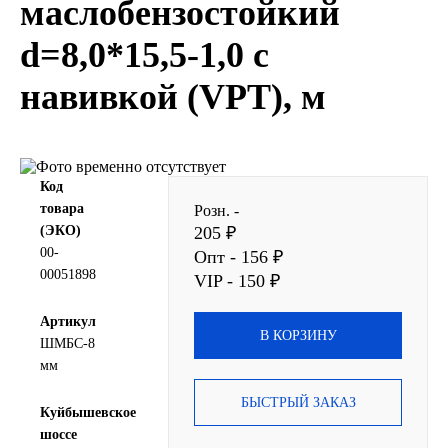
маслобензостойкий
SINTEC
d=8,0*15,5-1,0 с
TOTACHI
навивкой (VPT), м
TOTAL
UNIX
Код
товара
Розн. -
Valvoline
(ЭКО)
205 ₽
00-
Опт - 156 ₽
00051898
ZIC
VIP - 150 ₽
Артикул
BP VISCO
В КОРЗИНУ
ШМБС-8
мм
ГАЗПРОМ
БЫСТРЫЙ ЗАКАЗ
Куйбышевское
ЛУКОЙЛ
шоссе