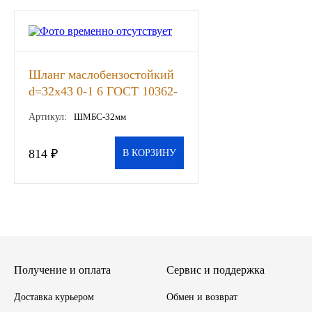
Иномарки
КРАЗ
Шланг маслобензостойкий
d=32x43 0-1 6 ГОСТ 10362-
ММЗ
76 1 м ВРТ, м
Артикул:
ШМБС-32мм
ЛИАЗ
814 ₽
В КОРЗИНУ
МТЗ
Спецтехника
УАЗ
Получение и оплата
УРАЛ
Сервис и поддержка
Доставка курьером
Обмен и возврат
Фильтры