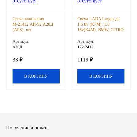
Другие бренды подшипников
Свеча зажигания
Свеча LADA Largus дв
М-21412 АИ-92 А20Д
1,6 8v (K7M), 1,6
Автожидкости
(APS), шт
16v(K4M), BMW, CITRO
2-х электродная
Охлаждающие жидкости
(WEEN), к-т
Артикул:
Артикул:
А20Д
122-2412
Тормозные жидкости
33 ₽
1119 ₽
Специальные жидкости
В КОРЗИНУ
В КОРЗИНУ
Автосмазки
CHEVRON
OIL RIGHT
Получение и оплата
АГРИНОЛ