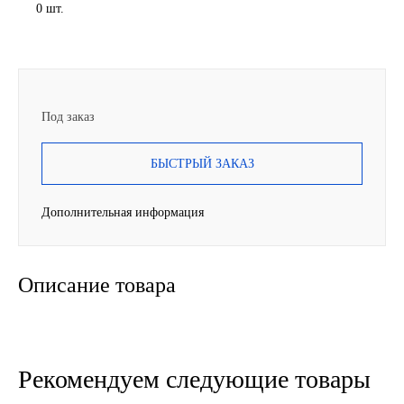
0 шт.
SINTEC
TOTACHI
TOTAL
Под заказ
UNIX
БЫСТРЫЙ ЗАКАЗ
Valvoline
Дополнительная информация
ZIC
Описание товара
BP VISCO
ГАЗПРОМ
Рекомендуем следующие товары
ЛУКОЙЛ