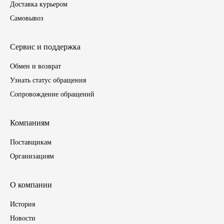
Доставка курьером
ГАЗПРОМ
Самовывоз
РОСНЕФТЬ
Сервис и поддержка
Обмен и возврат
Автозапчасти
Узнать статус обращения
ЗИЛ
Сопровождение обращений
ВАЗ
Компаниям
Поставщикам
МАЗ
Организациям
КАМАЗ
О компании
ГАЗ
История
ПАЗ, КАВЗ
Новости