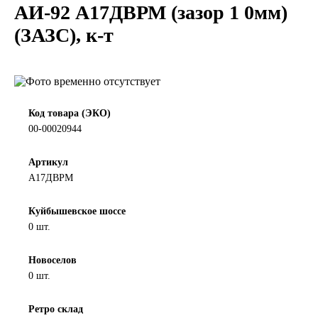
АИ-92 А17ДВРМ (зазор 1 0мм)
LIQUI MOLY
(ЗАЗС), к-т
LUXE
MANNOL
Код товара (ЭКО)
MOBIL
00-00020944
MOTUL
Артикул
А17ДВРМ
OIL RIGHT
Куйбышевское шоссе
0 шт.
Petro Canada
Новоселов
REPSOL
0 шт.
SHELL
Ретро склад