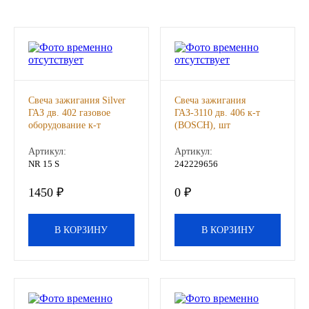
Новоуфимский НПЗ
Оригинальные масла
РОСНЕФТЬ
Свеча зажигания Silver
Свеча зажигания
ГАЗ дв. 402 газовое
ГАЗ-3110 дв. 406 к-т
MOZER
оборудование к-т
(BOSCH), шт
(BRISK), шт
Артикул:
Артикул:
North Sea Lubricants
NR 15 S
242229656
1450 ₽
0 ₽
Подшипники
АПП
В КОРЗИНУ
В КОРЗИНУ
ГПЗ
ЕПК