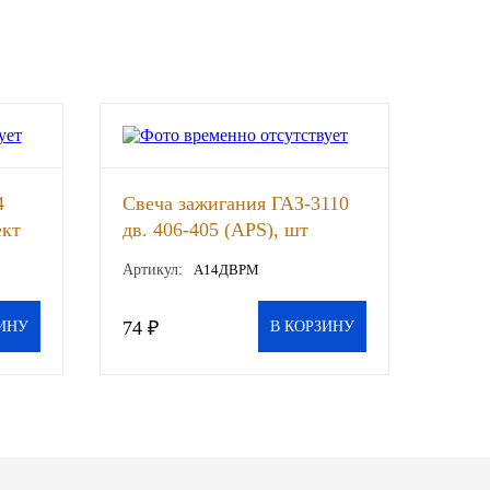
4
Свеча зажигания ГАЗ-3110
ект
дв. 406-405 (APS), шт
 к-т
Артикул:
А14ДВРМ
74 ₽
ИНУ
В КОРЗИНУ