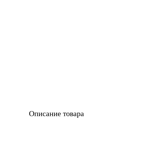
LIQUI MOLY
LUXE
MANNOL
MOBIL
MOTUL
OIL RIGHT
Petro Canada
Описание товара
REPSOL
SHELL