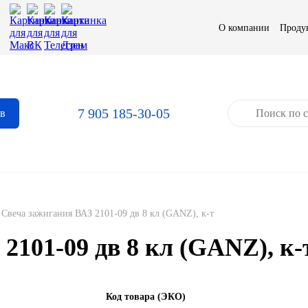
О компании
Проду
7 905 185-30-05
ов
Свеча зажигания ВАЗ 2101-09 дв 8 кл (GANZ), к-т
2101-09 дв 8 кл (GANZ), к-
Код товара (ЭКО)