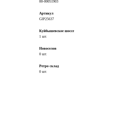
00-00051903
Артикул
GIP25637
Куйбышевское шоссе
1 шт.
Новоселов
0 шт.
Ретро склад
0 шт.