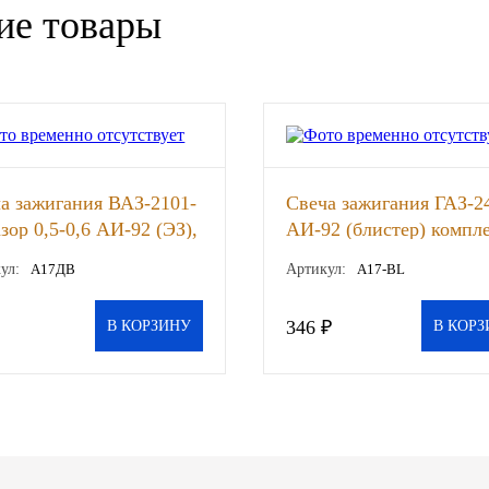
ие товары
а зажигания ВАЗ-2101-
Свеча зажигания ГАЗ-2
азор 0,5-0,6 АИ-92 (ЭЗ),
АИ-92 (блистер) компл
4шт (АВТОИМПУЛЬС),
ул:
А17ДВ
Артикул:
А17-BL
346 ₽
В КОРЗИНУ
В КОРЗ