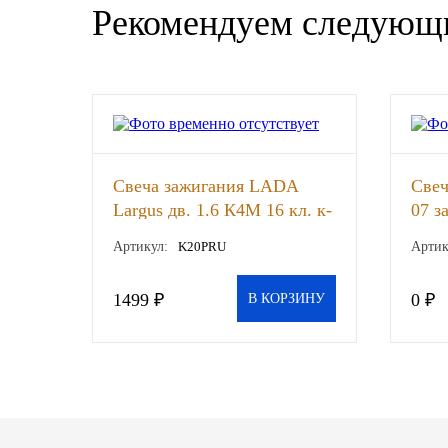
Рекомендуем следующ
SINTEC
TOTACHI
TOTAL
UNIX
Свеча зажигания LADA
Свеч
Largus дв. 1.6 К4М 16 кл. к-
07 з
Valvoline
т (DENSO), к-т
шт
Артикул:
K20PRU
Артик
ZIC
1499 ₽
0 ₽
В КОРЗИНУ
BP VISCO
ГАЗПРОМ
ЛУКОЙЛ