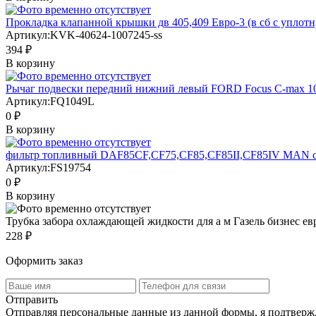
Прокладка клапанной крышки дв 405,409 Евро-3 (в сб с уплотн)
Артикул:
KVK-40624-1007245-ss
394 ₽
В корзину
Рычаг подвески передний нижний левый FORD Focus C-max 1
Артикул:
FQ1049L
0 ₽
В корзину
фильтр топливный DAF85CF,CF75,CF85,CF85II,CF85IV MAN 
Артикул:
FS19754
0 ₽
В корзину
Трубка забора охлаждающей жидкости для а м Газель бизнес ев
228 ₽
Оформить заказ
Отправить
Отправляя персональные данные из данной формы, я подтвержд