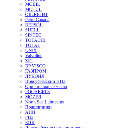
MOBIL
MOTUL
OIL RIGHT
Petro Canada
REPSOL
SHELL
SINTEC
TOTACHI
TOTAL
UNIX
Valvoline
ZIC
BP VISCO
ГАЗПРОМ
ЛУКОЙЛ
Новоуфимский НПЗ
Оригинальные масла
РОСНЕФТЬ
MOZER
North Sea Lubricants
Подшипники
АПП
ГПЗ
ЕПК
Другие бренды подшипников