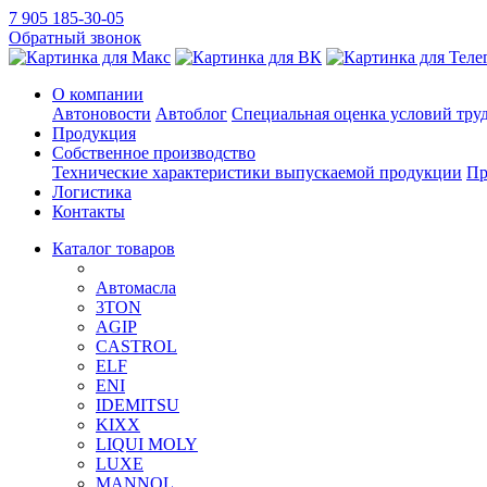
7 905 185-30-05
Обратный звонок
О компании
Автоновости
Автоблог
Специальная оценка условий тру
Продукция
Собственное производство
Технические характеристики выпускаемой продукции
Пр
Логистика
Контакты
Каталог товаров
Автомасла
3TON
AGIP
CASTROL
ELF
ENI
IDEMITSU
KIXX
LIQUI MOLY
LUXE
MANNOL